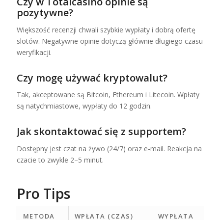
Czy w Totalcasino opinie są
pozytywne?
Większość recenzji chwali szybkie wypłaty i dobrą ofertę
slotów. Negatywne opinie dotyczą głównie długiego czasu
weryfikacji.
Czy mogę używać kryptowalut?
Tak, akceptowane są Bitcoin, Ethereum i Litecoin. Wpłaty
są natychmiastowe, wypłaty do 12 godzin.
Jak skontaktować się z supportem?
Dostępny jest czat na żywo (24/7) oraz e-mail. Reakcja na
czacie to zwykle 2–5 minut.
Pro Tips
METODA
WPŁATA (CZAS)
WYPŁATA