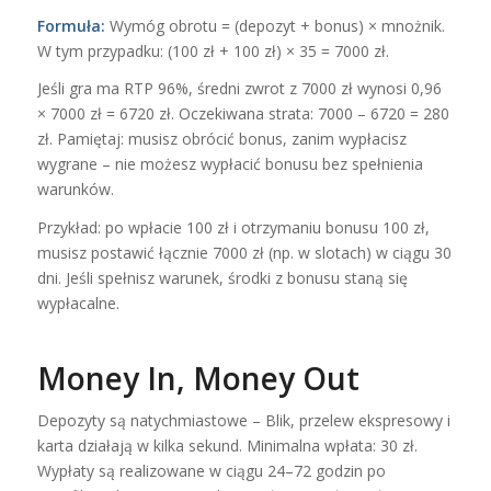
Formuła:
Wymóg obrotu = (depozyt + bonus) × mnożnik.
W tym przypadku: (100 zł + 100 zł) × 35 = 7000 zł.
Jeśli gra ma RTP 96%, średni zwrot z 7000 zł wynosi 0,96
× 7000 zł = 6720 zł. Oczekiwana strata: 7000 – 6720 = 280
zł. Pamiętaj: musisz obrócić bonus, zanim wypłacisz
wygrane – nie możesz wypłacić bonusu bez spełnienia
warunków.
Przykład: po wpłacie 100 zł i otrzymaniu bonusu 100 zł,
musisz postawić łącznie 7000 zł (np. w slotach) w ciągu 30
dni. Jeśli spełnisz warunek, środki z bonusu staną się
wypłacalne.
Money In, Money Out
Depozyty są natychmiastowe – Blik, przelew ekspresowy i
karta działają w kilka sekund. Minimalna wpłata: 30 zł.
Wypłaty są realizowane w ciągu 24–72 godzin po