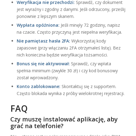
Weryfikacja nie przechodzi:
Sprawdź, czy dokument
jest wyraźny i zgodny z danymi. Jeśli odrzucony, prześlij
ponownie z lepszym skanem.
Wypłata opóźniona:
Jeśli minęły 72 godziny, napisz
na czacie. Często przyczyną jest niepełna weryfikacja.
Nie pamiętasz hasła 2FA:
Wykorzystaj kody
zapasowe (przy włączaniu 2FA otrzymałeś listę). Bez
nich konieczna będzie weryfikacja tożsamości.
Bonus się nie aktywował:
Sprawdź, czy wpłata
spełnia minimum (zwykle 30 zł) i czy kod bonusowy
został wprowadzony.
Konto zablokowane:
Skontaktuj się z supportem.
Często blokada wynika z próby wielokrotnej rejestracji.
FAQ
Czy muszę instalować aplikację, aby
grać na telefonie?