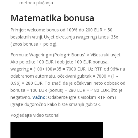
metoda plaćanja.
Matematika bonusa
Primjer: welcome bonus od 100% do 200 EUR + 50
besplatnih vrtnji. Uvjet okretanja (wagering) iznosi 35x
(iznos bonusa + polog).
Formula: Wagering = (Polog + Bonus) × Višestruki uvjet.
Ako položite 100 EUR i dobijete 100 EUR bonusa,
wagering = (100+100)×35 = 7000 EUR. Uz RTP od 96% na
odabranom automatu, očekivani gubitak = 7000 × (1 –
0,96) = 280 EUR. To znači da je očekivani neto dobitak od
bonusa = 100 EUR (bonus) – 280 EUR = -180 EUR, što je
negativno.
Važno:
Odaberite igre s visokim RTP-om i
igrajte dugoročno kako biste smanjili gubitak.
Pogledajte video tutorial