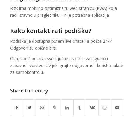
Rizk ima mobilno optimiziranu web stranicu (PWA) koja
radi izravno u pregledniku – nije potrebna aplikacija.
Kako kontaktirati podršku?
Podrška je dostupna putem live chata i e-pošte 24/7.
Odgovori su obično brzi.
Ovaj vodič pokriva sve ključne aspekte za sigurno i
zabavno iskustvo. Uvijek igrajte odgovorno i koristite alate
za samokontrolu.
Share this entry