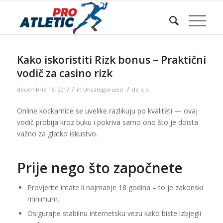
Sunteți aici:
Acasa
/
w Blog
/
Uncategorized
/
Kako iskoristiti Rizk bonus – Praktični vodič za casino rizk
Kako iskoristiti Rizk bonus – Praktični
vodič za casino rizk
/
/
decembrie 16, 2017
în
Uncategorized
de
q q
Online kockarnice se uvelike razlikuju po kvaliteti — ovaj
vodič probija kroz buku i pokriva samo ono što je doista
važno za glatko iskustvo.
Prije nego što započnete
Provjerite imate li najmanje 18 godina – to je zakonski
minimum.
Osigurajte stabilnu internetsku vezu kako biste izbjegli