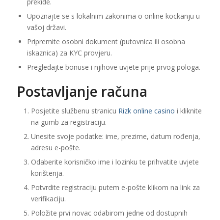
prekide.
Upoznajte se s lokalnim zakonima o online kockanju u
vašoj državi.
Pripremite osobni dokument (putovnica ili osobna
iskaznica) za KYC provjeru.
Pregledajte bonuse i njihove uvjete prije prvog pologa.
Postavljanje računa
Posjetite službenu stranicu
Rizk online casino
i kliknite
na gumb za registraciju.
Unesite svoje podatke: ime, prezime, datum rođenja,
adresu e-pošte.
Odaberite korisničko ime i lozinku te prihvatite uvjete
korištenja.
Potvrdite registraciju putem e-pošte klikom na link za
verifikaciju.
Položite prvi novac odabirom jedne od dostupnih