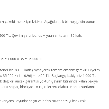
ı çekebilmeniz için kritiktir. Aşağıda tipik bir hoşgeldin bonusu
L. Çevrim şartı: bonus + yatırılan tutarın 35 katı.
 35 = 1.000 × 35 = 35.000 TL
 (genellikle %100 katkı) oynayarak tamamlamanız gerekir. Diyelim
p: 35.000 × (1 – 0,96) = 1.400 TL. Başlangıç bakiyeniz 1.000 TL
 değildir ancak garantisi yoktur. Çevrim bitiminde kalan bakiye
tkı sağlar; blackjack %10, rulet %0 olabilir. Bonus şartlarını
 varyanslı oyunlar seçin ve bahis miktarınızı yüksek risk