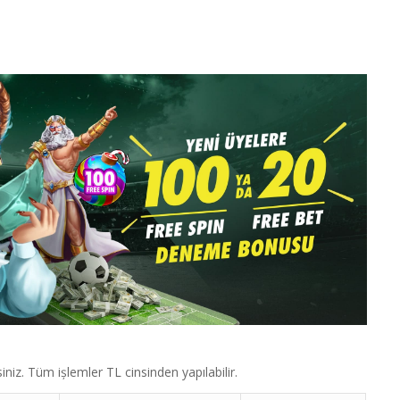
niz. Tüm işlemler TL cinsinden yapılabilir.