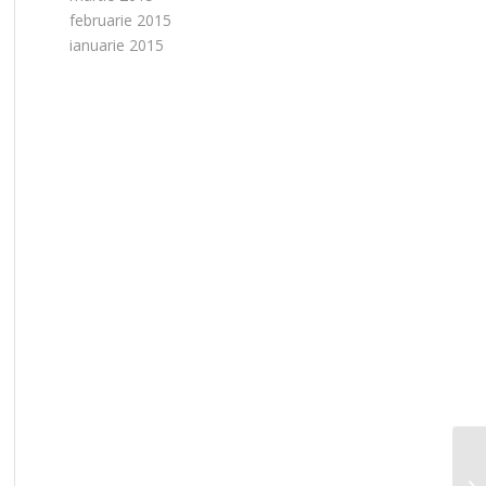
februarie 2015
ianuarie 2015
Fi