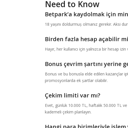
Need to Know
Betpark’a kaydolmak için mi
18 yaşını doldurmuş olmanız gerekir. Aksi duru
Birden fazla hesap açabilir m
Hayır, her kullanıcı için yalnızca bir hesap izin
Bonus çevrim şartını yerine 
Bonus ve bu bonusla elde edilen kazançlar iptal
promosyonlarda ek şartlar olabilir.
Çekim limiti var mı?
Evet, günlük 10.000 TL, haftalık 50.000 TL ve a
kademeli çekim planlayın.
Hangi para birimleriyle işlem