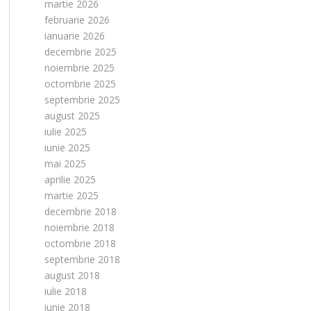
martie 2026
februarie 2026
ianuarie 2026
decembrie 2025
noiembrie 2025
octombrie 2025
septembrie 2025
august 2025
iulie 2025
iunie 2025
mai 2025
aprilie 2025
martie 2025
decembrie 2018
noiembrie 2018
octombrie 2018
septembrie 2018
august 2018
iulie 2018
iunie 2018