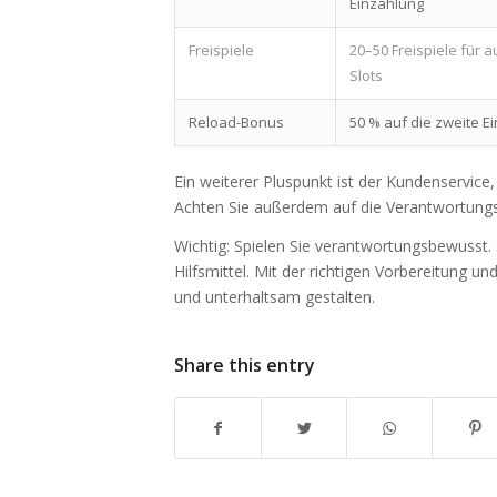
Einzahlung
Freispiele
20–50 Freispiele für 
Slots
Reload-Bonus
50 % auf die zweite E
Ein weiterer Pluspunkt ist der Kundenservice,
Achten Sie außerdem auf die Verantwortungss
Wichtig: Spielen Sie verantwortungsbewusst.
Hilfsmittel. Mit der richtigen Vorbereitung u
und unterhaltsam gestalten.
Share this entry