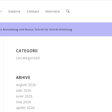
ri
Galerie
Contact
Inscriere
o Anmeldung und Bonus: Schritt-für-Schritt-Anleitung
CATEGORII
Uncategorized
ARHIVE
august 2026
iulie 2026
iunie 2026
mai 2026
aprilie 2026