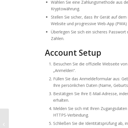
Wählen Sie eine Zahlungsmethode aus den
Kryptowährung.
Stellen Sie sicher, dass Ihr Gerät auf dem
Website und progressive Web-App (PWA) n
Überlegen Sie sich ein sicheres Passwort
Zahlen.
Account Setup
Besuchen Sie die offizielle Webseite von
„Anmelden“.
Füllen Sie das Anmeldeformular aus: Geb
Ihre persönlichen Daten (Name, Geburts
Bestätigen Sie Ihre E-Mail-Adresse, inde
erhalten.
Melden Sie sich mit Ihren Zugangsdaten 
HTTPS-Verbindung.
Pelican Casino Anleitung:
Schließen Sie die Identitätsprüfung ab,
Auszahlung, Bonus und Sicherheit –