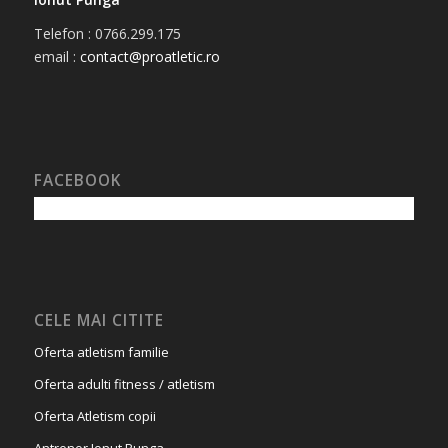
Telefon : 0766.299.175
email :
contact@proatletic.ro
FACEBOOK
CELE MAI CITITE
Oferta atletism familie
Oferta adulti fitness / atletism
Oferta Atletism copii