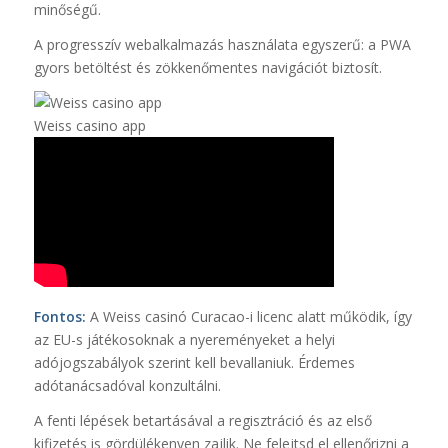
minőségű.
A progresszív webalkalmazás használata egyszerű: a PWA
gyors betöltést és zökkenőmentes navigációt biztosít.
Weiss casino app
Fontos:
A Weiss casinó Curacao-i licenc alatt működik, így
az EU-s játékosoknak a nyereményeket a helyi
adójogszabályok szerint kell bevallaniuk. Érdemes
adótanácsadóval konzultálni.
A fenti lépések betartásával a regisztráció és az első
kifizetés is gördülékenyen zajlik. Ne felejtsd el ellenőrizni a