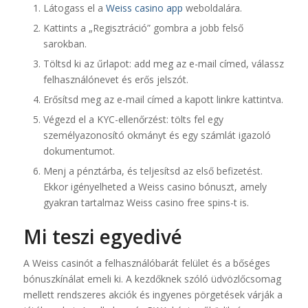
Látogass el a
Weiss casino app
weboldalára.
Kattints a „Regisztráció” gombra a jobb felső
sarokban.
Töltsd ki az űrlapot: add meg az e-mail címed, válassz
felhasználónevet és erős jelszót.
Erősítsd meg az e-mail címed a kapott linkre kattintva.
Végezd el a KYC-ellenőrzést: tölts fel egy
személyazonosító okmányt és egy számlát igazoló
dokumentumot.
Menj a pénztárba, és teljesítsd az első befizetést.
Ekkor igényelheted a Weiss casino bónuszt, amely
gyakran tartalmaz Weiss casino free spins-t is.
Mi teszi egyedivé
A Weiss casinót a felhasználóbarát felület és a bőséges
bónuszkínálat emeli ki. A kezdőknek szóló üdvözlőcsomag
mellett rendszeres akciók és ingyenes pörgetések várják a