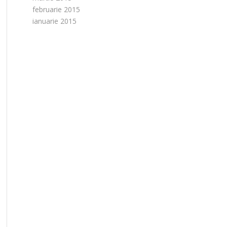
februarie 2015
ianuarie 2015