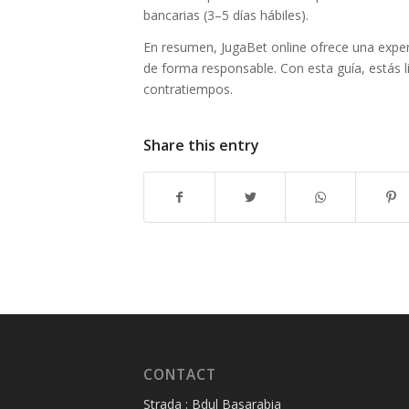
bancarias (3–5 días hábiles).
En resumen, JugaBet online ofrece una experi
de forma responsable. Con esta guía, estás li
contratiempos.
Share this entry
CONTACT
Strada : Bdul Basarabia