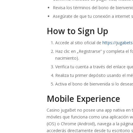
Revisa los términos del bono de bienvenida
Asegúrate de que tu conexión a internet s
How to Sign Up
Accede al sitio oficial de
https://jugabet
Haz clic en „Registrarse” y completa el
nacimiento).
Verifica tu cuenta a través del enlace qu
Realiza tu primer depósito usando el mé
Activa el bono de bienvenida si lo desea
Mobile Experience
Casino jugaBet no posee una app nativa en ti
móviles que funciona como una aplicación we
(iOS) o Chrome (Android), navega a la página p
accederás directamente desde tu escritorio s