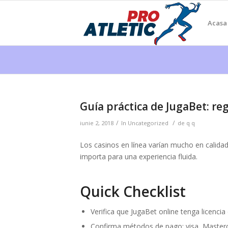
Acasa
Guía práctica de JugaBet: re
/
/
iunie 2, 2018
în
Uncategorized
de
q q
Los casinos en línea varían mucho en calidad
importa para una experiencia fluida.
Quick Checklist
Verifica que JugaBet online tenga licenci
Confirma métodos de pago: visa, Masterc