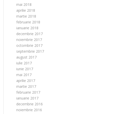
mai 2018
aprilie 2018
martie 2018
februarie 2018
ianuarie 2018
decembrie 2017
noiembrie 2017
octombrie 2017
septembrie 2017
august 2017
iulie 2017
iunie 2017
mai 2017
aprilie 2017
martie 2017
februarie 2017
ianuarie 2017
decembrie 2016
noiembrie 2016