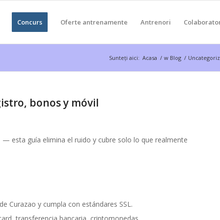
Concurs
Oferte antrenamente
Antrenori
Colaborato
Sunteți aici:
Acasa
/
w Blog
/
Uncategori
gistro, bonos y móvil
 — esta guía elimina el ruido y cubre solo lo que realmente
a de Curazao y cumpla con estándares SSL.
ard, transferencia bancaria, criptomonedas.