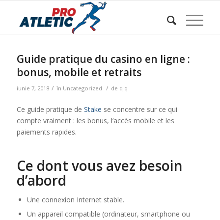
Sunteți aici:
Acasa
/
w Blog
/
Uncategorized
/
Guide pratique du casino en ligne : bonus, mobile et retraits
Guide pratique du casino en ligne :
bonus, mobile et retraits
/
/
iunie 7, 2018
în
Uncategorized
de
q q
Ce guide pratique de
Stake
se concentre sur ce qui
compte vraiment : les bonus, l’accès mobile et les
paiements rapides.
Ce dont vous avez besoin
d’abord
Une connexion Internet stable.
Un appareil compatible (ordinateur, smartphone ou