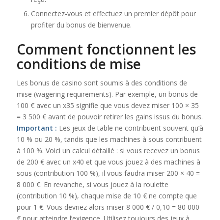
Connectez-vous et effectuez un premier dépôt pour
profiter du bonus de bienvenue.
Comment fonctionnent les
conditions de mise
Les bonus de casino sont soumis à des conditions de
mise (wagering requirements). Par exemple, un bonus de
100 € avec un x35 signifie que vous devez miser 100 × 35
= 3 500 € avant de pouvoir retirer les gains issus du bonus.
Important :
Les jeux de table ne contribuent souvent qu’à
10 % ou 20 %, tandis que les machines à sous contribuent
à 100 %. Voici un calcul détaillé : si vous recevez un bonus
de 200 € avec un x40 et que vous jouez à des machines à
sous (contribution 100 %), il vous faudra miser 200 × 40 =
8 000 €. En revanche, si vous jouez à la roulette
(contribution 10 %), chaque mise de 10 € ne compte que
pour 1 €. Vous devriez alors miser 8 000 € / 0,10 = 80 000
€ pour atteindre l’exigence. Utilisez toujours des jeux à