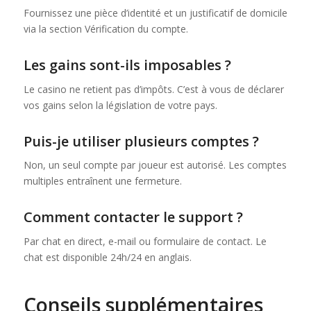
Fournissez une pièce d’identité et un justificatif de domicile
via la section Vérification du compte.
Les gains sont-ils imposables ?
Le casino ne retient pas d’impôts. C’est à vous de déclarer
vos gains selon la législation de votre pays.
Puis-je utiliser plusieurs comptes ?
Non, un seul compte par joueur est autorisé. Les comptes
multiples entraînent une fermeture.
Comment contacter le support ?
Par chat en direct, e-mail ou formulaire de contact. Le
chat est disponible 24h/24 en anglais.
Conseils supplémentaires