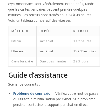
cryptomonnaies sont généralement instantanés, tandis
que les cartes bancaires peuvent prendre quelques
minutes. Les retraits sont traités sous 24 à 48 heures.
Voici un tableau comparatif des vitesses :
MÉTHODE
DÉPÔT
RETRAIT
Bitcoin
Immédiat
1 à 2 heures
Ethereum
Immédiat
15 à 30 minutes
Carte bancaire
Quelques minutes
2 à 5 jours
Guide d’assistance
Scénarios courants :
Problème de connexion :
Vérifiez votre mot de passe
ou utilisez la réinitialisation par e-mail. Si le problème
persiste, contactez le support par chat en direct.