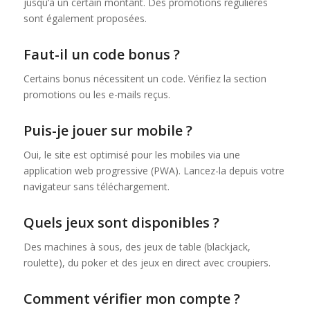
jusqu’à un certain montant. Des promotions régulières
sont également proposées.
Faut-il un code bonus ?
Certains bonus nécessitent un code. Vérifiez la section
promotions ou les e-mails reçus.
Puis-je jouer sur mobile ?
Oui, le site est optimisé pour les mobiles via une
application web progressive (PWA). Lancez-la depuis votre
navigateur sans téléchargement.
Quels jeux sont disponibles ?
Des machines à sous, des jeux de table (blackjack,
roulette), du poker et des jeux en direct avec croupiers.
Comment vérifier mon compte ?