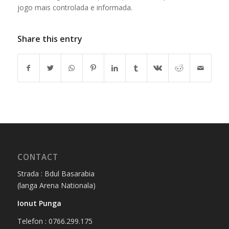
jogo mais controlada e informada.
Share this entry
CONTACT
Strada : Bdul Basarabia
(langa Arena Nationala)
Ionut Punga
Telefon : 0766.299.175