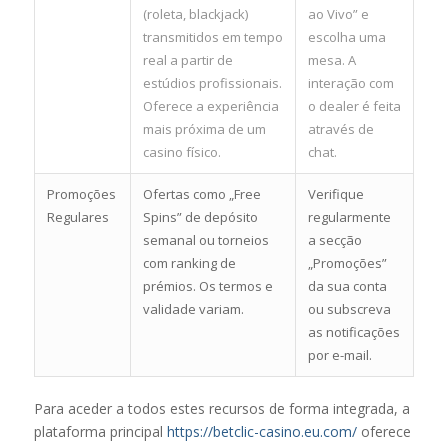
(roleta, blackjack)
ao Vivo” e
transmitidos em tempo
escolha uma
real a partir de
mesa. A
estúdios profissionais.
interação com
Oferece a experiência
o dealer é feita
mais próxima de um
através de
casino físico.
chat.
Promoções
Ofertas como „Free
Verifique
Regulares
Spins” de depósito
regularmente
semanal ou torneios
a secção
com ranking de
„Promoções”
prémios. Os termos e
da sua conta
validade variam.
ou subscreva
as notificações
por e-mail.
Para aceder a todos estes recursos de forma integrada, a
plataforma principal
https://betclic-casino.eu.com/
oferece