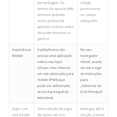
percentagem. Os
código
termos de aposta (WR)
promocional
definem quantas
no campo
vezes precisa de
adequado.
apostar o bónus antes
de poder levantar os
ganhos.
Experiência
A plataforma não
No seu
Mobile
possui uma aplicação
navegador
nativa nas lojas
móvel, aceda
oficiais, mas oferece
ao site e siga
um site otimizado para
as instruções
mobile (PWA) que
para
pode ser adicionado
„Adicionar ao
ao ecrã principal do
Ecrã Principal”.
telemóvel.
Jogos com
Uma seleção de jogos
Navegue até à
Live Dealer
de casino ao vivo
secção „Casino