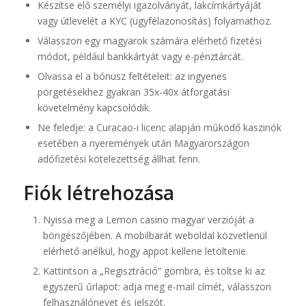
Készítse elő személyi igazolványát, lakcímkártyáját
vagy útlevelét a KYC (ügyfélazonosítás) folyamathoz.
Válasszon egy magyarok számára elérhető fizetési
módot, például bankkártyát vagy e-pénztárcát.
Olvassa el a bónusz feltételeit: az ingyenes
pörgetésekhez gyakran 35x-40x átforgatási
követelmény kapcsolódik.
Ne feledje: a Curacao-i licenc alapján működő kaszinók
esetében a nyeremények után Magyarországon
adófizetési kötelezettség állhat fenn.
Fiók létrehozása
Nyissa meg a Lemon casino magyar verzióját a
böngészőjében. A mobilbarát weboldal közvetlenül
elérhető anélkül, hogy appot kellene letöltenie.
Kattintson a „Regisztráció” gombra, és töltse ki az
egyszerű űrlapot: adja meg e-mail címét, válasszon
felhasználónevet és jelszót.