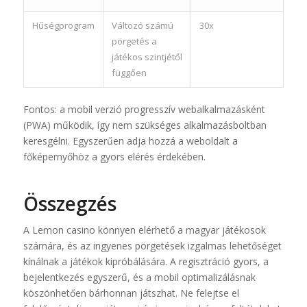
Hűségprogram
Változó számú
30x
pörgetés a
játékos szintjétől
függően
Fontos: a mobil verzió progresszív webalkalmazásként
(PWA) működik, így nem szükséges alkalmazásboltban
keresgélni. Egyszerűen adja hozzá a weboldalt a
főképernyőhöz a gyors elérés érdekében.
Összegzés
A Lemon casino könnyen elérhető a magyar játékosok
számára, és az ingyenes pörgetések izgalmas lehetőséget
kínálnak a játékok kipróbálására. A regisztráció gyors, a
bejelentkezés egyszerű, és a mobil optimalizálásnak
köszönhetően bárhonnan játszhat. Ne felejtse el