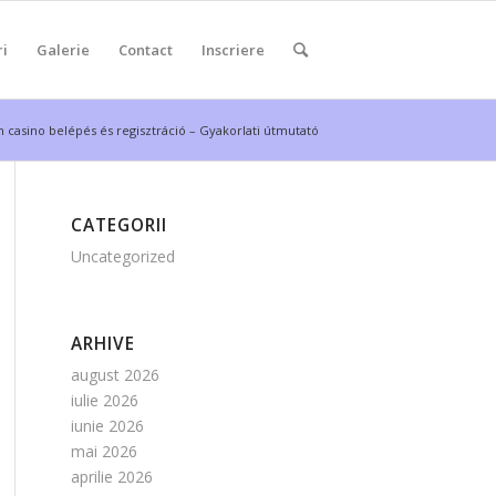
ri
Galerie
Contact
Inscriere
casino belépés és regisztráció – Gyakorlati útmutató
CATEGORII
Uncategorized
ARHIVE
august 2026
iulie 2026
iunie 2026
mai 2026
aprilie 2026