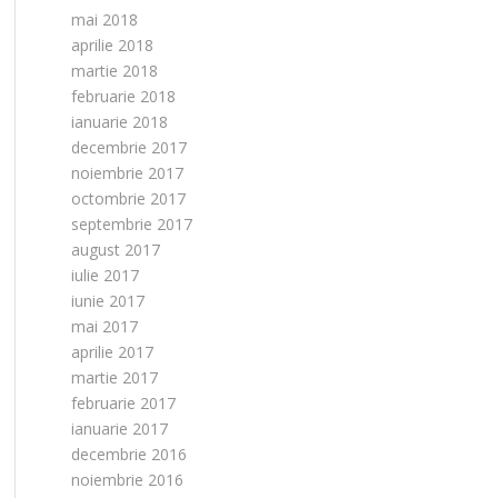
mai 2018
aprilie 2018
martie 2018
februarie 2018
ianuarie 2018
decembrie 2017
noiembrie 2017
octombrie 2017
septembrie 2017
august 2017
iulie 2017
iunie 2017
mai 2017
aprilie 2017
martie 2017
februarie 2017
ianuarie 2017
decembrie 2016
noiembrie 2016