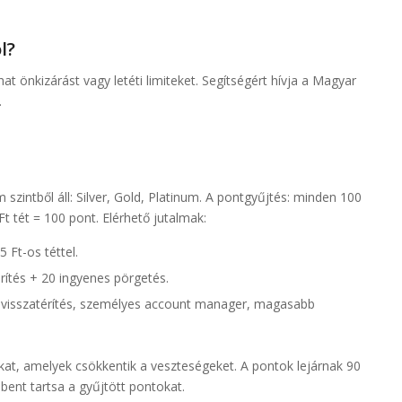
l?
that önkizárást vagy letéti limiteket. Segítségért hívja a Magyar
.
intből áll: Silver, Gold, Platinum. A pontgyűjtés: minden 100
Ft tét = 100 pont. Elérhető jutalmak:
 Ft-os téttel.
rítés + 20 ingyenes pörgetés.
-visszatérítés, személyes account manager, magasabb
kat, amelyek csökkentik a veszteségeket. A pontok lejárnak 90
bent tartsa a gyűjtött pontokat.