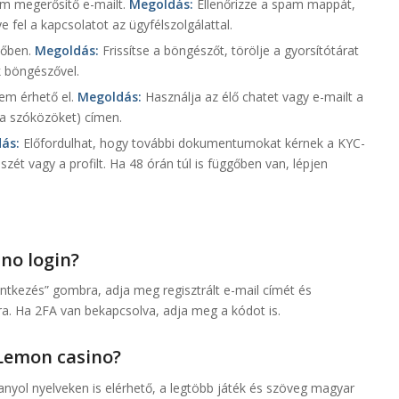
am megerősítő e-mailt.
Megoldás:
Ellenőrizze a spam mappát,
 fel a kapcsolatot az ügyfélszolgálattal.
zőben.
Megoldás:
Frissítse a böngészőt, törölje a gyorsítótárat
k böngészővel.
nem érhető el.
Megoldás:
Használja az élő chatet vagy e-mailt a
 a szóközöket) címen.
ás:
Előfordulhat, hogy további dokumentumokat kérnek a KYC-
észét vagy a profilt. Ha 48 órán túl is függőben van, lépjen
no login?
ntkezés” gombra, adja meg regisztrált e-mail címét és
ra. Ha 2FA van bekapcsolva, adja meg a kódot is.
 Lemon casino?
anyol nyelveken is elérhető, a legtöbb játék és szöveg magyar