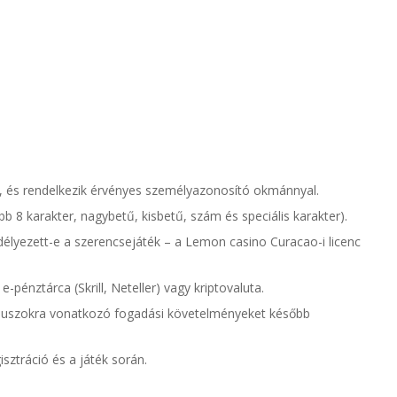
, és rendelkezik érvényes személyazonosító okmánnyal.
b 8 karakter, nagybetű, kisbetű, szám és speciális karakter).
élyezett-e a szerencsejáték – a Lemon casino Curacao-i licenc
e-pénztárca (Skrill, Neteller) vagy kriptovaluta.
ónuszokra vonatkozó fogadási követelményeket később
sztráció és a játék során.