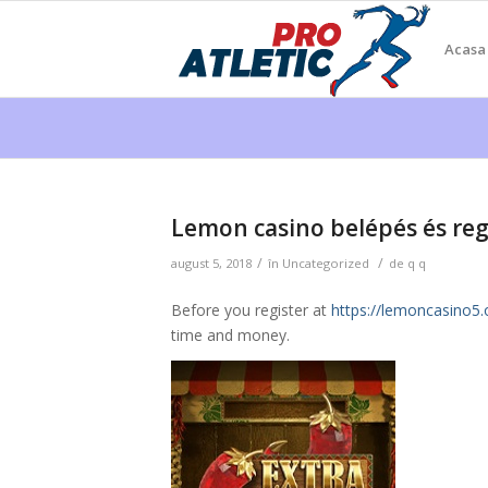
Acasa
Lemon casino belépés és reg
/
/
august 5, 2018
în
Uncategorized
de
q q
Before you register at
https://lemoncasino5.
time and money.