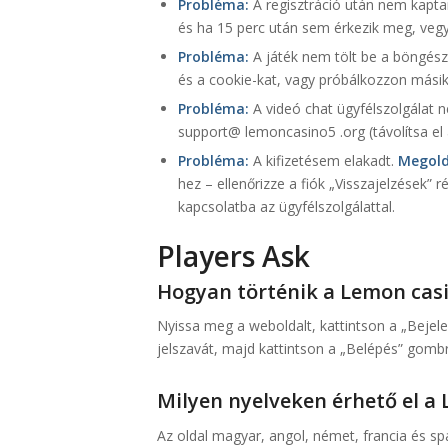
Probléma:
A regisztráció után nem kapt
és ha 15 perc után sem érkezik meg, vegye
Probléma:
A játék nem tölt be a böngés
és a cookie-kat, vagy próbálkozzon mási
Probléma:
A videó chat ügyfélszolgálat 
support@ lemoncasino5 .org (távolítsa el
Probléma:
A kifizetésem elakadt.
Megold
hez – ellenőrizze a fiók „Visszajelzések” r
kapcsolatba az ügyfélszolgálattal.
Players Ask
Hogyan történik a Lemon casi
Nyissa meg a weboldalt, kattintson a „Bejele
jelszavát, majd kattintson a „Belépés” gomb
Milyen nyelveken érhető el a
Az oldal magyar, angol, német, francia és sp