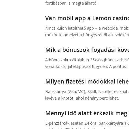
fordításban is megtalálható.
Van mobil app a Lemon casin
Nincs külön letölthető app – a weboldal mob
működik, amelyet a böngészőből a kezdőkép
Mik a bónuszok fogadási köv
A bónuszokra általában 35x-ös (bónusz+beté
vonatkozik, játéktípustól függően. A pontos f
Milyen fizetési módokkal lehe
Bankkártya (Visa/MC), Skrill, Neteller és krip
kivéve a kriptót, ahol néhány perc lehet.
Mennyi idő alatt érkezik meg 
E-pénztárcák esetén 24 óra, bankkártyára 1-3