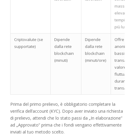
massimi
elevati, ma 
tempi sono
più lunghi.
Criptovalute (se
Dipende
Dipende
Offre
supportate)
dalla rete
dalla rete
anonimità 
blockchain
blockchain
bassi costi 
(minuti)
(minuti/ore)
transazione
valore può
fluttuare
durante la
transazion
Prima del primo prelievo, è obbligatorio completare la
verifica dell’account (KYC). Dopo aver inviato una richiesta
di prelievo, attendi che lo stato passi da „In elaborazione”
ad „Approvato” prima che i fondi vengano effettivamente
inviati al tuo metodo scelto.