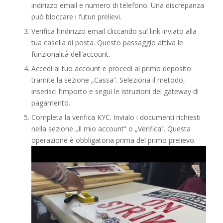
indirizzo email e numero di telefono. Una discrepanza
può bloccare i futuri prelievi.
Verifica l’indirizzo email cliccando sul link inviato alla
tua casella di posta. Questo passaggio attiva le
funzionalità dell’account.
Accedi al tuo account e procedi al primo deposito
tramite la sezione „Cassa”. Seleziona il metodo,
inserisci l’importo e segui le istruzioni del gateway di
pagamento.
Completa la verifica KYC. Invialo i documenti richiesti
nella sezione „Il mio account” o „Verifica”. Questa
operazione è obbligatoria prima del primo prelievo.