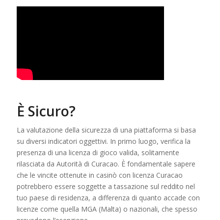
È Sicuro?
La valutazione della sicurezza di una piattaforma si basa
su diversi indicatori oggettivi. In primo luogo, verifica la
presenza di una licenza di gioco valida, solitamente
rilasciata da Autorità di Curacao. È fondamentale sapere
che le vincite ottenute in casinò con licenza Curacao
potrebbero essere soggette a tassazione sul reddito nel
tuo paese di residenza, a differenza di quanto accade con
licenze come quella MGA (Malta) o nazionali, che spesso