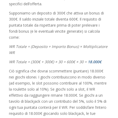
specifici dell’offerta.
Supponiamo un deposito di 300€ che attiva un bonus di
300€. Il saldo iniziale totale diventa 600€. Il requisito di
puntata totale da rispettare prima di poter prelevare i
fondi bonus (e le eventuali vincite generate) si calcola
come:
WR Totale = (Deposito + Importo Bonus) × Moltiplicatore
WR
WR Totale = (300€ + 300€) × 30 = 600€ × 30 =
18.000€
Ciò significa che dovrai scommettere (puntare) 18.000€
nei giochi idonei. I giochi contribuiscono in modo diverso
(ad esempio, le slot possono contribuire al 100%, mentre
la roulette solo al 10%). Se giochi solo a slot, il WR
effettivo da raggiungere rimane 18.000€. Se giochi a un
tavolo di blackjack con un contributo del 5%, solo il 5% di
ogni tua puntata conterà per il WR. Per soddisfare l’intero
requisito di 18.000€ giocando solo blackjack, le tue