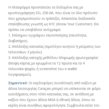
Η πλατφόρμα προστατεύει τα δεδομένα σας με
κρυπτογράφηση SSL 256-bit, που είναι το ίδιο πρότυπο
που χρησιμοποιούν οι τράπεζες. Απαιτείται διαδικασία
επαλήθευσης γνωστή ως KYC (Know Your Customer). Θα
πρέπει να υποβάλετε αντίγραφα:
1. Επίσημου εγγράφου ταυτοποίησης (ταυτότητα,
διαβατήριο).
2. Απόδειξης κατοικίας (τιμολόγιο κινητού ή ρεύματος των
τελευταίων 3 μηνών).
3. Απόδειξης κατοχής μεθόδου πληρωμής (φωτογραφία/
άποψη κάρτας με κρυμμένα τα 12 πρώτα και τα 4
τελευταία ψηφία, ή screenshot του e-wallet
λογαριασμού).
Σημαντικό:
Οι κερδοφόρες συναλλαγές από καζίνο με
άδεια λειτουργίας Curaçao μπορεί να υπόκεινται σε φόρο
εισοδήματος στον τόπο κατοικίας σας, σε αντίθεση με
καζίνο που έχουν άδεια MGA ή εθνική άδεια, όπου τα
κέρδη είναι συνήθως αφορολόγητα. Συμβουλευτείτε τον