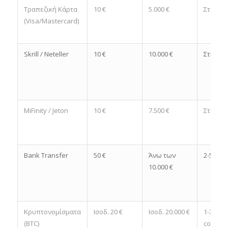
Τραπεζική Κάρτα
10 €
5.000 €
Στιγμια
(Visa/Mastercard)
Skrill / Neteller
10 €
10.000 €
Στιγμια
MiFinity / Jeton
10 €
7.500 €
Στιγμια
Bank Transfer
50 €
Άνω των
2-5 εργ
10.000 €
Κρυπτονομίσματα
Ισοδ. 20 €
Ισοδ. 20.000 €
1-3 net
(BTC)
confirm