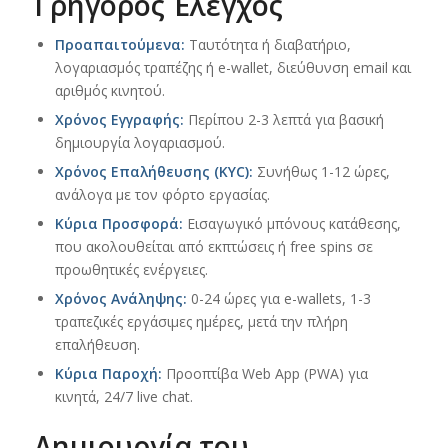
Γρήγορος Έλεγχος
Προαπαιτούμενα:
Ταυτότητα ή διαβατήριο,
λογαριασμός τραπέζης ή e-wallet, διεύθυνση email και
αριθμός κινητού.
Χρόνος Εγγραφής:
Περίπου 2-3 λεπτά για βασική
δημιουργία λογαριασμού.
Χρόνος Επαλήθευσης (KYC):
Συνήθως 1-12 ώρες,
ανάλογα με τον φόρτο εργασίας.
Κύρια Προσφορά:
Εισαγωγικό μπόνους κατάθεσης,
που ακολουθείται από εκπτώσεις ή free spins σε
προωθητικές ενέργειες.
Χρόνος Ανάληψης:
0-24 ώρες για e-wallets, 1-3
τραπεζικές εργάσιμες ημέρες, μετά την πλήρη
επαλήθευση.
Κύρια Παροχή:
Προοπτίβα Web App (PWA) για
κινητά, 24/7 live chat.
Δημιουργία του