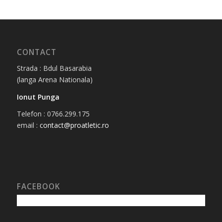
CONTACT
Strada : Bdul Basarabia
(langa Arena Nationala)
Ionut Punga
Telefon : 0766.299.175
email :
contact@proatletic.ro
FACEBOOK