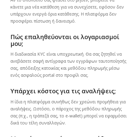
κάνετε μια νέα κατάθεση για να συνεχίσετε, εφόσον δεν
υπάρχουν ενεργά όρια κατάθεσης. Η πλατφόρμα δεν
προσφέρει πίστωση ή δανεισμό.
Πώς επαληθεύονται οι λογαριασμοί
μου;
Η διαδικασία KYC είναι υποχρεωτική. Θα σας ζητηθεί να
ανεβάσετε σαφή αντίγραφα των εγγράφων ταυτοποίησής
σας, απόδειξης κατοικίας και μεθόδου πληρωμής μέσω
ενός ασφαλούς portal στο προφίλ σας.
Υπάρχει κόστος για τις αναλήψεις;
Η ίδια η πλατφόρμα συνήθως δεν χρεώνει προμήθεια για
αναλήψεις. Ωστόσο, ο πάροχος της μεθόδου πληρωμής
σας (π.χ., η τράπεζά σας, το e-wallet) μπορεί να εφαρμόσει
δικά του τέλη συναλλαγών.