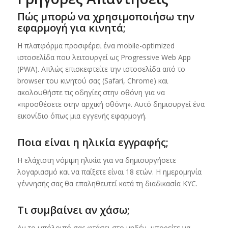
Πώς μπορώ να χρησιμοποιήσω την
εφαρμογή για κινητά;
Η πλατφόρμα προσφέρει ένα mobile-optimized
ιστοσελίδα που λειτουργεί ως Progressive Web App
(PWA). Απλώς επισκεφτείτε την ιστοσελίδα από το
browser του κινητού σας (Safari, Chrome) και
ακολουθήστε τις οδηγίες στην οθόνη για να
«προσθέσετε στην αρχική οθόνη». Αυτό δημιουργεί ένα
εικονίδιο όπως μια εγγενής εφαρμογή.
Ποια είναι η ηλικία εγγραφής;
Η ελάχιστη νόμιμη ηλικία για να δημιουργήσετε
λογαριασμό και να παίξετε είναι 18 ετών. Η ημερομηνία
γέννησής σας θα επαληθευτεί κατά τη διαδικασία KYC.
Τι συμβαίνει αν χάσω;
Αν το υπόλοιπό σας φτάσει στο μηδέν, μπορείτε να