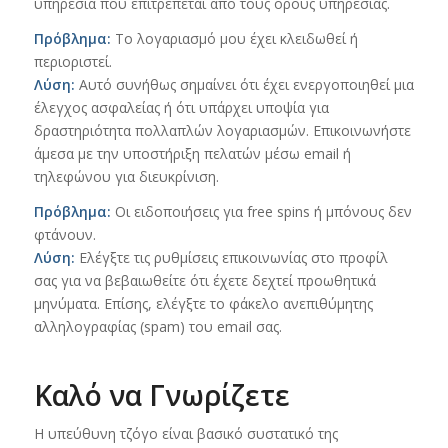
υπηρεσία που επιτρέπεται από τους όρους υπηρεσίας.
Πρόβλημα:
Το λογαριασμό μου έχει κλειδωθεί ή
περιοριστεί.
Λύση:
Αυτό συνήθως σημαίνει ότι έχει ενεργοποιηθεί μια
έλεγχος ασφαλείας ή ότι υπάρχει υποψία για
δραστηριότητα πολλαπλών λογαριασμών. Επικοινωνήστε
άμεσα με την υποστήριξη πελατών μέσω email ή
τηλεφώνου για διευκρίνιση.
Πρόβλημα:
Οι ειδοποιήσεις για free spins ή μπόνους δεν
φτάνουν.
Λύση:
Ελέγξτε τις ρυθμίσεις επικοινωνίας στο προφίλ
σας για να βεβαιωθείτε ότι έχετε δεχτεί προωθητικά
μηνύματα. Επίσης, ελέγξτε το φάκελο ανεπιθύμητης
αλληλογραφίας (spam) του email σας.
Καλό να Γνωρίζετε
Η υπεύθυνη τζόγο είναι βασικό συστατικό της