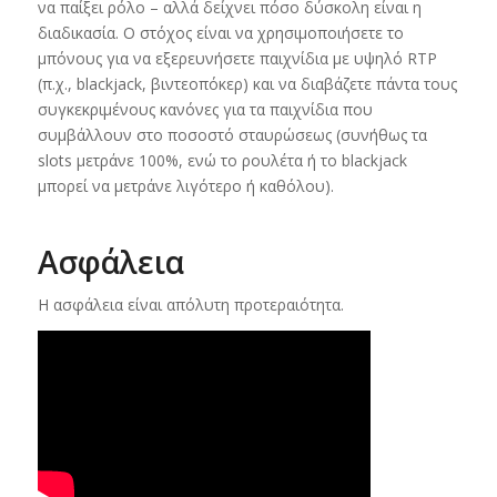
να παίξει ρόλο – αλλά δείχνει πόσο δύσκολη είναι η
διαδικασία. Ο στόχος είναι να χρησιμοποιήσετε το
μπόνους για να εξερευνήσετε παιχνίδια με υψηλό RTP
(π.χ., blackjack, βιντεοπόκερ) και να διαβάζετε πάντα τους
συγκεκριμένους κανόνες για τα παιχνίδια που
συμβάλλουν στο ποσοστό σταυρώσεως (συνήθως τα
slots μετράνε 100%, ενώ το ρουλέτα ή το blackjack
μπορεί να μετράνε λιγότερο ή καθόλου).
Ασφάλεια
Η ασφάλεια είναι απόλυτη προτεραιότητα.