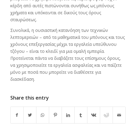
κέρδη από αυτές πιστώνονται συνήθως ως μπόνους
χρήματα και υπόκεινται σε δικούς τους όρους
σταυρώσεως.
Συνολικά, η ουσιαστική κατανόηση των τεχνικών
λεπτομερειών – από τα μαθηματικά του μπόνους και τους
χρόνους επεξεργασίας μέχρι τα εργαλεία υπεύθυνου
τζόγου – είναι το κλειδί για μια ομαλή εμπειρία.
Προτείνεται πάντα να διαβάζετε τους επίσημους όρους,
να χρησιμοποιείτε τα εργαλεία ασφαλείας και να παίζετε
μόνο με ποσά που μπορείτε να διαθέσετε για
διασκέδαση.
Share this entry