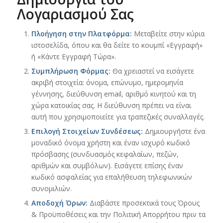
Λογαριασμού Σας
Πλοήγηση στην Πλατφόρμα:
Μεταβείτε στην κύρια
ιστοσελίδα, όπου και θα δείτε το κουμπί «Εγγραφή»
ή «Κάντε Εγγραφή Τώρα».
Συμπλήρωση Φόρμας:
Θα χρειαστεί να εισάγετε
ακριβή στοιχεία: όνομα, επώνυμο, ημερομηνία
γέννησης, διεύθυνση email, αριθμό κινητού και τη
χώρα κατοικίας σας. Η διεύθυνση πρέπει να είναι
αυτή που χρησιμοποιείτε για τραπεζικές συναλλαγές.
Επιλογή Στοιχείων Συνδέσεως:
Δημιουργήστε ένα
μοναδικό όνομα χρήστη και έναν ισχυρό κωδικό
πρόσβασης (συνδυασμός κεφαλαίων, πεζών,
αριθμών και συμβόλων). Εισάγετε επίσης έναν
κωδικό ασφαλείας για επαλήθευση τηλεφωνικών
συνομιλιών.
Αποδοχή Όρων:
Διαβάστε προσεκτικά τους Όρους
& Προϋποθέσεις και την Πολιτική Απορρήτου πριν τα