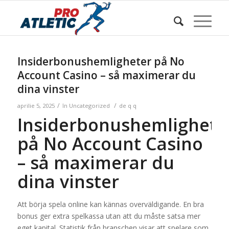
Sunteți aici:
Acasa
/
w Blog
/
Uncategorized
/
Insiderbonushemligheter på No Account Casino – så
maximerar du dina vin...
Insiderbonushemligheter på No
Account Casino – så maximerar du
dina vinster
/
/
aprilie 5, 2025
în
Uncategorized
de
q q
Insiderbonushemlighete
på No Account Casino
– så maximerar du
dina vinster
Att börja spela online kan kännas overväldigande. En bra
bonus ger extra spelkassa utan att du måste satsa mer
eget kapital. Statistik från branschen visar att spelare som