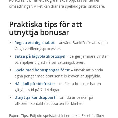
Konkurrent B har ett högre maxbelopp, kräver de fler
omsättningar, vilket kan dränera spelbudgetar snabbare.
Praktiska tips för att
utnyttja bonusar
Registrera dig snabbt
– använd BankID för att slippa
långa verifieringsprocesser.
Satsa på lågvolatilitetsspel
– de ger jämnare vinster
och hjälper dig att nå omsättningskraven.
Spela med bonuspengar först
– undvik att blanda
egna pengar med bonusen tills kraven är uppfyllda.
Håll koll på tidsfrister
– de flesta bonusar har en
giltighetstid på 7–14 dagar.
Utnyttja kundsupport
– om du är osäker på
villkoren, kontakta supporten för klarhet.
Expert Tips: Följ din spelstatistik i en enkel Excel‑fil. Skriv