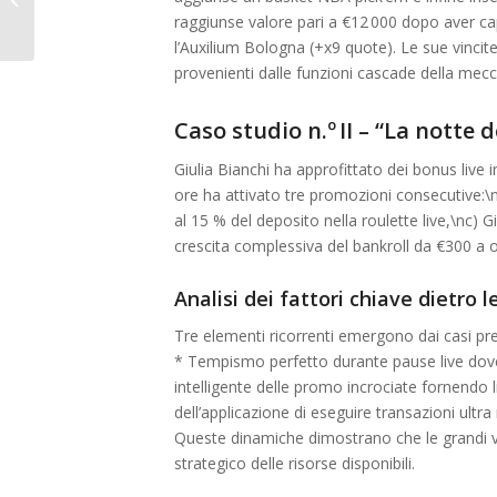
turneringer – En guide med Lilibet...
raggiunse valore pari a €12 000 dopo aver cap
l’Auxilium Bologna (+x9 quote). Le sue vincite
provenienti dalle funzioni cascade della mec
Caso studio n.º II – “La notte d
Giulia Bianchi ha approfittato dei bonus live
ore ha attivato tre promozioni consecutive:\n
al 15 % del deposito nella roulette live,\nc) Gir
crescita complessiva del bankroll da €300 a ol
Analisi dei fattori chiave dietro l
Tre elementi ricorrenti emergono dai casi pr
* Tempismo perfetto durante pause live dove
intelligente delle promo incrociate fornendo 
dell’applicazione di eseguire transazioni ultra r
Queste dinamiche dimostrano che le grandi v
strategico delle risorse disponibili.