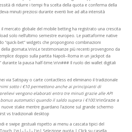
sità di ridurre i tempi fra scelta della quota e conferma della
eva minuti preziosi durante eventi live ad alta intensità
č il mercato globale del mobile betting ha registrato una crescita
nload solo nell’ultimo semestre europeo. Le piattaforme native
do “quick‑bet” widgets che propongono combinazioni
tivi della giornata.\n\nLe testimonianze più recenti provengono da
semplice doppio sulla partita Napoli–Roma in un jackpot da
urante la pausa half‑time.\n\n### Il ruolo dei wallet digitali
nei via Satispay o carte contactless ed eliminano il tradizionale
imi sotto i €10 permettono anche ai principianti di
prelievi vengono elaborati entro tre minuti grazie alle API
 bonus automatici quando il saldo supera i €100.
\n\nGrazie a
re nuove stake mentre guardano l’azione sul grande schermo
rst vs tradizionali desktop
andi e swipe gestuali rispetto ai menu a cascata tipici del
Touch |\n|–|–|–|\n| Selezione quota | Click su casella