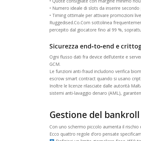
• Quote consigliate con margine minimo hou
• Numero ideale di slots da inserire secondo p
• Timing ottimale per attivare promozioni live 
Ruggedised.Co.Com sottolinea frequentement
percepito dal giocatore fino al 99 %, sopratt
Sicurezza end‑to‑end e crittog
Ogni flusso dati fra device dell’utente e ser
GCM.
Le funzioni anti‐fraud includono verifica biom
escrow smart contract quando si usano cript
Inoltre le licenze rilasciate dalle autorità 
sistemi anti‐lavaggio denaro (AML), garantend
Gestione del bankroll
Con uno schermo piccolo aumenta il rischio d
Ecco quattro regole d’oro pensate specificam