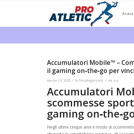
Acasa
Accumulatori Mobile™ – Com
il gaming on‑the‑go per vinc
/
/
aprilie 13, 2025
în
Uncategorized
de
q q
Accumulatori Mob
scommesse sporti
gaming on‑the‑go
Negli ultimi cinque anni il modo di scommett
chi porta lo smartphone ovunque, gli “accu