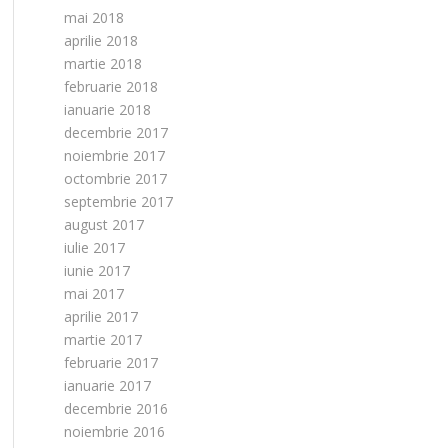
mai 2018
aprilie 2018
martie 2018
februarie 2018
ianuarie 2018
decembrie 2017
noiembrie 2017
octombrie 2017
septembrie 2017
august 2017
iulie 2017
iunie 2017
mai 2017
aprilie 2017
martie 2017
februarie 2017
ianuarie 2017
decembrie 2016
noiembrie 2016