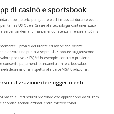
app di casinò e sportsbook
andard obbligatorio per gestire picchi massicci durante eventi
en tennis US Open. Grazie alla tecnologia containerizzata
rse server on demand mantenendo latenza inferiore ai 50 ms
emente il profilo dell’utente ed associano offerte
ene piazzata una puntata sopra i $25 oppure suggeriscono
ca valore positivo (> EV).\nUn esempio concreto proviene
che consente pagamenti istantanei tramite criptovalute
di deprevisionali rispetto alle carte VISA tradizionali.
 personalizzazione dei suggerimenti
ittivi basati su reti neurali profonde che apprendono dagli ultimi
ed elaborano scenari ottimali entro microsecondi.