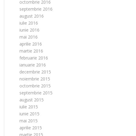
octombrie 2016
septembrie 2016
august 2016
iulie 2016
iunie 2016
mai 2016
aprilie 2016
martie 2016
februarie 2016
ianuarie 2016
decembrie 2015
noiembrie 2015
octombrie 2015
septembrie 2015
august 2015
iulie 2015
iunie 2015
mai 2015
aprilie 2015
martie 2015