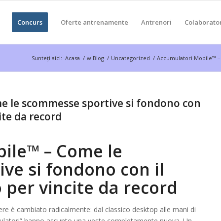
Concurs
Oferte antrenamente
Antrenori
Colaborato
Sunteți aici:
Acasa
/
w Blog
/
Uncategorized
/
Accumulatori Mobile™ – 
e le scommesse sportive si fondono con
ite da record
ile™ – Come le
ve si fondono con il
 per vincite da record
ere è cambiato radicalmente: dal classico desktop alle mani di
mulatori” hanno assunto una veste completamente nuova. Un