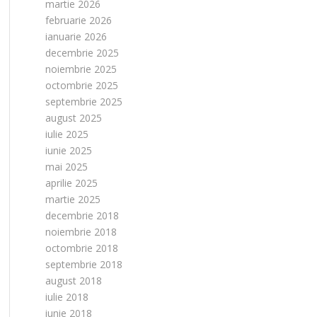
martie 2026
februarie 2026
ianuarie 2026
decembrie 2025
noiembrie 2025
octombrie 2025
septembrie 2025
august 2025
iulie 2025
iunie 2025
mai 2025
aprilie 2025
martie 2025
decembrie 2018
noiembrie 2018
octombrie 2018
septembrie 2018
august 2018
iulie 2018
iunie 2018