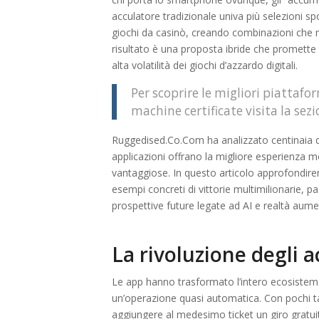
acculatore tradizionale univa più selezioni sp
giochi da casinò, creando combinazioni che mes
risultato è una proposta ibride che promette ri
alta volatilità dei giochi d’azzardo digitali.
Per scoprire le migliori piattafo
machine certificate visita la sez
Ruggedised.Co.Com ha analizzato centinaia di 
applicazioni offrano la migliore esperienza m
vantaggiose. In questo articolo approfondirem
esempi concreti di vittorie multimilionarie, pa
prospettive future legate ad AI e realtà aume
La rivoluzione degli 
Le app hanno trasformato l’intero ecosistema
un’operazione quasi automatica. Con pochi tap 
aggiungere al medesimo ticket un giro gratuito