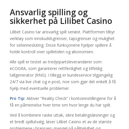
Ansvarlig spilling og
sikkerhet på Lilibet Casino
Lilibet Casino tar ansvarlig spill seriøst. Plattformen tilbyr
verktøy som innskuddsgrenser, tapsgrenser og mulighet
for selvinnesluting. Disse funksjonene hjelper spillere å
holde kontroll over spilletiden og økonomien.
Alle spill er testet av tredjepartsleverandører som
eCOGRA, som garanterer rettferdighet og tilfeldig
tallgenerator (RNG). I tillegg er kundeservice tilgjengelig
24/7 via live chat og e‑post, noe som gjør det enkelt å få
hjelp med eventuelle problemer.
Pro Tip:
Aktiver “Reality Check” i kontoinnstillingene for å
få en påminnelse hver time om hvor lenge du har spilt.
Ved å kombinere raske uttak, sikre betalingsløsninger og
et bredt spillutvalg, løser Lilibet Casino et av de største
problemene i bransjen: mangel på pålitelighet og