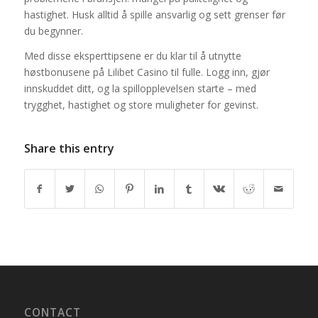
hastighet. Husk alltid å spille ansvarlig og sett grenser før
du begynner.
Med disse eksperttipsene er du klar til å utnytte
høstbonusene på Lilibet Casino til fulle. Logg inn, gjør
innskuddet ditt, og la spillopplevelsen starte – med
trygghet, hastighet og store muligheter for gevinst.
Share this entry
CONTACT