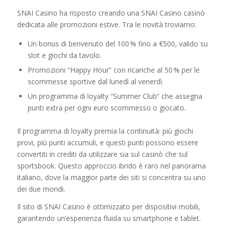
SNAI Casino ha risposto creando una SNAI Casino casinò
dedicata alle promozioni estive. Tra le novità troviamo:
Un bonus di benvenuto del 100 % fino a €500, valido su
slot e giochi da tavolo.
Promozioni “Happy Hour” con ricariche al 50 % per le
scommesse sportive dal lunedì al venerdì.
Un programma di loyalty “Summer Club” che assegna
punti extra per ogni euro scommesso o giocato.
Il programma di loyalty premia la continuità: più giochi
provi, più punti accumuli, e questi punti possono essere
convertiti in crediti da utilizzare sia sul casinò che sul
sportsbook. Questo approccio ibrido è raro nel panorama
italiano, dove la maggior parte dei siti si concentra su uno
dei due mondi.
Il sito di SNAI Casino è ottimizzato per dispositivi mobili,
garantendo un’esperienza fluida su smartphone e tablet.