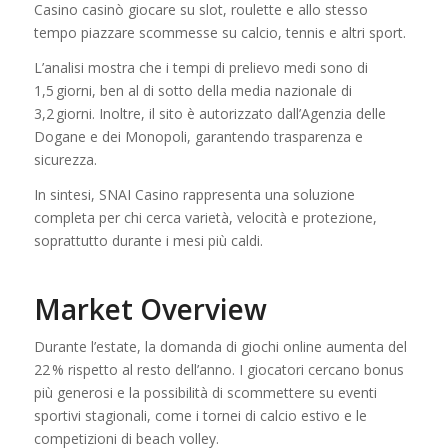
Casino casinò giocare su slot, roulette e allo stesso
tempo piazzare scommesse su calcio, tennis e altri sport.
L’analisi mostra che i tempi di prelievo medi sono di
1,5 giorni, ben al di sotto della media nazionale di
3,2 giorni. Inoltre, il sito è autorizzato dall’Agenzia delle
Dogane e dei Monopoli, garantendo trasparenza e
sicurezza.
In sintesi, SNAI Casino rappresenta una soluzione
completa per chi cerca varietà, velocità e protezione,
soprattutto durante i mesi più caldi.
Market Overview
Durante l’estate, la domanda di giochi online aumenta del
22 % rispetto al resto dell’anno. I giocatori cercano bonus
più generosi e la possibilità di scommettere su eventi
sportivi stagionali, come i tornei di calcio estivo e le
competizioni di beach volley.