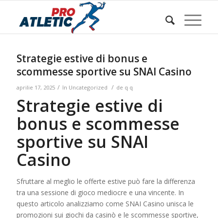
Sunteți aici:
Acasa
/
w Blog
/
Uncategorized
/
Strategie estive di bonus e scommesse sportive su SNAI
Casino
Strategie estive di bonus e
scommesse sportive su SNAI Casino
/
/
aprilie 17, 2025
în
Uncategorized
de
q q
Strategie estive di
bonus e scommesse
sportive su SNAI
Casino
Sfruttare al meglio le offerte estive può fare la differenza
tra una sessione di gioco mediocre e una vincente. In
questo articolo analizziamo come SNAI Casino unisca le
promozioni sui giochi da casinò e le scommesse sportive,