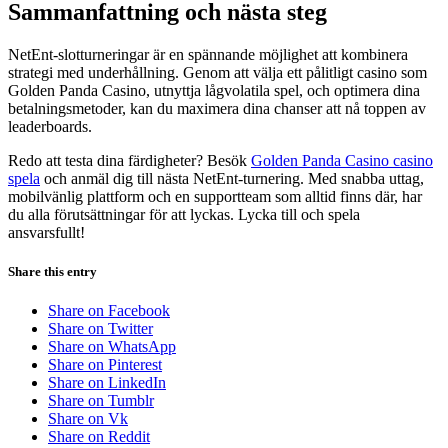
Sammanfattning och nästa steg
NetEnt‑slotturneringar är en spännande möjlighet att kombinera
strategi med underhållning. Genom att välja ett pålitligt casino som
Golden Panda Casino, utnyttja lågvolatila spel, och optimera dina
betalningsmetoder, kan du maximera dina chanser att nå toppen av
leaderboards.
Redo att testa dina färdigheter? Besök
Golden Panda Casino casino
spela
och anmäl dig till nästa NetEnt‑turnering. Med snabba uttag,
mobilvänlig plattform och en supportteam som alltid finns där, har
du alla förutsättningar för att lyckas. Lycka till och spela
ansvarsfullt!
Share this entry
Share on Facebook
Share on Twitter
Share on WhatsApp
Share on Pinterest
Share on LinkedIn
Share on Tumblr
Share on Vk
Share on Reddit