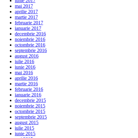
iunie 2017
mai 2017
aprilie 2017
martie 2017
februarie 2017
ianuarie 2017
decembrie 2016
noiembrie 2016
octombrie 2016
septembrie 2016
august 2016
iulie 2016
iunie 2016
mai 2016
aprilie 2016
martie 2016
februarie 2016
ianuarie 2016
decembrie 2015
noiembrie 2015
octombrie 2015
septembrie 2015
august 2015
iulie 2015
iunie 2015