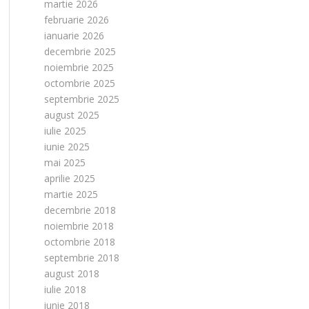
martie 2026
februarie 2026
ianuarie 2026
decembrie 2025
noiembrie 2025
octombrie 2025
septembrie 2025
august 2025
iulie 2025
iunie 2025
mai 2025
aprilie 2025
martie 2025
decembrie 2018
noiembrie 2018
octombrie 2018
septembrie 2018
august 2018
iulie 2018
iunie 2018