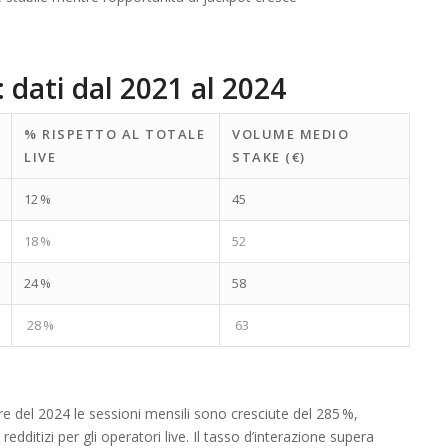
: dati dal 2021 al 2024
% RISPETTO AL TOTALE
VOLUME MEDIO
LIVE
STAKE (€)
12 %
45
18 %
52
24 %
58
28 %
63
re del 2024 le sessioni mensili sono cresciute del 285 %,
edditizi per gli operatori live. Il tasso d’interazione supera