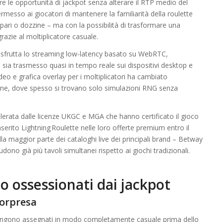
re le opportunità di jackpot senza alterare il RTP medio del
messo ai giocatori di mantenere la familiarità della roulette
spari o dozzine – ma con la possibilità di trasformare una
razie al moltiplicatore casuale.
te sfrutta lo streaming low‑latency basato su WebRTC,
sia trasmesso quasi in tempo reale sui dispositivi desktop e
deo e grafica overlay per i moltiplicatori ha cambiato
online, dove spesso si trovano solo simulazioni RNG senza
lerata dalle licenze UKGC e MGA che hanno certificato il gioco
erito Lightning Roulette nelle loro offerte premium entro il
la maggior parte dei cataloghi live dei principali brand – Betway
ono già più tavoli simultanei rispetto ai giochi tradizionali.
no ossessionati dai jackpot
sorpresa
 vengono assegnati in modo completamente casuale prima dello