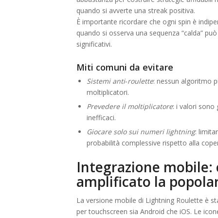
quando si avverte una streak positiva.
È importante ricordare che ogni spin è indi
quando si osserva una sequenza “calda” può mi
significativi.
Miti comuni da evitare
Sistemi anti‑roulette
: nessun algoritmo pu
moltiplicatori.
Prevedere il moltiplicatore
: i valori sono
inefficaci.
Giocare solo sui numeri lightning
: limit
probabilità complessive rispetto alla coper
Integrazione mobile:
amplificato la popola
La versione mobile di Lightning Roulette è sta
per touchscreen sia Android che iOS. Le icon