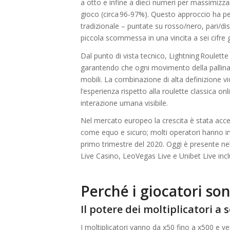
a otto e infine a dieci numeri per massimizza
gioco (circa 96‑97%). Questo approccio ha per
tradizionale – puntate su rosso/nero, pari/di
piccola scommessa in una vincita a sei cifre g
Dal punto di vista tecnico, Lightning Roulet
garantendo che ogni movimento della pallina 
mobili. La combinazione di alta definizione vi
l’esperienza rispetto alla roulette classica 
interazione umana visibile.
Nel mercato europeo la crescita è stata acce
come equo e sicuro; molti operatori hanno ins
primo trimestre del 2020. Oggi è presente nel
Live Casino, LeoVegas Live e Unibet Live includ
Perché i giocatori so
Il potere dei moltiplicatori a 
I moltiplicatori vanno da x50 fino a x500 e