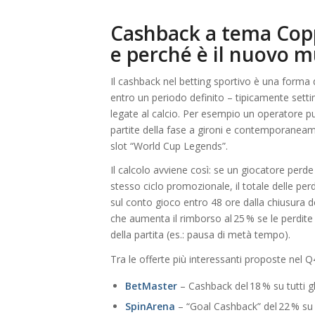
Cashback a tema Cop
e perché è il nuovo m
Il cashback nel betting sportivo è una forma 
entro un periodo definito – tipicamente sett
legate al calcio. Per esempio un operatore p
partite della fase a gironi e contemporaneamen
slot “World Cup Legends”.
Il calcolo avviene così: se un giocatore perd
stesso ciclo promozionale, il totale delle per
sul conto gioco entro 48 ore dalla chiusura d
che aumenta il rimborso al 25 % se le perdit
della partita (es.: pausa di metà tempo).
Tra le offerte più interessanti proposte nel 
BetMaster
– Cashback del 18 % su tutti gl
SpinArena
– “Goal Cashback” del 22 % su t