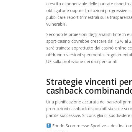
crescita esponenziale delle puntate rispetto 
obbligatorie oppure limitazioni progressive su
pubblicare report trimestrali sulla trasparenza
vulnerabili .
Secondo le proiezioni degli analisti fintech e
sport‑casino dovrebbe crescere dal 12 % al 
sarà trainata soprattutto dai casinò online ce
offriranno versioni sperimentali regolament
UE sulla protezione dei dati personali.
Strategie vincenti per
cashback combinando
Una pianificazione accurata del bankroll prim
promozioni cash­back disponibili sia sulle sc
partite successive. Si consiglia di suddividere il
Fondo Scommesse Sportive – destinato esclu