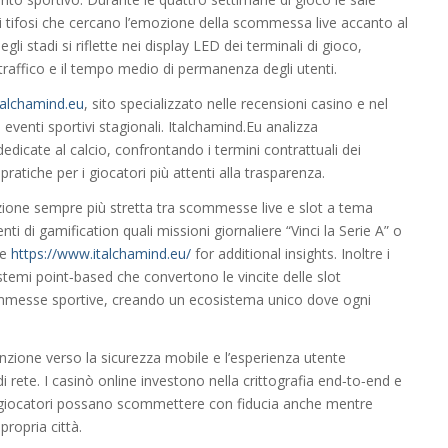
 di tifosi che cercano l’emozione della scommessa live accanto al
gli stadi si riflette nei display LED dei terminali di gioco,
traffico e il tempo medio di permanenza degli utenti.
talchamind.eu
, sito specializzato nelle recensioni casino e nel
i eventi sportivi stagionali. Italchamind.Eu analizza
icate al calcio, confrontando i termini contrattuali dei
ratiche per i giocatori più attenti alla trasparenza.
zione sempre più stretta tra scommesse live e slot a tema
nti di gamification quali missioni giornaliere “Vinci la Serie A” o
re
https://www.italchamind.eu/
for additional insights. Inoltre i
emi point‑based che convertono le vincite delle slot
scommesse sportive, creando un ecosistema unico dove ogni
nzione verso la sicurezza mobile e l’esperienza utente
 rete. I casinò online investono nella crittografia end‑to‑end e
 i giocatori possano scommettere con fiducia anche mentre
propria città.