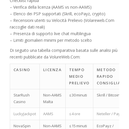
Checklist rapida
– Verifica della licenza (AAMS vs non‑AAMS)
– Elenco dei PSP supportati (Skrill, ecoPayz, crypto)
– Recensioni utenti su Velocità Prelievo (Volareweb.Com
raccoglie dati reali)
– Presenza di supporto live chat multilingua
– Limiti giornalieri minimi per metodo scelto
Di seguito una tabella comparativa basata sulle analisi più
recenti pubblicate da VolureWeb.Com:
CASINO
LICENZA
TEMPO
METODO
MEDIO
RAPIDO
PRELIEVO
CONSIGLIATO
StarRush
Non‑AAMS
≤ 30 minuti
Skrill / Bitcoin
Casino
Malta
LuckyJackpot
AAMS
≤ 4 ore
Neteller / PayPal
NovaSpin
Non‑AAMS
≤ 15 minuti
EcoPayz /