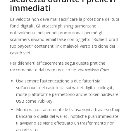
immediati
La velocità non deve mai sacrificare la protezione dei tuoi
fondi digitali . Gli attacchi phishing aumentano
notevolmente nei periodi promozionali perché gli
scammers inviano email false con oggetto “Richiedi ora il
tuo payout!” contenenti link malevoli verso siti clone dei
casinò veri .
Per difenderti efficacemente segui queste pratiche
raccomandate dal team tecnico de
VolureWeb.Com
:
Usa sempre l’autenticazione a due fattori sia
sull’account del casinò sia sui wallet digitali collegati;
molte piattaforme permettono anche token hardware
USB come YubiKey .
Monitora costantemente le transazioni attraverso l’app
bancaria o quella del wallet ; notifiche push immediate
ti avvisano se viene effettuato un trasferimento non
autorizzato .