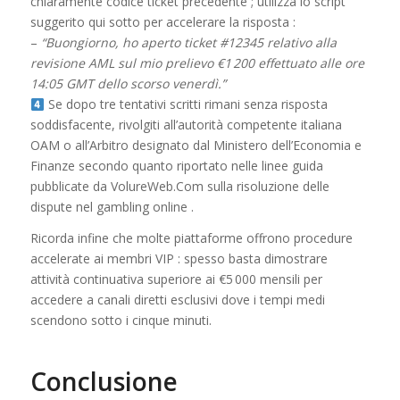
chiaramente codice ticket precedente ; utilizza lo script
suggerito qui sotto per accelerare la risposta :
–
“Buongiorno, ho aperto ticket #12345 relativo alla
revisione AML sul mio prelievo €1 200 effettuato alle ore
14:05 GMT dello scorso venerdì.”
Se dopo tre tentativi scritti rimani senza risposta
soddisfacente, rivolgiti all’autorità competente italiana
OAM o all’Arbitro designato dal Ministero dell’Economia e
Finanze secondo quanto riportato nelle linee guida
pubblicate da VolureWeb.Com sulla risoluzione delle
dispute nel gambling online .
Ricorda infine che molte piattaforme offrono procedure
accelerate ai membri VIP : spesso basta dimostrare
attività continuativa superiore ai €5 000 mensili per
accedere a canali diretti esclusivi dove i tempi medi
scendono sotto i cinque minuti.
Conclusione