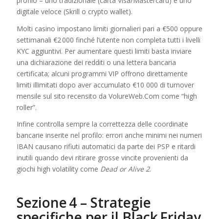
profilo – uno tradizionale (carta Visa/Mastercard) e uno
digitale veloce (Skrill o crypto wallet).
Molti casino impostano limiti giornalieri pari a €500 oppure
settimanali €2 000 finché l’utente non completa tutti i livelli
KYC aggiuntivi. Per aumentare questi limiti basta inviare
una dichiarazione dei redditi o una lettera bancaria
certificata; alcuni programmi VIP offrono direttamente
limiti illimitati dopo aver accumulato €10 000 di turnover
mensile sul sito recensito da VolureWeb.Com come “high
roller”.
Infine controlla sempre la correttezza delle coordinate
bancarie inserite nel profilo: errori anche minimi nei numeri
IBAN causano rifiuti automatici da parte dei PSP e ritardi
inutili quando devi ritirare grosse vincite provenienti da
giochi high volatility come
Dead or Alive 2
.
Sezione 4 – Strategie
specifiche per il Black Friday