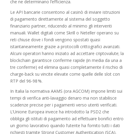
che ne determinano l’efficienza.
Le API bancarie consentono al casinò di inviare istruzioni
di pagamento direttamente al sistema del soggetto
finanziario partner, riducendo al minimo gli interventi
manuali. Wallet digitali come Skrill o Neteller operano su
reti chiuse dove i fondi vengono spostati quasi
istantaneamente grazie a protocolli crittografici avanzati.
Alcuni operatori hanno iniziato ad accettare criptovalute; la
blockchain garantisce conferme rapide (in media da una a
tre conferme) ed elimina quasi completamente il rischio di
charge‑back su vincite elevate come quelle delle slot con
RTP del 96‑98 %.
In Italia la normativa AAMS (ora AGCOM) impone limiti sui
tempi di verifica anti‑lavaggio denaro ma non stabilisce
scadenze precise per i pagamenti verso utenti verificati.
L’Unione Europea invece ha introdotto la PSD2 che
obbliga gli istituti di pagamento ad effettuare bonifici entro
un giorno lavorativo quando l’utente ha fornito tutti i dati
richiesti tramite Strong Customer Authentication (SCA).