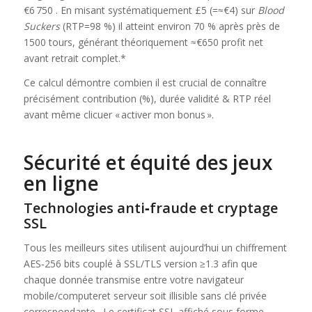
€6 750 . En misant systématiquement £5 (=≈€4) sur
Blood
Suckers
(RTP=98 %) il atteint environ 70 % après près de
1500 tours, générant théoriquement ≈€650 profit net
avant retrait complet.*
Ce calcul démontre combien il est crucial de connaître
précisément contribution (%), durée validité & RTP réel
avant même clicuer « activer mon bonus ».
Sécurité et équité des jeux
en ligne
Technologies anti‑fraude et cryptage
SSL
Tous les meilleurs sites utilisent aujourd’hui un chiffrement
AES‑256 bits couplé à SSL/TLS version ≥1​.3 afin que
chaque donnée transmise entre votre navigateur
mobile/computeret serveur soit illisible sans clé privée
correspondante . Le certificat SSL affiché sous forme