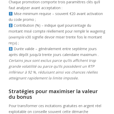
Chaque promotion comporte trois paramètres clés qu’il
faut analyser avant acceptation :
Mise minimum requise – souvent €20 avant activation
du code promo ;
Contribution (%) – indique quel pourcentage du
montant misé compte réellement pour remplir le wagering
(
exemple
x30 signifie devoir miser trente fois le montant
reçu) ;
Durée valide – généralement entre septième jours
après dépôt jusqu’à trente jours calendaire maximum .
Certains jeux sont exclus parce qu’ils affichent trop
grande volatilité ou parce qu’ils possèdent un RTP
inférieur à 92 %, réduisant ainsi vos chances réelles
atteignant rapidement la limite imposée.
Stratégies pour maximiser la valeur
du bonus
Pour transformer ces incitations gratuites en argent réel
exploitable on conseille souvent cette démarche