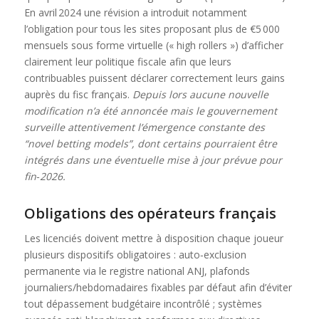
En avril 2024 une révision a introduit notamment
l’obligation pour tous les sites proposant plus de €5 000
mensuels sous forme virtuelle (« high rollers ») d’afficher
clairement leur politique fiscale afin que leurs
contribuables puissent déclarer correctement leurs gains
auprès du fisc français.
Depuis lors aucune nouvelle
modification n’a été annoncée mais le gouvernement
surveille attentivement l’émergence constante des
“novel betting models”, dont certains pourraient être
intégrés dans une éventuelle mise à jour prévue pour
fin‑2026.
Obligations des opérateurs français
Les licenciés doivent mettre à disposition chaque joueur
plusieurs dispositifs obligatoires : auto‑exclusion
permanente via le registre national ANJ, plafonds
journaliers/hebdomadaires fixables par défaut afin d’éviter
tout dépassement budgétaire incontrôlé ; systèmes