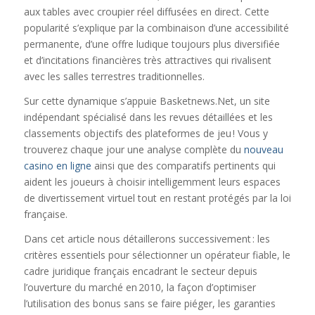
aux tables avec croupier réel diffusées en direct. Cette
popularité s’explique par la combinaison d’une accessibilité
permanente, d’une offre ludique toujours plus diversifiée
et d’incitations financières très attractives qui rivalisent
avec les salles terrestres traditionnelles.
Sur cette dynamique s’appuie Basketnews.Net, un site
indépendant spécialisé dans les revues détaillées et les
classements objectifs des plateformes de jeu ! Vous y
trouverez chaque jour une analyse complète du
nouveau
casino en ligne
ainsi que des comparatifs pertinents qui
aident les joueurs à choisir intelligemment leurs espaces
de divertissement virtuel tout en restant protégés par la loi
française.
Dans cet article nous détaillerons successivement : les
critères essentiels pour sélectionner un opérateur fiable, le
cadre juridique français encadrant le secteur depuis
l’ouverture du marché en 2010, la façon d’optimiser
l’utilisation des bonus sans se faire piéger, les garanties