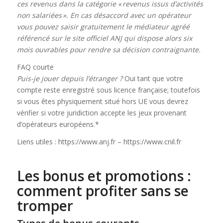
ces revenus dans la catégorie « revenus issus d’activités
non salariées ». En cas désaccord avec un opérateur
vous pouvez saisir gratuitement le médiateur agréé
référencé sur le site officiel ANJ qui dispose alors six
mois ouvrables pour rendre sa décision contraignante.
FAQ courte
Puis-je jouer depuis l’étranger ?
Oui tant que votre
compte reste enregistré sous licence française; toutefois
si vous êtes physiquement situé hors UE vous devrez
vérifier si votre juridiction accepte les jeux provenant
d’opérateurs européens.*
Liens utiles : https://www.anj.fr – https://www.cnil.fr
Les bonus et promotions :
comment profiter sans se
tromper