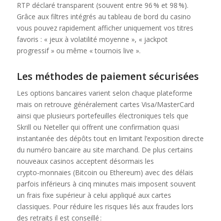
RTP déclaré transparent (souvent entre 96 % et 98 %).
Grâce aux filtres intégrés au tableau de bord du casino
vous pouvez rapidement afficher uniquement vos titres
favoris : « jeux à volatilité moyenne », « jackpot
progressif » ou même « tournois live ».
Les méthodes de paiement sécurisées
Les options bancaires varient selon chaque plateforme
mais on retrouve généralement cartes Visa/MasterCard
ainsi que plusieurs portefeuilles électroniques tels que
Skrill ou Neteller qui offrent une confirmation quasi
instantanée des dépôts tout en limitant l’exposition directe
du numéro bancaire au site marchand. De plus certains
nouveaux casinos acceptent désormais les
crypto‑monnaies (Bitcoin ou Ethereum) avec des délais
parfois inférieurs à cinq minutes mais imposent souvent
un frais fixe supérieur à celui appliqué aux cartes
classiques. Pour réduire les risques liés aux fraudes lors
des retraits il est conseillé :