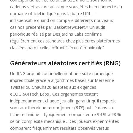
cadenas vert assure aussi que vous êtes bien connecté au
domaine officiel indiqué dans la barre URL —
indispensable quand on compare différents nouveaux
casinos présentés par Basketnews.Net.* Un audit
périodique réalisé par Desjardins Labs confirme
régulièrement ces standards chez plusieures plateformes
classées parmi celles offrant “sécurité maximale”.
Générateurs aléatoires certifiés (RNG)
Un RNG produit continuellement une suite numérique
imprédictible grâce à algorithmes basés sur Mersenne
Twister ou ChaCha20 adaptés aux exigences
eCOGRA/iTech Labs . Ces organismes testent
indépendamment chaque jeu afin garantir qu’il respecte
son taux théorique retour joueur (
RTP
) publié dans sa
fiche technique – typiquement compris entre 94 % и 98 %
selon complexité mécanique . Des joueurs expérimentés
comparent fréquemment résultats observés versus