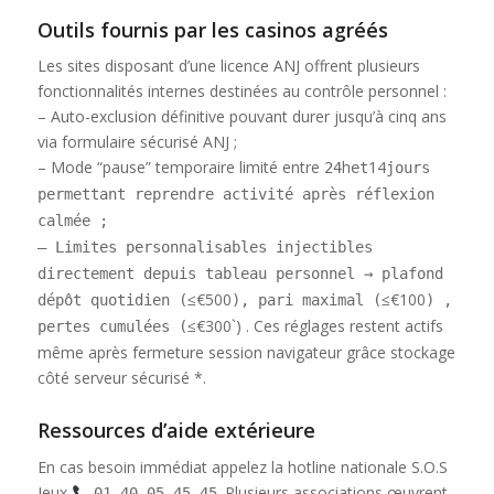
Outils fournis par les casinos agréés
Les sites disposant d’une licence ANJ offrent plusieurs
fonctionnalités internes destinées au contrôle personnel :
– Auto-exclusion définitive pouvant durer jusqu’à cinq ans
via formulaire sécurisé ANJ ;
– Mode “pause” temporaire limité entre
h
14
24
et
jours
permettant reprendre activité après réflexion
calmée ;
– Limites personnalisables injectibles
directement depuis tableau personnel → plafond
≤€500
≤€100
dépôt quotidien (
), pari maximal (
) ,
≤€300`) . Ces réglages restent actifs
pertes cumulées (
même après fermeture session navigateur grâce stockage
côté serveur sécurisé *.
Ressources d’aide extérieure
En cas besoin immédiat appelez la hotline nationale S.O.S
Jeux
. Plusieurs associations œuvrent
01 40 05 45 45