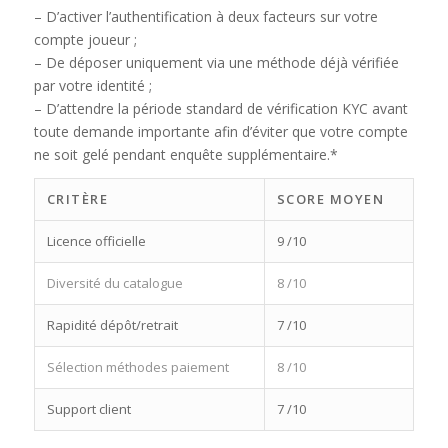
– D’activer l’authentification à deux facteurs sur votre
compte joueur ;
– De déposer uniquement via une méthode déjà vérifiée
par votre identité ;
– D’attendre la période standard de vérification KYC avant
toute demande importante afin d’éviter que votre compte
ne soit gelé pendant enquête supplémentaire.*
CRITÈRE
SCORE MOYEN
Licence officielle
9 /10
Diversité du catalogue
8 /10
Rapidité dépôt/retrait
7 /10
Sélection méthodes paiement
8 /10
Support client
7 /10