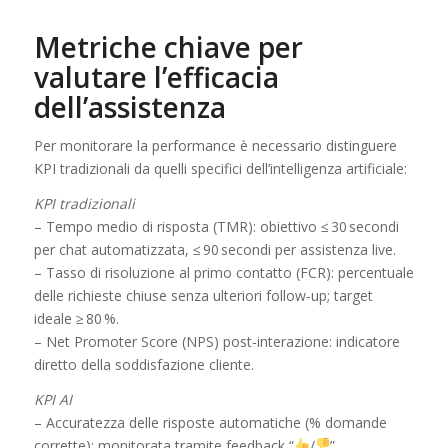
Metriche chiave per
valutare l’efficacia
dell’assistenza
Per monitorare la performance è necessario distinguere
KPI tradizionali da quelli specifici dell’intelligenza artificiale:
KPI tradizionali
– Tempo medio di risposta (TMR): obiettivo ≤ 30 secondi
per chat automatizzata, ≤ 90 secondi per assistenza live.
– Tasso di risoluzione al primo contatto (FCR): percentuale
delle richieste chiuse senza ulteriori follow‑up; target
ideale ≥ 80 %.
– Net Promoter Score (NPS) post‑interazione: indicatore
diretto della soddisfazione cliente.
KPI AI
– Accuratezza delle risposte automatiche (% domande
corrette): monitorata tramite feedback “
/
”.