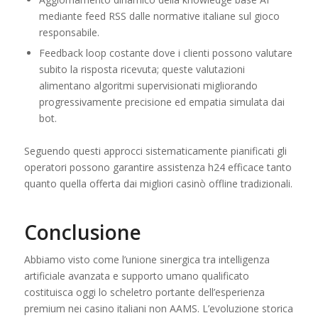
mediante feed RSS dalle normative italiane sul gioco
responsabile.
Feedback loop costante dove i clienti possono valutare
subito la risposta ricevuta; queste valutazioni
alimentano algoritmi supervisionati migliorando
progressivamente precisione ed empatia simulata dai
bot.
Seguendo questi approcci sistematicamente pianificati gli
operatori possono garantire assistenza h24 efficace tanto
quanto quella offerta dai migliori casinò offline tradizionali.
Conclusione
Abbiamo visto come l’unione sinergica tra intelligenza
artificiale avanzata e supporto umano qualificato
costituisca oggi lo scheletro portante dell’esperienza
premium nei casino italiani non AAMS. L’evoluzione storica