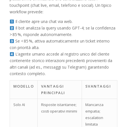
touchpoint (chat live, email, telefono e social). Un tipico
workflow prevede:
Il cliente apre una chat via web.
Il bot analizza la query usando GPT‑4; se la confidenza
> 85 %, risponde autonomamente.
Se < 85 %, attiva automaticamente un ticket interno
con priorità alta.
L’agente umano accede al registro unico del cliente
contenente storico interazioni precedenti provenienti da
altri canali (ad es., messaggi su Telegram) garantendo
contesto completo.
MODELLO
VANTAGGI
SVANTAGGI
PRINCIPALI
Solo AI
Risposte istantanee;
Mancanza
costi operativi minimi
empatia;
escalation
limitata