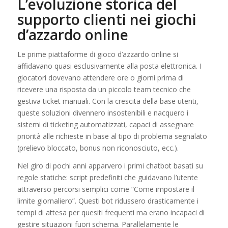
L’evoluzione storica del
supporto clienti nei giochi
d’azzardo online
Le prime piattaforme di gioco d’azzardo online si
affidavano quasi esclusivamente alla posta elettronica. I
giocatori dovevano attendere ore o giorni prima di
ricevere una risposta da un piccolo team tecnico che
gestiva ticket manuali. Con la crescita della base utenti,
queste soluzioni divennero insostenibili e nacquero i
sistemi di ticketing automatizzati, capaci di assegnare
priorità alle richieste in base al tipo di problema segnalato
(prelievo bloccato, bonus non riconosciuto, ecc.).
Nel giro di pochi anni apparvero i primi chatbot basati su
regole statiche: script predefiniti che guidavano l’utente
attraverso percorsi semplici come “Come impostare il
limite giornaliero”. Questi bot ridussero drasticamente i
tempi di attesa per quesiti frequenti ma erano incapaci di
gestire situazioni fuori schema. Parallelamente le