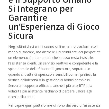
Si Integrano per
Garantire
un’Esperienza di Gioco
Sicura
Negli ultimi dieci anni i casinò online hanno trasformato il
modo di giocare, ma dietro le luci scintillanti dei jackpot c’è
un elemento fondamentale che spesso resta invisibile:
l’assistenza clienti. Un servizio reattivo e competente è la
spina dorsale della fiducia del giocatore, soprattutto
quando si tratta di operazioni sensibili come i prelievi, la
verifica dell’identità o la gestione di bonus complessi.
Senza un supporto efficace, anche il più alto RTP o la
volatilità più allettante rischiano di perdere valore agli
occhi dell’utente.
Per capire quali piattaforme offrono davvero un’assistenza