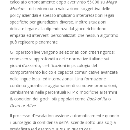
calcolato erroneamente dopo aver vinto €5 000 su
Mega
Moolah
– richiedono una valutazione soggettiva delle
policy aziendali e spesso implicano interpretazioni legali
specifiche per giurisdizioni diverse. Inoltre situazioni
delicate legate alla dipendenza dal gioco richiedono
empatia ed interventi personalizzati che nessun algoritmo
può replicare pienamente.
Gli operatori live vengono selezionati con criteri rigorosi:
conoscenza approfondita delle normative italiane sui
giochi d’azzardo, certificazioni in psicologia del
comportamento ludico e capacità comunicative avanzate
nelle lingue locali ed internazionali. Una formazione
continua garantisce aggiornamenti su nuove promozioni,
cambiamenti nelle percentuali RTP o modifiche ai termini
& condition dei giochi più popolari come
Book of Ra
o
Dead or Alive
.
Il processo d’escalation avviene automaticamente quando
il punteggio di confidenza dell’AI scende sotto una soglia
predefinita (ad esempio 70 %). In questi casi: