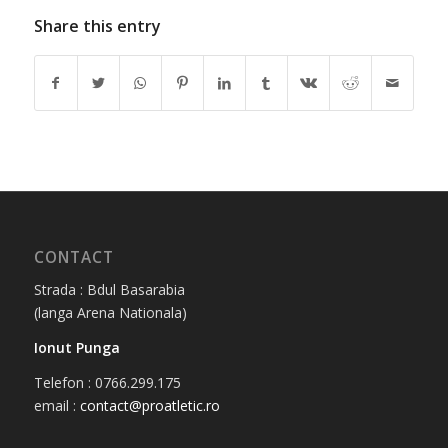
Share this entry
CONTACT
Strada : Bdul Basarabia
(langa Arena Nationala)
Ionut Punga
Telefon : 0766.299.175
email :
contact@proatletic.ro