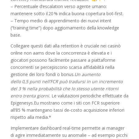
– Percentuale d’escalation verso agente umano:
mantenere sotto il 20 % indica buona copertura bot‑first.
– Tempo medio di apprendimento dei nuovi intent
(“training time”) dopo aggiornamento della knowledge
base.
Collegare questi dati alla retention è cruciale nei casinò
online non aams dove la concorrenza è elevata e i
giocatori possono facilmente passare a piattaforme
concorrenti se percepiscono scarsa affidabilità nella
gestione dei loro fondi o bonus.
Un aumento
dello 0,5 punti nell’FCR può tradursi in un incremento
del 3 % nella probabilità che lo stesso utente ritorni
entro trenta giorni.
Le valutazioni periodiche effettuate da
Epigenesys.Eu mostrano come i siti con FCR superiore
all’85 % mantengano tassi de‑costo acquisizione inferiori
rispetto alla media.*
Implementare dashboard real‑time permette ai manager
di agire immediatamente su anomalie – ad esempio picchi