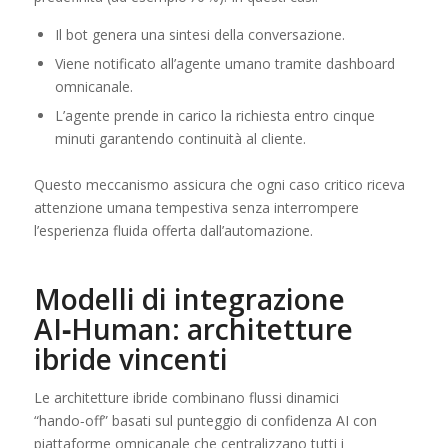
Il bot genera una sintesi della conversazione.
Viene notificato all’agente umano tramite dashboard
omnicanale.
L’agente prende in carico la richiesta entro cinque
minuti garantendo continuità al cliente.
Questo meccanismo assicura che ogni caso critico riceva
attenzione umana tempestiva senza interrompere
l’esperienza fluida offerta dall’automazione.
Modelli di integrazione
AI‑Human: architetture
ibride vincenti
Le architetture ibride combinano flussi dinamici
“hando‑off” basati sul punteggio di confidenza AI con
piattaforme omnicanale che centralizzano tutti i