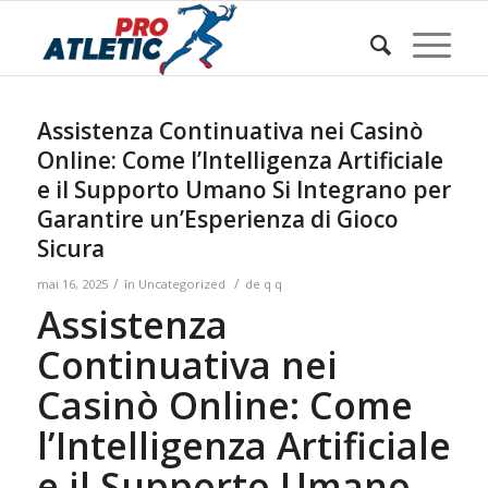
Sunteți aici:
Acasa
/
w Blog
/
Uncategorized
/
Assistenza Continuativa nei Casinò Online: Come
l’Intelligenza Artificiale e ...
Assistenza Continuativa nei Casinò
Online: Come l’Intelligenza Artificiale
e il Supporto Umano Si Integrano per
Garantire un’Esperienza di Gioco
Sicura
/
/
mai 16, 2025
în
Uncategorized
de
q q
Assistenza
Continuativa nei
Casinò Online: Come
l’Intelligenza Artificiale
e il Supporto Umano