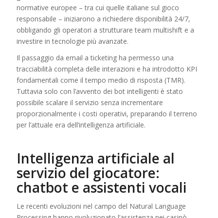
normative europee – tra cui quelle italiane sul gioco
responsabile – iniziarono a richiedere disponibilità 24/7,
obbligando gli operatori a strutturare team multishift e a
investire in tecnologie più avanzate.
Il passaggio da email a ticketing ha permesso una
tracciabilità completa delle interazioni e ha introdotto KPI
fondamentali come il tempo medio di risposta (TMR).
Tuttavia solo con l’avvento dei bot intelligenti è stato
possibile scalare il servizio senza incrementare
proporzionalmente i costi operativi, preparando il terreno
per l’attuale era dell’intelligenza artificiale.
Intelligenza artificiale al
servizio del giocatore:
chatbot e assistenti vocali
Le recenti evoluzioni nel campo del Natural Language
Processing hanno rivoluzionato l’assistenza nei casinò