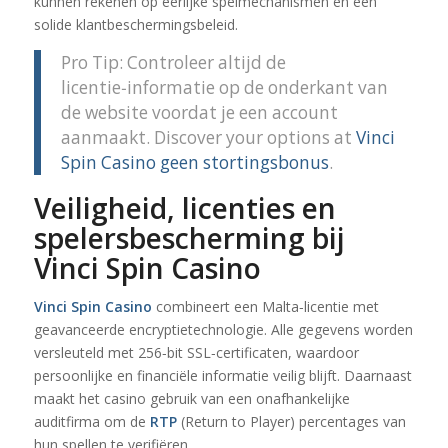
kunnen rekenen op eerlijke spelmechanismen en een
solide klantbeschermingsbeleid.
Pro Tip: Controleer altijd de
licentie‑informatie op de onderkant van
de website voordat je een account
aanmaakt. Discover your options at
Vinci
Spin Casino geen stortingsbonus
.
Veiligheid, licenties en
spelersbescherming bij
Vinci Spin Casino
Vinci Spin Casino
combineert een Malta‑licentie met
geavanceerde encryptietechnologie. Alle gegevens worden
versleuteld met 256‑bit SSL‑certificaten, waardoor
persoonlijke en financiële informatie veilig blijft. Daarnaast
maakt het casino gebruik van een onafhankelijke
auditfirma om de
RTP
(Return to Player) percentages van
hun spellen te verifiëren.