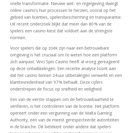
snelle transformatie. Nieuwe wet‑ en regelgeving dwingt
online casino’s hun processen te herzien, vooral op het
gebied van licenties, spelersbescherming en transparantie.
Uit recent onderzoek blijkt dat meer dan 80 % van de
spelers een casino kiest dat voldoet aan de strengste
normen.
Voor spelers die op zoek zijn naar een betrouwbare
omgeving is het cruciaal om te weten hoe een platform
zich aanpast. Vinci Spin Casino heeft al vroeg gereageerd
op deze ontwikkelingen. Een recente analyse toont aan
dat het casino binnen 24 uur uitbetalingen verwerkt en een
klanttevredenheid van 97 % behaalt. Deze cijfers
onderstrepen de focus op snelheid en veiligheid.
Een van de eerste stappen om de betrouwbaarheid te
verifiëren, is het controleren van de licentie. Het platform
opereert onder een vergunning van de Malta Gaming
Authority, een van de meest gerespecteerde autoriteiten
in de branche. Dit betekent onder andere dat spelers