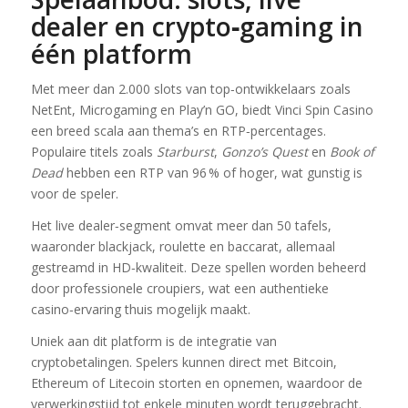
dealer en crypto‑gaming in
één platform
Met meer dan 2.000 slots van top‑ontwikkelaars zoals
NetEnt, Microgaming en Play’n GO, biedt Vinci Spin Casino
een breed scala aan thema’s en RTP‑percentages.
Populaire titels zoals
Starburst
,
Gonzo’s Quest
en
Book of
Dead
hebben een RTP van 96 % of hoger, wat gunstig is
voor de speler.
Het live dealer‑segment omvat meer dan 50 tafels,
waaronder blackjack, roulette en baccarat, allemaal
gestreamd in HD‑kwaliteit. Deze spellen worden beheerd
door professionele croupiers, wat een authentieke
casino‑ervaring thuis mogelijk maakt.
Uniek aan dit platform is de integratie van
cryptobetalingen. Spelers kunnen direct met Bitcoin,
Ethereum of Litecoin storten en opnemen, waardoor de
verwerkingstijd tot enkele minuten wordt teruggebracht.