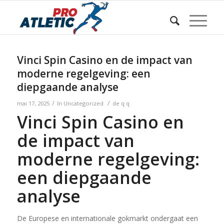
Sunteți aici:
Acasa
/
w Blog
/
Uncategorized
/
Vinci Spin Casino en de impact van moderne regelgeving:
een diepgaande...
Vinci Spin Casino en de impact van
moderne regelgeving: een
diepgaande analyse
/
/
mai 17, 2025
în
Uncategorized
de
q q
Vinci Spin Casino en
de impact van
moderne regelgeving:
een diepgaande
analyse
De Europese en internationale gokmarkt ondergaat een