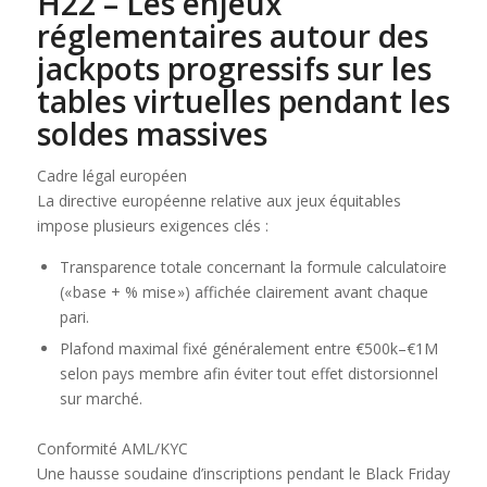
H22 – Les enjeux
réglementaires autour des
jackpots progressifs sur les
tables virtuelles pendant les
soldes massives
Cadre légal européen
La directive européenne relative aux jeux équitables
impose plusieurs exigences clés :
Transparence totale concernant la formule calculatoire
(« base + % mise ») affichée clairement avant chaque
pari.
Plafond maximal fixé généralement entre €500k–€1M
selon pays membre afin éviter tout effet distorsionnel
sur marché.
Conformité AML/KYC
Une hausse soudaine d’inscriptions pendant le Black Friday