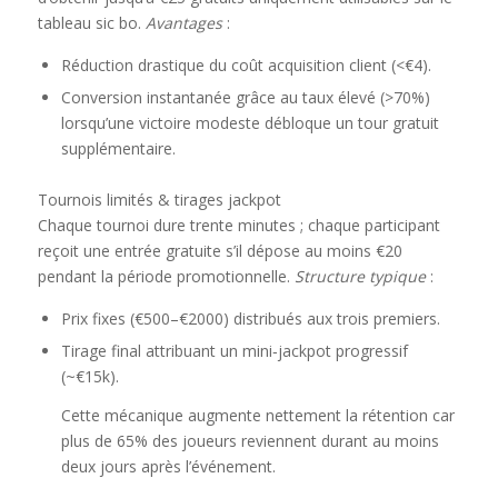
tableau sic bo.
Avantages
:
Réduction drastique du coût acquisition client (<€4).
Conversion instantanée grâce au taux élevé (>70%)
lorsqu’une victoire modeste débloque un tour gratuit
supplémentaire.
Tournois limités & tirages jackpot
Chaque tournoi dure trente minutes ; chaque participant
reçoit une entrée gratuite s’il dépose au moins €20
pendant la période promotionnelle.
Structure typique
:
Prix fixes (€500–€2000) distribués aux trois premiers.
Tirage final attribuant un mini‑jackpot progressif
(~€15k).
Cette mécanique augmente nettement la rétention car
plus de 65% des joueurs reviennent durant au moins
deux jours après l’événement.