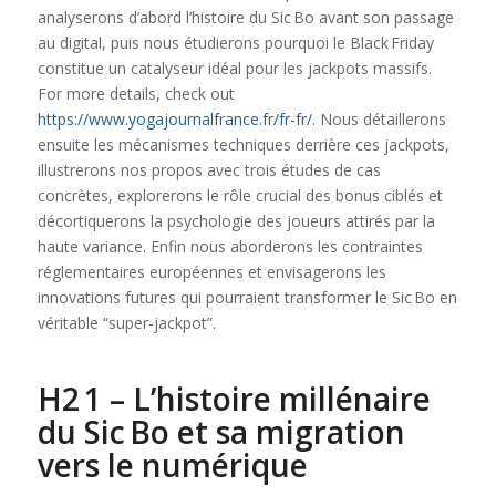
analyserons d’abord l’histoire du Sic Bo avant son passage
au digital, puis nous étudierons pourquoi le Black Friday
constitue un catalyseur idéal pour les jackpots massifs.
For more details, check out
https://www.yogajournalfrance.fr/fr-fr/
. Nous détaillerons
ensuite les mécanismes techniques derrière ces jackpots,
illustrerons nos propos avec trois études de cas
concrètes, explorerons le rôle crucial des bonus ciblés et
décortiquerons la psychologie des joueurs attirés par la
haute variance. Enfin nous aborderons les contraintes
réglementaires européennes et envisagerons les
innovations futures qui pourraient transformer le Sic Bo en
véritable “super‑jackpot”.
H2 1 – L’histoire millénaire
du Sic Bo et sa migration
vers le numérique