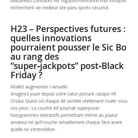
utilisateurs consultés via
Yogajournalfrance.Frpr
lorsqu’ils
recherchent «le meilleur site paris sport» sécurisé.
H23 – Perspectives futures :
quelles innovations
pourraient pousser le Sic Bo
au rang des
“super‑jackpots” post‑Black
Friday ?
Réalité augmentée / virtuelle
Imaginez jouer depuis votre salon portant casque VR
Oculus Quest où chaque dé semble réellement rouler sous
vos yeux ; La couche AR pourrait superposer
hologrammes interactifs permettant même au joueur
amateur tel qu’il touche virtuellement chaque face avant
qu’elle ne s’immobilise.​