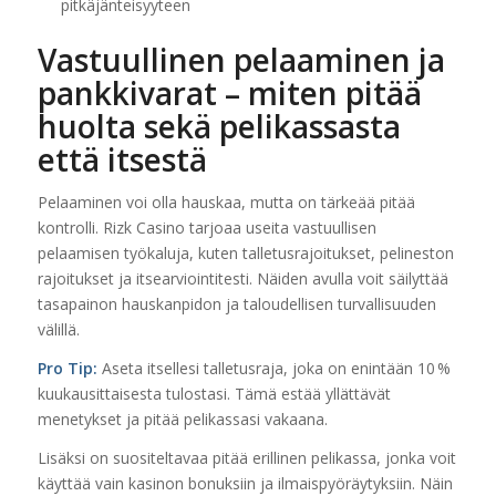
pitkäjänteisyyteen
Vastuullinen pelaaminen ja
pankkivarat – miten pitää
huolta sekä pelikassasta
että itsestä
Pelaaminen voi olla hauskaa, mutta on tärkeää pitää
kontrolli. Rizk Casino tarjoaa useita vastuullisen
pelaamisen työkaluja, kuten talletusrajoitukset, pelineston
rajoitukset ja itsearviointitesti. Näiden avulla voit säilyttää
tasapainon hauskanpidon ja taloudellisen turvallisuuden
välillä.
Pro Tip:
Aseta itsellesi talletusraja, joka on enintään 10 %
kuukausittaisesta tulostasi. Tämä estää yllättävät
menetykset ja pitää pelikassasi vakaana.
Lisäksi on suositeltavaa pitää erillinen pelikassa, jonka voit
käyttää vain kasinon bonuksiin ja ilmaispyöräytyksiin. Näin