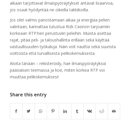
aikaan tarjottavat ilmaispyöräytykset antavat lisäarvoa,
jos osaat hyödyntää ne oikeilla taktiikoilla.
Jos olet valmis panostamaan aikaa ja energiaa pelien
valintaan, kannattaa tutustua Rizk Casinon tarjoamiin
korkeaan RTP:hen perustuviin peleihin. Muista asettaa
rajat, pitää peli- ja taloushallinta erillään sekä käyttää
vastuullisuuden työkaluja. Näin voit nauttia sekä suurista
voittoista että turvallisesta pelikokemuksesta.
Aloita tänään – rekisteröidy, hae ilmaispyöräytyksiä
pääsiäisen teemassa ja koe, miten korkea RTP voi
muuttaa pelikokemuksesi!
Share this entry