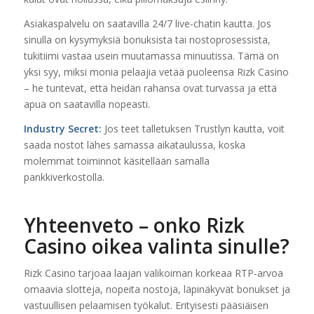
Asiakaspalvelu on saatavilla 24/7 live‑chatin kautta. Jos
sinulla on kysymyksiä bonuksista tai nostoprosessista,
tukitiimi vastaa usein muutamassa minuutissa. Tämä on
yksi syy, miksi monia pelaajia vetää puoleensa Rizk Casino
– he tuntevat, että heidän rahansa ovat turvassa ja että
apua on saatavilla nopeasti.
Industry Secret:
Jos teet talletuksen Trustlyn kautta, voit
saada nostot lähes samassa aikataulussa, koska
molemmat toiminnot käsitellään samalla
pankkiverkostolla.
Yhteenveto – onko Rizk
Casino oikea valinta sinulle?
Rizk Casino tarjoaa laajan valikoiman korkeaa RTP‑arvoa
omaavia slotteja, nopeita nostoja, läpinäkyvät bonukset ja
vastuullisen pelaamisen työkalut. Erityisesti pääsiäisen