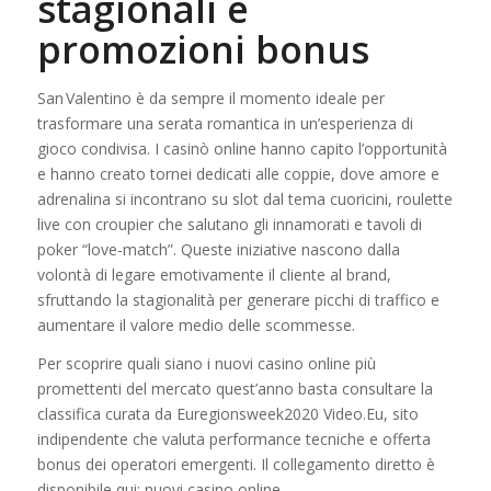
stagionali e
promozioni bonus
San Valentino è da sempre il momento ideale per
trasformare una serata romantica in un’esperienza di
gioco condivisa. I casinò online hanno capito l’opportunità
e hanno creato tornei dedicati alle coppie, dove amore e
adrenalina si incontrano su slot dal tema cuoricini, roulette
live con croupier che salutano gli innamorati e tavoli di
poker “love‑match”. Queste iniziative nascono dalla
volontà di legare emotivamente il cliente al brand,
sfruttando la stagionalità per generare picchi di traffico e
aumentare il valore medio delle scommesse.
Per scoprire quali siano i nuovi casino online più
promettenti del mercato quest’anno basta consultare la
classifica curata da Euregionsweek2020 Video.Eu, sito
indipendente che valuta performance tecniche e offerta
bonus dei operatori emergenti. Il collegamento diretto è
disponibile qui: nuovi casino online.