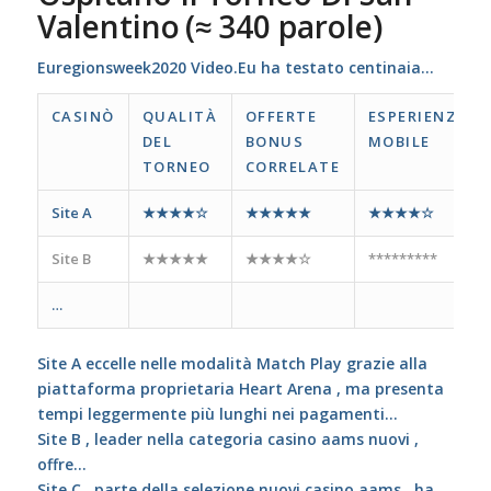
Valentino (≈ 340 parole)
Euregionsweek2020 Video.Eu ha testato centinaia…
CASINÒ
QUALITÀ
OFFERTE
ESPERIENZA
DEL
BONUS
MOBILE
TORNEO
CORRELATE
Site A
★★★★☆
★★★★★
★★★★☆
Site B
★★★★★
★★★★☆
*********
…
Site A eccelle nelle modalità Match Play grazie alla
piattaforma proprietaria Heart Arena , ma presenta
tempi leggermente più lunghi nei pagamenti…
Site B , leader nella categoria casino aams nuovi ,
offre…
Site C , parte della selezione nuovi casino ааms , ha