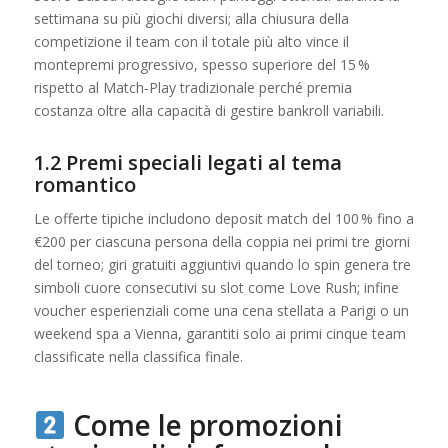
settimana su più giochi diversi; alla chiusura della
competizione il team con il totale più alto vince il
montepremi progressivo, spesso superiore del 15 %
rispetto al Match‑Play tradizionale perché premia
costanza oltre alla capacità di gestire bankroll variabili.
1.2 Premi speciali legati al tema
romantico
Le offerte tipiche includono deposit match del 100 % fino a
€200 per ciascuna persona della coppia nei primi tre giorni
del torneo; giri gratuiti aggiuntivi quando lo spin genera tre
simboli cuore consecutivi su slot come Love Rush; infine
voucher esperienziali come una cena stellata a Parigi o un
weekend spa a Vienna, garantiti solo ai primi cinque team
classificate nella classifica finale.
Come le promozioni