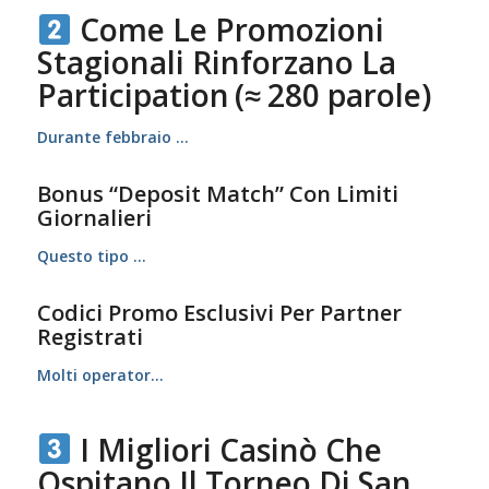
Come Le Promozioni
Stagionali Rinforzano La
Participation (≈ 280 parole)
Durante febbraio …
Bonus “Deposit Match” Con Limiti
Giornalieri
Questo tipo …
Codici Promo Esclusivi Per Partner
Registrati
Molti operator…
I Migliori Casinò Che
Ospitano Il Torneo Di San