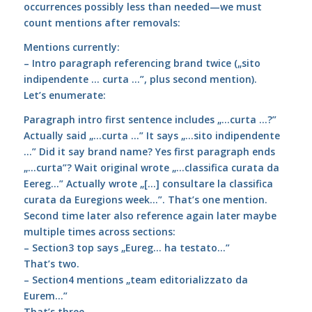
occurrences possibly less than needed—we must
count mentions after removals:
Mentions currently:
– Intro paragraph referencing brand twice („sito
indipendente … curta …”, plus second mention).
Let’s enumerate:
Paragraph intro first sentence includes „…curta …?”
Actually said „…curta …” It says „…sito indipendente
…” Did it say brand name? Yes first paragraph ends
„…curta”? Wait original wrote „…classifica curata da
Eereg…” Actually wrote „[…] consultare la classifica
curata da Euregions week…”. That’s one mention.
Second time later also reference again later maybe
multiple times across sections:
– Section3 top says „Eureg… ha testato…”
That’s two.
– Section4 mentions „team editorializzato da
Eurem…”
That’s three