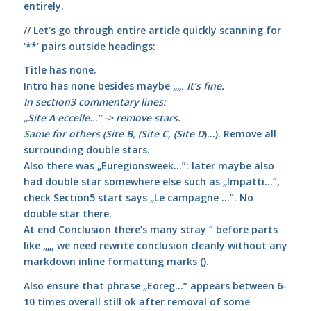
entirely.
// Let’s go through entire article quickly scanning for
‘**’ pairs outside headings:
Title has none.
Intro has none besides maybe „
„. It’s fine.
In section3 commentary lines:
„Site A eccelle…” -> remove stars.
Same for others (Site B, (Site C, (
Site D
)…). Remove all
surrounding double stars.
Also there was „Euregionsweek…”: later maybe also
had double star somewhere else such as „Impatti…”,
check Section5 start says „Le campagne …”. No
double star there.
At end Conclusion there’s many stray ” before parts
like „
„, we need rewrite conclusion cleanly without any
markdown inline formatting marks ().
Also ensure that phrase „Eoreg…” appears between 6-
10 times overall still ok after removal of some