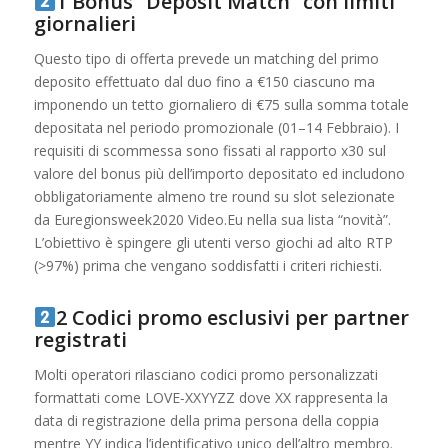
1 Bonus “Deposit Match” con limiti
giornalieri
Questo tipo di offerta prevede un matching del primo
deposito effettuato dal duo fino a €150 ciascuno ma
imponendo un tetto giornaliero di €75 sulla somma totale
depositata nel periodo promozionale (01–14 Febbraio). I
requisiti di scommessa sono fissati al rapporto x30 sul
valore del bonus più dell’importo depositato ed includono
obbligatoriamente almeno tre round su slot selezionate
da Euregionsweek2020 Video.Eu nella sua lista “novità”.
L’obiettivo è spingere gli utenti verso giochi ad alto RTP
(>97%) prima che vengano soddisfatti i criteri richiesti.
2 Codici promo esclusivi per partner
registrati
Molti operatori rilasciano codici promo personalizzati
formattati come LOVE‑XXYYZZ dove XX rappresenta la
data di registrazione della prima persona della coppia
mentre YY indica l’identificativo unico dell’altro membro.​