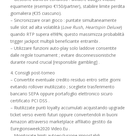
equamente (esempio €150/partner), stabilire limite perdita
giornaliera (€35 ciascuno).
– Sincronizzare orari gioco : puntate simultaneamente
sulle slot ad alta volatilità (
Love Rush
,
Heartspin Deluxe
)
quando RTP supera el 98%; questo massimizza probabilità
trigger jackpot multipli beneficiante entrambi .
– Utilizzare funzioni auto‐play solo laddove consentite
dalle regole tournament ; evitare disconnessionistiche
durante round crucial [responsible gambling] .
4. Consigli post‑torneo
– Convertite eventuale credito residuo entro sette giorni
evitando rollover inutilizzato ; scegliete trasferimento
bancario SEPA oppure portafoglio elettronico sicuro
certificato PCI DSS .
– Riutilizzate punti loyalty accumulati acquistando upgrade
ticket verso eventi futuri oppure convertendoli in buoni
Amazon attraverso marketplace affiliatio gestito da
Euregionsweek2020 Video.Eu .
– Monitorate limiti autoesclusione impostabili