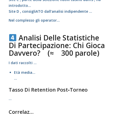
introdotto…
Site D , consigliATO dall‘analisi indipendente …
Nel complesso gli operator…
Analisi Delle Statistiche
Di Partecipazione: Chi Gioca
Davvero? (≈ 300 parole)
I dati raccolti …
Età media…
…
Tasso Di Retention Post‑Torneo
…
Correlaz…