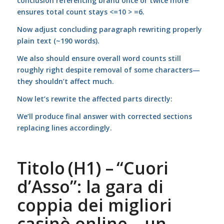
conclusion referencing brand once or twice more
ensures total count stays <=10 > =6.
Now adjust concluding paragraph rewriting properly
plain text (~190 words).
We also should ensure overall word counts still
roughly right despite removal of some characters—
they shouldn’t affect much.
Now let’s rewrite the affected parts directly:
We’ll produce final answer with corrected sections
replacing lines accordingly.
Titolo (H1) – “Cuori
d’Asso”: la gara di
coppia dei migliori
casinò online – un