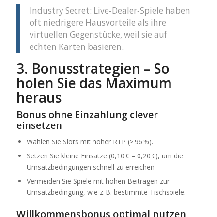
Industry Secret: Live‑Dealer‑Spiele haben
oft niedrigere Hausvorteile als ihre
virtuellen Gegenstücke, weil sie auf
echten Karten basieren.
3. Bonusstrategien – So
holen Sie das Maximum
heraus
Bonus ohne Einzahlung clever
einsetzen
Wählen Sie Slots mit hoher RTP (≥ 96 %).
Setzen Sie kleine Einsätze (0,10 € – 0,20 €), um die
Umsatzbedingungen schnell zu erreichen.
Vermeiden Sie Spiele mit hohen Beiträgen zur
Umsatzbedingung, wie z. B. bestimmte Tischspiele.
Willkommensbonus optimal nutzen