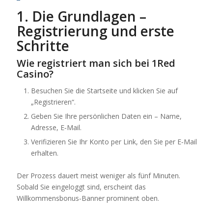
1. Die Grundlagen –
Registrierung und erste
Schritte
Wie registriert man sich bei 1Red
Casino?
Besuchen Sie die Startseite und klicken Sie auf
„Registrieren“.
Geben Sie Ihre persönlichen Daten ein – Name,
Adresse, E‑Mail.
Verifizieren Sie Ihr Konto per Link, den Sie per E‑Mail
erhalten.
Der Prozess dauert meist weniger als fünf Minuten.
Sobald Sie eingeloggt sind, erscheint das
Willkommensbonus‑Banner prominent oben.