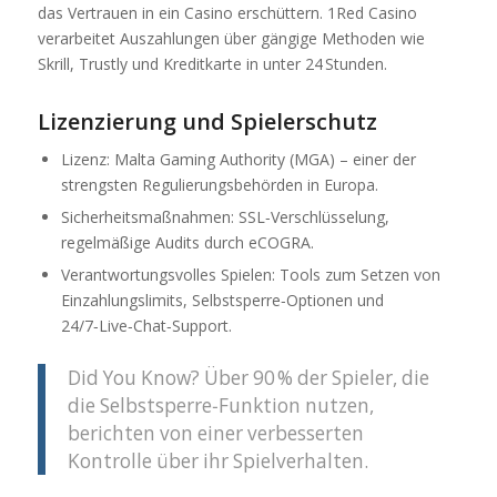
das Vertrauen in ein Casino erschüttern. 1Red Casino
verarbeitet Auszahlungen über gängige Methoden wie
Skrill, Trustly und Kreditkarte in unter 24 Stunden.
Lizenzierung und Spielerschutz
Lizenz: Malta Gaming Authority (MGA) – einer der
strengsten Regulierungsbehörden in Europa.
Sicherheitsmaßnahmen: SSL‑Verschlüsselung,
regelmäßige Audits durch eCOGRA.
Verantwortungsvolles Spielen: Tools zum Setzen von
Einzahlungslimits, Selbstsperre‑Optionen und
24/7‑Live‑Chat‑Support.
Did You Know? Über 90 % der Spieler, die
die Selbstsperre‑Funktion nutzen,
berichten von einer verbesserten
Kontrolle über ihr Spielverhalten.