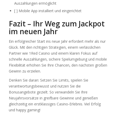
Auszahlungen ermöglicht
[ ] Mobile App installiert und eingerichtet
Fazit – Ihr Weg zum Jackpot
im neuen Jahr
Ein erfolgreicher Start ins neue Jahr erfordert mehr als nur
Glück. Mit den richtigen Strategien, einem verlässlichen
Partner wie 1Red Casino und einem klaren Fokus auf
schnelle Auszahlungen, sichere Spielumgebung und mobile
Flexibilität erhöhen Sie Ihre Chancen, den nächsten großen
Gewinn zu erzielen.
Denken Sie daran: Setzen Sie Limits, spielen Sie
verantwortungsbewusst und nutzen Sie die
Bonusangebote gezielt. So verwandeln Sie Ihre
Neujahrsvorsätze in greifbare Gewinne und genießen
gleichzeitig ein erstklassiges Casino‑Erlebnis. Viel Erfolg
und happy gaming!