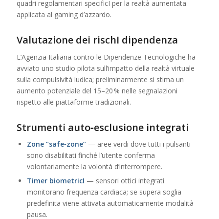
quadri regolamentari specific​I per la realtà aumentata
applicata al gaming d’azzardo.
Valutazione dei risch​I dipendenza
L’Agenzia Italiana contro le Dipendenze Tecnologiche ha
avviato uno studio pilota sull’impatto della realtà virtuale
sulla compulsività ludica; preliminarmente si stima un
aumento potenziale del 15–20 % nelle segnalazioni
rispetto alle piattaforme tradizionali.
Strumenti auto‑esclusione integrati
Zone “safe‑zone”
— aree verdi dove tutti i pulsanti
sono disabilitati finché l’utente conferma
volontariamente la volontà d’interrompere.
Timer biometric​I
— sensori ottici integrati
monitorano frequenza cardiaca; se supera soglia
predefinita viene attivata automaticamente modalità
pausa.