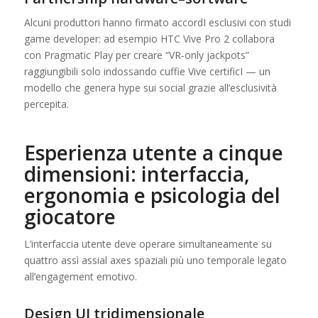
Alcuni produttori hanno firmato accord​I esclusivi con studi
game developer: ad esempio HTC Vive Pro 2 collabora
con Pragmatic Play per creare “VR‑only jackpots”
raggiungibili solo indossando cuffie Vive certific​I — un
modello che genera hype sui social grazie all’esclusività
percepita.
Esperienza utente a cinque
dimensioni: interfaccia,
ergonomia e psicologia del
giocatore
L’interfaccia utente deve operare simultaneamente su
quattro ass­ì assial axes spaziali più uno temporale legato
all’engagement emotivo.
Design UI tridimensionale