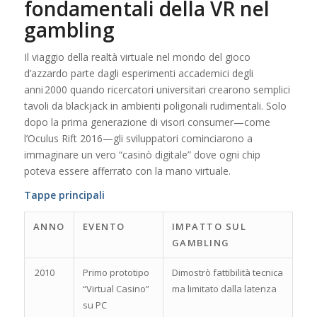
fondamentali della VR nel
gambling
Il viaggio della realtà virtuale nel mondo del gioco
d’azzardo parte dagli esperimenti accademici degli
anni 2000 quando ricercatori universitari crearono semplici
tavoli da blackjack in ambienti poligonali rudimentali. Solo
dopo la prima generazione di visori consumer—come
l’Oculus Rift 2016—gli sviluppatori cominciarono a
immaginare un vero “casinò digitale” dove ogni chip
poteva essere afferrato con la mano virtuale.
Tappe principali
ANNO
EVENTO
IMPATTO SUL
GAMBLING
2010
Primo prototipo
Dimostrò fattibilità tecnica
“Virtual Casino”
ma limitato dalla latenza
su PC