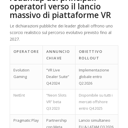
operator​I verso il lancio
massivo di piattaforme VR
Le dichiarazioni pubbliche dei leader global­I offrono uno
scorcio realistico sul percorso evolutivo previsto fino al
2027.
OPERATORE
ANNUNCIO
OBIETTIVO
CHIAVE
ROLLOUT
Evolution
“VR Live
Implementazione
Gaming
Dealer Suite”
globale entro
Q4 2024
Q2 2026
NetEnt
“Neon Slots
Disponibile su tutti i
VR” beta
mercati offshore
Q3 2023
entro Q4 2025
Pragmatic Play
Partnership
Lancio simultaneo
con Meta
EU & LATAM Q3 2026