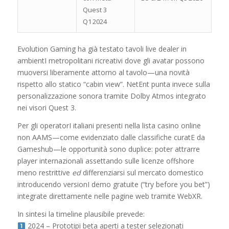
Quest 3
Q1 2024
Evolution Gaming ha già testato tavoli live dealer in
ambient​I metropolitani ricreativi dove gli avatar possono
muoversi liberamente attorno al tavolo—una novità
rispetto allo statico “cabin view”. NetEnt punta invece sulla
personalizzazione sonora tramite Dolby Atmos integrato
nei visori Quest 3.
Per gli operatorI italiani presenti nella lista casino online
non AAMS—come evidenziato dalle classifiche curat​​E da
Gameshub—le opportunità sono duplice: poter attrarre
player internazionali assettando sulle licenze offshore
meno restrittive
ed
differenziarsi sul mercato domestico
introducendo version​I demo gratuite (“try before you bet”)
integrate direttamente nelle pagine web tramite WebXR.
In sintesi la timeline plausibile prevede:
2024 – Prototipi beta aperti a tester selezionati