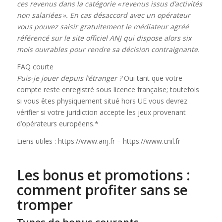
ces revenus dans la catégorie « revenus issus d’activités
non salariées ». En cas désaccord avec un opérateur
vous pouvez saisir gratuitement le médiateur agréé
référencé sur le site officiel ANJ qui dispose alors six
mois ouvrables pour rendre sa décision contraignante.
FAQ courte
Puis-je jouer depuis l’étranger ?
Oui tant que votre
compte reste enregistré sous licence française; toutefois
si vous êtes physiquement situé hors UE vous devrez
vérifier si votre juridiction accepte les jeux provenant
d’opérateurs européens.*
Liens utiles : https://www.anj.fr – https://www.cnil.fr
Les bonus et promotions :
comment profiter sans se
tromper