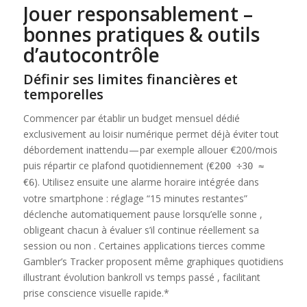
Jouer responsablement –
bonnes pratiques & outils
d’autocontrôle
Définir ses limites financières et
temporelles
Commencer par établir un budget mensuel dédié
exclusivement au loisir numérique permet déjà éviter tout
débordement inattendu — par exemple allouer €200/mois
puis répartir ce plafond quotidiennement (
€200 ÷30 ≈
). Utilisez ensuite une alarme horaire intégrée dans
€6
votre smartphone : réglage “15 minutes restantes”
déclenche automatiquement pause lorsqu’elle sonne ,
obligeant chacun à évaluer s’il continue réellement sa
session ou non . Certaines applications tierces comme
Gambler’s Tracker proposent même graphiques quotidiens
illustrant évolution bankroll vs temps passé , facilitant
prise conscience visuelle rapide.*