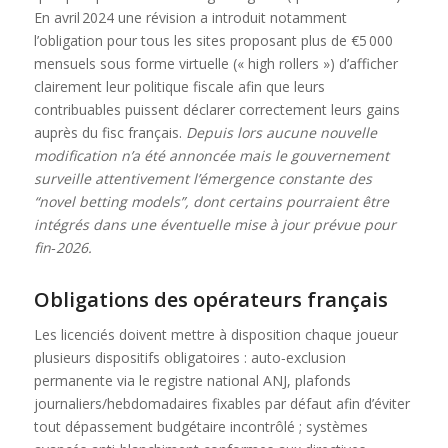
En avril 2024 une révision a introduit notamment
l’obligation pour tous les sites proposant plus de €5 000
mensuels sous forme virtuelle (« high rollers ») d’afficher
clairement leur politique fiscale afin que leurs
contribuables puissent déclarer correctement leurs gains
auprès du fisc français.
Depuis lors aucune nouvelle
modification n’a été annoncée mais le gouvernement
surveille attentivement l’émergence constante des
“novel betting models”, dont certains pourraient être
intégrés dans une éventuelle mise à jour prévue pour
fin‑2026.
Obligations des opérateurs français
Les licenciés doivent mettre à disposition chaque joueur
plusieurs dispositifs obligatoires : auto‑exclusion
permanente via le registre national ANJ, plafonds
journaliers/hebdomadaires fixables par défaut afin d’éviter
tout dépassement budgétaire incontrôlé ; systèmes