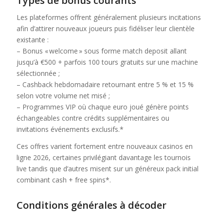
Types de bonus courants
Les plateformes offrent généralement plusieurs incitations
afin d’attirer nouveaux joueurs puis fidéliser leur clientèle
existante :
– Bonus « welcome » sous forme match deposit allant
jusqu’à €500 + parfois 100 tours gratuits sur une machine
sélectionnée ;
– Cashback hebdomadaire retournant entre 5 % et 15 %
selon votre volume net misé ;
– Programmes VIP où chaque euro joué génère points
échangeables contre crédits supplémentaires ou
invitations événements exclusifs.*
Ces offres varient fortement entre nouveaux casinos en
ligne 2026, certaines privilégiant davantage les tournois
live tandis que d’autres misent sur un généreux pack initial
combinant cash + free spins*.
Conditions générales à décoder