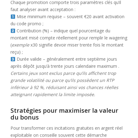
Chaque promotion comporte trois paramètres clés qu’il
faut analyser avant acceptation :
Mise minimum requise – souvent €20 avant activation
du code promo ;
Contribution (%) – indique quel pourcentage du
montant misé compte réellement pour remplir le wagering
(
exemple
x30 signifie devoir miser trente fois le montant
reçu) ;
Durée valide – généralement entre septième jours
après dépôt jusqu’à trente jours calendaire maximum .
Certains jeux sont exclus parce qu’ils affichent trop
grande volatilité ou parce qu’ils possèdent un RTP
inférieur à 92 %, réduisant ainsi vos chances réelles
atteignant rapidement la limite imposée.
Stratégies pour maximiser la valeur
du bonus
Pour transformer ces incitations gratuites en argent réel
exploitable on conseille souvent cette démarche