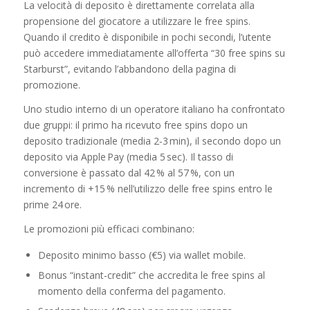
La velocità di deposito è direttamente correlata alla
propensione del giocatore a utilizzare le free spins.
Quando il credito è disponibile in pochi secondi, l’utente
può accedere immediatamente all’offerta “30 free spins su
Starburst”, evitando l’abbandono della pagina di
promozione.
Uno studio interno di un operatore italiano ha confrontato
due gruppi: il primo ha ricevuto free spins dopo un
deposito tradizionale (media 2‑3 min), il secondo dopo un
deposito via Apple Pay (media 5 sec). Il tasso di
conversione è passato dal 42 % al 57 %, con un
incremento di +15 % nell’utilizzo delle free spins entro le
prime 24 ore.
Le promozioni più efficaci combinano:
Deposito minimo basso (€5) via wallet mobile.
Bonus “instant‑credit” che accredita le free spins al
momento della conferma del pagamento.