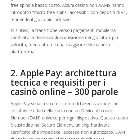
free spins a basso costo. Alcuni casino non AAMS hanno
introdotto “micro‑free‑spins” accessibili con depositi di €1,
rendendo il gioco più inclusivo.
In sintesi, la transizione verso i pagamenti mobile ha
cambiato la dinamica di acquisizione dei giocatori: più
velocità, meno attriti e una maggiore fiducia nella
piattaforma.
2. Apple Pay: architettura
tecnica e requisiti per i
casinò online – 300 parole
Apple Pay si basa su un sistema di tokenizzazione che
sostituisce i dati della carta con un Device Account
Number (DAN) univoco per ogni dispositivo. Questo token
è custodito nel Secure Element, un chip hardware
certificato che impedisce l’accesso non autorizzato. L’API