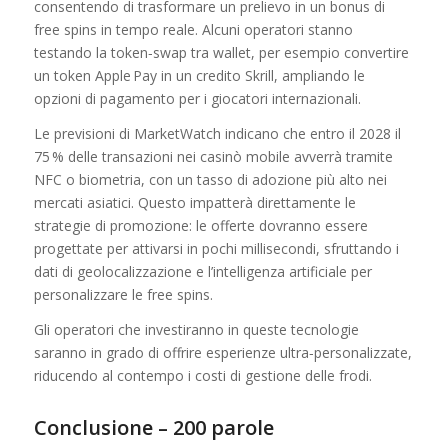
consentendo di trasformare un prelievo in un bonus di
free spins in tempo reale. Alcuni operatori stanno
testando la token‑swap tra wallet, per esempio convertire
un token Apple Pay in un credito Skrill, ampliando le
opzioni di pagamento per i giocatori internazionali.
Le previsioni di MarketWatch indicano che entro il 2028 il
75 % delle transazioni nei casinò mobile avverrà tramite
NFC o biometria, con un tasso di adozione più alto nei
mercati asiatici. Questo impatterà direttamente le
strategie di promozione: le offerte dovranno essere
progettate per attivarsi in pochi millisecondi, sfruttando i
dati di geolocalizzazione e l’intelligenza artificiale per
personalizzare le free spins.
Gli operatori che investiranno in queste tecnologie
saranno in grado di offrire esperienze ultra‑personalizzate,
riducendo al contempo i costi di gestione delle frodi.
Conclusione – 200 parole