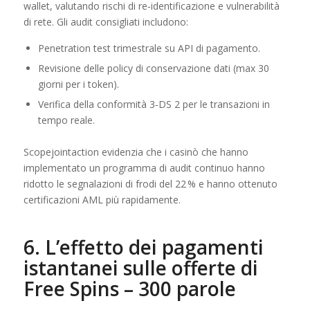
wallet, valutando rischi di re‑identificazione e vulnerabilità
di rete. Gli audit consigliati includono:
Penetration test trimestrale su API di pagamento.
Revisione delle policy di conservazione dati (max 30
giorni per i token).
Verifica della conformità 3‑DS 2 per le transazioni in
tempo reale.
Scopejointaction evidenzia che i casinò che hanno
implementato un programma di audit continuo hanno
ridotto le segnalazioni di frodi del 22 % e hanno ottenuto
certificazioni AML più rapidamente.
6. L’effetto dei pagamenti
istantanei sulle offerte di
Free Spins – 300 parole