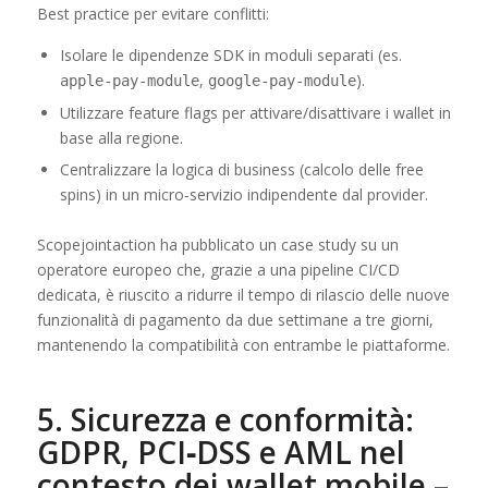
Best practice per evitare conflitti:
Isolare le dipendenze SDK in moduli separati (es.
,
).
apple-pay-module
google-pay-module
Utilizzare feature flags per attivare/disattivare i wallet in
base alla regione.
Centralizzare la logica di business (calcolo delle free
spins) in un micro‑servizio indipendente dal provider.
Scopejointaction ha pubblicato un case study su un
operatore europeo che, grazie a una pipeline CI/CD
dedicata, è riuscito a ridurre il tempo di rilascio delle nuove
funzionalità di pagamento da due settimane a tre giorni,
mantenendo la compatibilità con entrambe le piattaforme.
5. Sicurezza e conformità:
GDPR, PCI‑DSS e AML nel
contesto dei wallet mobile –