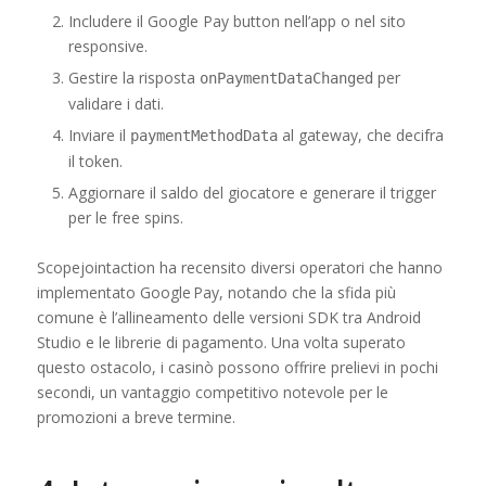
Includere il Google Pay button nell’app o nel sito
responsive.
Gestire la risposta
per
onPaymentDataChanged
validare i dati.
Inviare il
al gateway, che decifra
paymentMethodData
il token.
Aggiornare il saldo del giocatore e generare il trigger
per le free spins.
Scopejointaction ha recensito diversi operatori che hanno
implementato Google Pay, notando che la sfida più
comune è l’allineamento delle versioni SDK tra Android
Studio e le librerie di pagamento. Una volta superato
questo ostacolo, i casinò possono offrire prelievi in pochi
secondi, un vantaggio competitivo notevole per le
promozioni a breve termine.