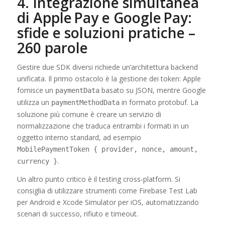
4. Integrazione simultanea
di Apple Pay e Google Pay:
sfide e soluzioni pratiche –
260 parole
Gestire due SDK diversi richiede un’architettura backend
unificata. Il primo ostacolo è la gestione dei token: Apple
fornisce un
basato su JSON, mentre Google
paymentData
utilizza un
in formato protobuf. La
paymentMethodData
soluzione più comune è creare un servizio di
normalizzazione che traduca entrambi i formati in un
oggetto interno standard, ad esempio
MobilePaymentToken { provider, nonce, amount,
.
currency }
Un altro punto critico è il testing cross‑platform. Si
consiglia di utilizzare strumenti come Firebase Test Lab
per Android e Xcode Simulator per iOS, automatizzando
scenari di successo, rifiuto e timeout.