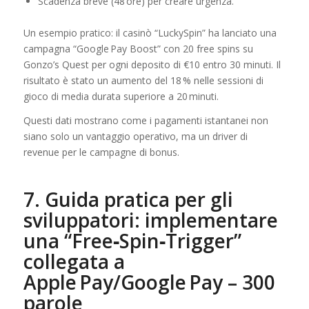
Scadenza breve (48 ore) per creare urgenza.
Un esempio pratico: il casinò “LuckySpin” ha lanciato una
campagna “Google Pay Boost” con 20 free spins su
Gonzo’s Quest per ogni deposito di €10 entro 30 minuti. Il
risultato è stato un aumento del 18 % nelle sessioni di
gioco di media durata superiore a 20 minuti.
Questi dati mostrano come i pagamenti istantanei non
siano solo un vantaggio operativo, ma un driver di
revenue per le campagne di bonus.
7. Guida pratica per gli
sviluppatori: implementare
una “Free‑Spin‑Trigger”
collegata a
Apple Pay/Google Pay – 300
parole