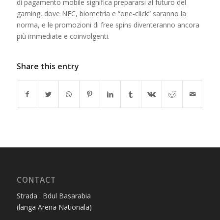
di pagamento mobile significa prepararsi al futuro del
gaming, dove NFC, biometria e “one‑click” saranno la
norma, e le promozioni di free spins diventeranno ancora
più immediate e coinvolgenti.
Share this entry
CONTACT
Strada : Bdul Basarabia
(langa Arena Nationala)