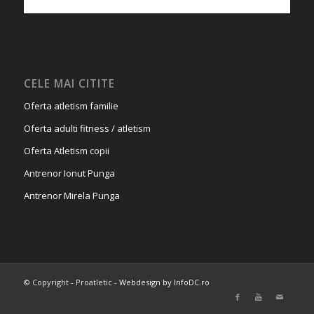
CELE MAI CITITE
Oferta atletism familie
Oferta adulti fitness / atletism
Oferta Atletism copii
Antrenor Ionut Punga
Antrenor Mirela Punga
© Copyright - Proatletic -
Webdesign by InfoDC.ro