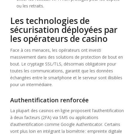
ou les retraits.
Les technologies de
sécurisation déployées par
les opérateurs de casino
Face à ces menaces, les opérateurs ont investi
massivement dans des solutions de protection de bout en
bout. Le cryptage SSL/TLS, désormais obligatoire pour
toutes les communications, garantit que les données
échangées entre le smartphone et le serveur sont illisibles
pour un intermédiaire.
Authentification renforcée
La plupart des casinos en ligne proposent l’authentification
à deux facteurs (2FA) via SMS ou applications
d’authentification comme Google Authenticator. Certains
vont plus loin en intégrant la biométrie : empreinte digitale