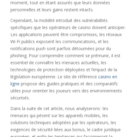
moment, tout en étant assurés que leurs données
personnelles et leurs gains restent intacts.
Cependant, la mobilité introduit des vulnérabilités
spécifiques que les opérateurs de casino doivent anticiper.
Les applications peuvent être compromises, les réseaux
Wi‑Fi publics exposent les communications, et les
notifications push sont parfois détournées pour du
phishing. Pour comprendre comment se prémunir, il est
essentiel de connaître les menaces actuelles, les
technologies de protection déployées et l’impact de la
législation européenne. Le site de référence
casino en
ligne
propose des guides pratiques et des comparatifs
utiles pour orienter les joueurs vers des environnements
sécurisés.
Dans la suite de cet article, nous analyserons : les
menaces qui pèsent sur les appareils mobiles, les
solutions techniques adoptées par les opérateurs, les
exigences de sécurité liées aux bonus, le cadre juridique
européen, et enfin les tendances qui façonneront la