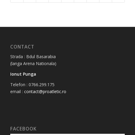
CONTACT
Strada : Bdul Basarabia
(langa Arena Nationala)
Ionut Punga
Telefon : 0766.299.175
email :
contact@proatletic.ro
FACEBOOK