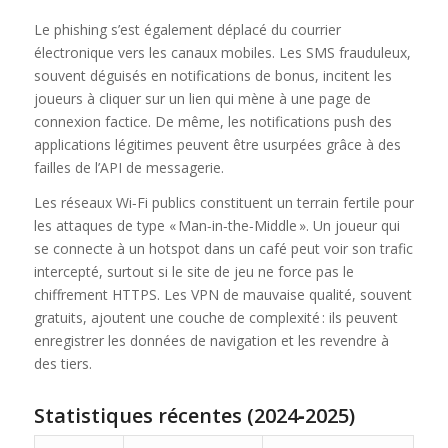
Le phishing s’est également déplacé du courrier
électronique vers les canaux mobiles. Les SMS frauduleux,
souvent déguisés en notifications de bonus, incitent les
joueurs à cliquer sur un lien qui mène à une page de
connexion factice. De même, les notifications push des
applications légitimes peuvent être usurpées grâce à des
failles de l’API de messagerie.
Les réseaux Wi‑Fi publics constituent un terrain fertile pour
les attaques de type « Man‑in‑the‑Middle ». Un joueur qui
se connecte à un hotspot dans un café peut voir son trafic
intercepté, surtout si le site de jeu ne force pas le
chiffrement HTTPS. Les VPN de mauvaise qualité, souvent
gratuits, ajoutent une couche de complexité : ils peuvent
enregistrer les données de navigation et les revendre à
des tiers.
Statistiques récentes (2024‑2025)