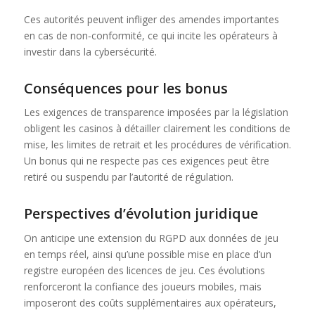
Ces autorités peuvent infliger des amendes importantes
en cas de non‑conformité, ce qui incite les opérateurs à
investir dans la cybersécurité.
Conséquences pour les bonus
Les exigences de transparence imposées par la législation
obligent les casinos à détailler clairement les conditions de
mise, les limites de retrait et les procédures de vérification.
Un bonus qui ne respecte pas ces exigences peut être
retiré ou suspendu par l’autorité de régulation.
Perspectives d’évolution juridique
On anticipe une extension du RGPD aux données de jeu
en temps réel, ainsi qu’une possible mise en place d’un
registre européen des licences de jeu. Ces évolutions
renforceront la confiance des joueurs mobiles, mais
imposeront des coûts supplémentaires aux opérateurs,