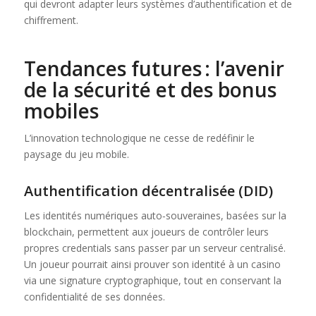
qui devront adapter leurs systèmes d’authentification et de
chiffrement.
Tendances futures : l’avenir
de la sécurité et des bonus
mobiles
L’innovation technologique ne cesse de redéfinir le
paysage du jeu mobile.
Authentification décentralisée (DID)
Les identités numériques auto‑souveraines, basées sur la
blockchain, permettent aux joueurs de contrôler leurs
propres credentials sans passer par un serveur centralisé.
Un joueur pourrait ainsi prouver son identité à un casino
via une signature cryptographique, tout en conservant la
confidentialité de ses données.