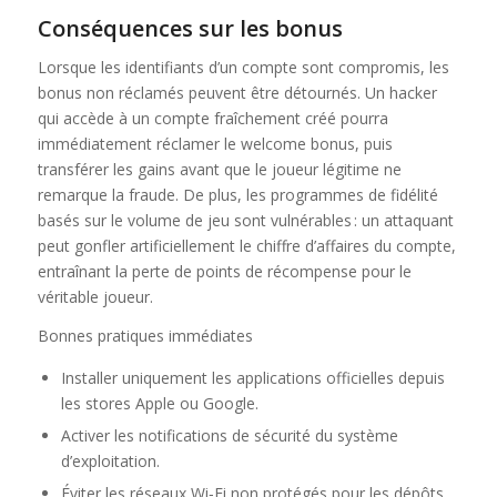
Conséquences sur les bonus
Lorsque les identifiants d’un compte sont compromis, les
bonus non réclamés peuvent être détournés. Un hacker
qui accède à un compte fraîchement créé pourra
immédiatement réclamer le welcome bonus, puis
transférer les gains avant que le joueur légitime ne
remarque la fraude. De plus, les programmes de fidélité
basés sur le volume de jeu sont vulnérables : un attaquant
peut gonfler artificiellement le chiffre d’affaires du compte,
entraînant la perte de points de récompense pour le
véritable joueur.
Bonnes pratiques immédiates
Installer uniquement les applications officielles depuis
les stores Apple ou Google.
Activer les notifications de sécurité du système
d’exploitation.
Éviter les réseaux Wi‑Fi non protégés pour les dépôts