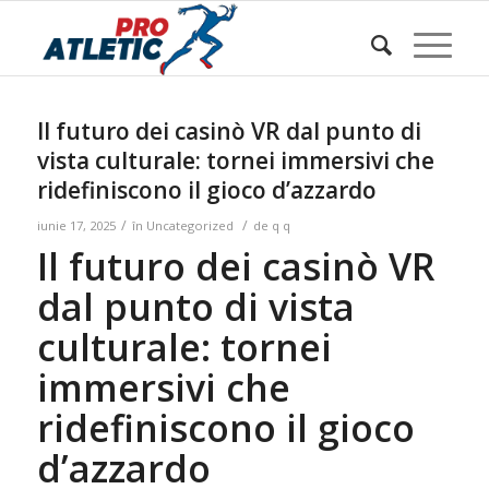
Sunteți aici:
Acasa
/
w Blog
/
Uncategorized
/
Il futuro dei casinò VR dal punto di vista culturale: tornei
immersivi ...
Il futuro dei casinò VR dal punto di
vista culturale: tornei immersivi che
ridefiniscono il gioco d’azzardo
/
/
iunie 17, 2025
în
Uncategorized
de
q q
Il futuro dei casinò VR
dal punto di vista
culturale: tornei
immersivi che
ridefiniscono il gioco
d’azzardo