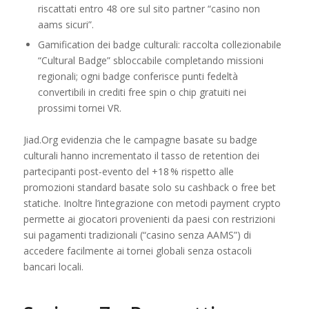
riscattati entro 48 ore sul sito partner “casino non
aams sicuri”.
Gamification dei badge culturali: raccolta collezionabile
“Cultural Badge” sbloccabile completando missioni
regionali; ogni badge conferisce punti fedeltà
convertibili in crediti free spin o chip gratuiti nei
prossimi tornei VR.
Jiad.Org evidenzia che le campagne basate su badge
culturali hanno incrementato il tasso de retention dei
partecipanti post‑evento del +18 % rispetto alle
promozioni standard basate solo su cashback o free bet
statiche. Inoltre l’integrazione con metodi payment crypto
permette ai giocatori provenienti da paesi con restrizioni
sui pagamenti tradizionali (“casino senza AAMS”) di
accedere facilmente ai tornei globali senza ostacoli
bancari locali.