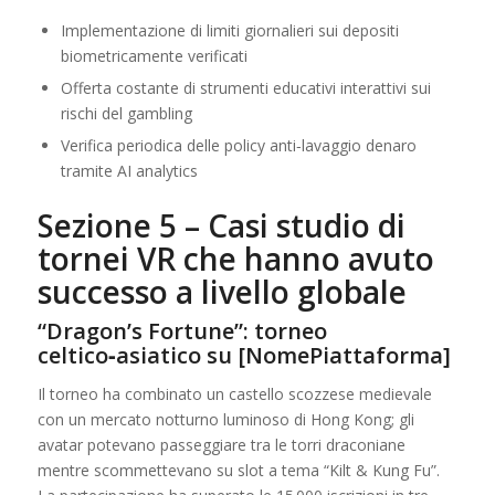
Implementazione di limiti giornalieri sui depositi
biometricamente verificati
Offerta costante di strumenti educativi interattivi sui
rischi del gambling
Verifica periodica delle policy anti‑lavaggio denaro
tramite AI analytics
Sezione 5 – Casi studio di
tornei VR che hanno avuto
successo a livello globale
“Dragon’s Fortune”: torneo
celtico‑asiatico su [NomePiattaforma]
Il torneo ha combinato un castello scozzese medievale
con un mercato notturno luminoso di Hong Kong; gli
avatar potevano passeggiare tra le torri draconiane
mentre scommettevano su slot a tema “Kilt & Kung Fu”.