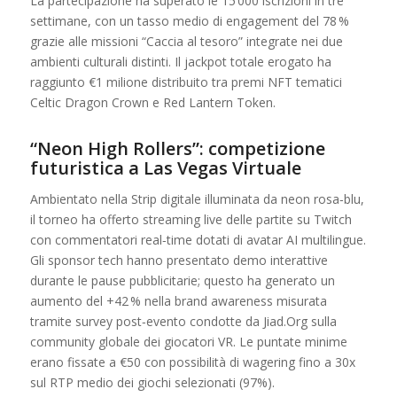
La partecipazione ha superato le 15 000 iscrizioni in tre
settimane, con un tasso medio di engagement del 78 %
grazie alle missioni “Caccia al tesoro” integrate nei due
ambienti culturali distinti. Il jackpot totale erogato ha
raggiunto €1 milione distribuito tra premi NFT tematici
Celtic Dragon Crown e Red Lantern Token.
“Neon High Rollers”: competizione
futuristica a Las Vegas Virtuale
Ambientato nella Strip digitale illuminata da neon rosa‑blu,
il torneo ha offerto streaming live delle partite su Twitch
con commentatori real‑time dotati di avatar AI multilingue.
Gli sponsor tech hanno presentato demo interattive
durante le pause pubblicitarie; questo ha generato un
aumento del +42 % nella brand awareness misurata
tramite survey post‑evento condotte da Jiad.Org sulla
community globale dei giocatori VR. Le puntate minime
erano fissate a €50 con possibilità di wagering fino a 30x
sul RTP medio dei giochi selezionati (97%).