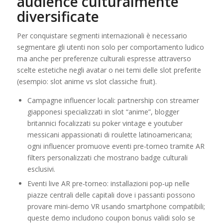
audience culturalmente
diversificate
Per conquistare segmenti internazionali è necessario
segmentare gli utenti non solo per comportamento ludico
ma anche per preferenze culturali espresse attraverso
scelte estetiche negli avatar o nei temi delle slot preferite
(esempio: slot anime vs slot classiche fruit).
Campagne influencer locali: partnership con streamer
giapponesi specializzati in slot “anime”, blogger
britannici focalizzati su poker vintage e youtuber
messicani appassionati di roulette latinoamericana;
ogni influencer promuove eventi pre‑torneo tramite AR
filters personalizzati che mostrano badge culturali
esclusivi.
Eventi live AR pre‑torneo: installazioni pop‑up nelle
piazze centrali delle capitali dove i passanti possono
provare mini‑demo VR usando smartphone compatibili;
queste demo includono coupon bonus validi solo se