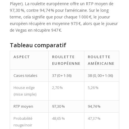
Player). La roulette européenne offre un RTP moyen de
97,30 %, contre 94,74 % pour l’américaine. Sur le long
terme, cela signifie que pour chaque 1 000 €, le joueur
européen récupère en moyenne 973 €, alors que le joueur
de Vegas en récupère 947 €.
Tableau comparatif
ASPECT
ROULETTE
ROULETTE
EUROPÉENNE
AMÉRICAINE
Cases totales
37 (0 + 1‑36)
38 (0, 00 + 1‑36)
House edge
2,70 %
5,26 %
(mise simple)
RTP moyen
97,30 %
94,74 %
Probabilité
48,65 %
47,37 %
rouge/noir