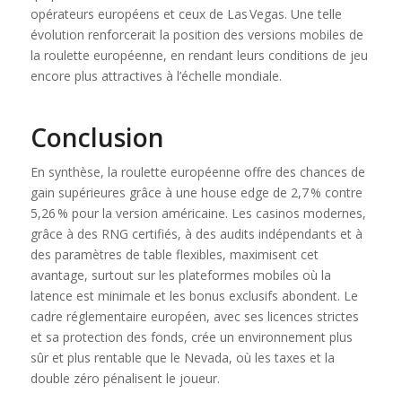
opérateurs européens et ceux de Las Vegas. Une telle
évolution renforcerait la position des versions mobiles de
la roulette européenne, en rendant leurs conditions de jeu
encore plus attractives à l’échelle mondiale.
Conclusion
En synthèse, la roulette européenne offre des chances de
gain supérieures grâce à une house edge de 2,7 % contre
5,26 % pour la version américaine. Les casinos modernes,
grâce à des RNG certifiés, à des audits indépendants et à
des paramètres de table flexibles, maximisent cet
avantage, surtout sur les plateformes mobiles où la
latence est minimale et les bonus exclusifs abondent. Le
cadre réglementaire européen, avec ses licences strictes
et sa protection des fonds, crée un environnement plus
sûr et plus rentable que le Nevada, où les taxes et la
double zéro pénalisent le joueur.