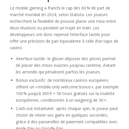
Le mobile gaming a franchi le cap des 60 % de part de
marché mondial en 2024, selon Statista. Les joueurs
recherchent la flexibilité de pouvoir placer une mise entre
deux réunions ou pendant un trajet en train. Les
développeurs ont donc repensé l’interface tactile pour
offrir une précision de pari équivalente à celle d’un tapis de
casino.
Interface tactile : le glisser‑déposer des jetons permet
de placer des mises exactes jusqu’au centime, évitant
les arrondis qui pénalisent parfois les joueurs.
Bonus exclusifs : de nombreux casinos européens
offrent un « mobile‑only welcome bonus », par exemple
100 % jusqu’à 300 € + 50 tours gratuits sur la roulette
européenne, conditionnés à un wagering de 30 ×.
Cash‑out instantané : après chaque spin, le joueur peut
choisir de retirer ses gains en quelques secondes,
grâce à des passerelles de paiement compatibles avec
Apple Pay ou Google Pay.