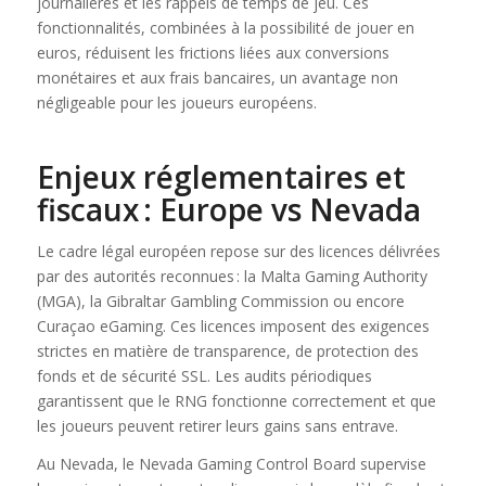
journalières et les rappels de temps de jeu. Ces
fonctionnalités, combinées à la possibilité de jouer en
euros, réduisent les frictions liées aux conversions
monétaires et aux frais bancaires, un avantage non
négligeable pour les joueurs européens.
Enjeux réglementaires et
fiscaux : Europe vs Nevada
Le cadre légal européen repose sur des licences délivrées
par des autorités reconnues : la Malta Gaming Authority
(MGA), la Gibraltar Gambling Commission ou encore
Curaçao eGaming. Ces licences imposent des exigences
strictes en matière de transparence, de protection des
fonds et de sécurité SSL. Les audits périodiques
garantissent que le RNG fonctionne correctement et que
les joueurs peuvent retirer leurs gains sans entrave.
Au Nevada, le Nevada Gaming Control Board supervise