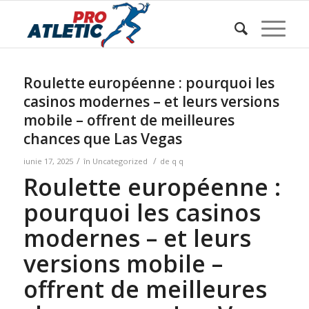
Sunteți aici:
Acasa
/
w Blog
/
Uncategorized
/
Roulette européenne : pourquoi les casinos modernes – et
leurs versions mo...
Roulette européenne : pourquoi les
casinos modernes – et leurs versions
mobile – offrent de meilleures
chances que Las Vegas
/
/
iunie 17, 2025
în
Uncategorized
de
q q
Roulette européenne :
pourquoi les casinos
modernes – et leurs
versions mobile –
offrent de meilleures