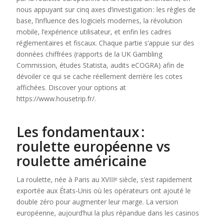
nous appuyant sur cinq axes d’investigation : les règles de
base, l’influence des logiciels modernes, la révolution
mobile, l’expérience utilisateur, et enfin les cadres
réglementaires et fiscaux. Chaque partie s’appuie sur des
données chiffrées (rapports de la UK Gambling
Commission, études Statista, audits eCOGRA) afin de
dévoiler ce qui se cache réellement derrière les cotes
affichées. Discover your options at
https://www.housetrip.fr/.
Les fondamentaux :
roulette européenne vs
roulette américaine
La roulette, née à Paris au XVIIIᵉ siècle, s’est rapidement
exportée aux États-Unis où les opérateurs ont ajouté le
double zéro pour augmenter leur marge. La version
européenne, aujourd’hui la plus répandue dans les casinos