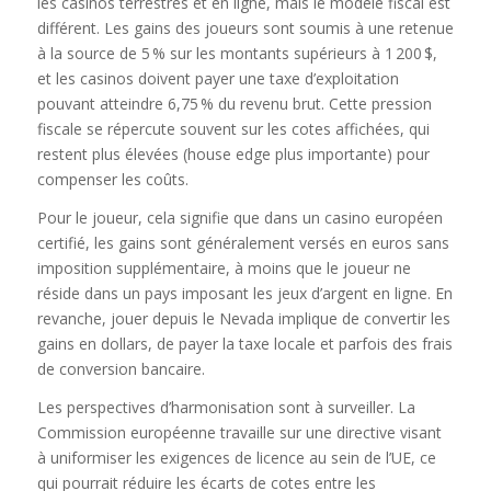
les casinos terrestres et en ligne, mais le modèle fiscal est
différent. Les gains des joueurs sont soumis à une retenue
à la source de 5 % sur les montants supérieurs à 1 200 $,
et les casinos doivent payer une taxe d’exploitation
pouvant atteindre 6,75 % du revenu brut. Cette pression
fiscale se répercute souvent sur les cotes affichées, qui
restent plus élevées (house edge plus importante) pour
compenser les coûts.
Pour le joueur, cela signifie que dans un casino européen
certifié, les gains sont généralement versés en euros sans
imposition supplémentaire, à moins que le joueur ne
réside dans un pays imposant les jeux d’argent en ligne. En
revanche, jouer depuis le Nevada implique de convertir les
gains en dollars, de payer la taxe locale et parfois des frais
de conversion bancaire.
Les perspectives d’harmonisation sont à surveiller. La
Commission européenne travaille sur une directive visant
à uniformiser les exigences de licence au sein de l’UE, ce
qui pourrait réduire les écarts de cotes entre les