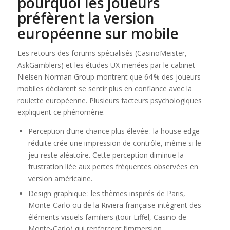
pourquoi les joueurs
préfèrent la version
européenne sur mobile
Les retours des forums spécialisés (CasinoMeister,
AskGamblers) et les études UX menées par le cabinet
Nielsen Norman Group montrent que 64 % des joueurs
mobiles déclarent se sentir plus en confiance avec la
roulette européenne. Plusieurs facteurs psychologiques
expliquent ce phénomène.
Perception d’une chance plus élevée : la house edge
réduite crée une impression de contrôle, même si le
jeu reste aléatoire. Cette perception diminue la
frustration liée aux pertes fréquentes observées en
version américaine.
Design graphique : les thèmes inspirés de Paris,
Monte‑Carlo ou de la Riviera française intègrent des
éléments visuels familiers (tour Eiffel, Casino de
Monte‑Carlo) qui renforcent l’immersion.