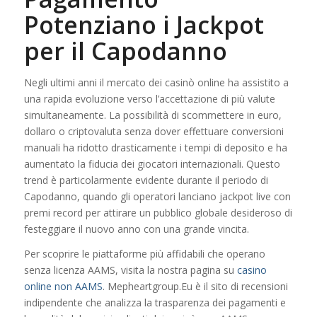
Potenziano i Jackpot
per il Capodanno
Negli ultimi anni il mercato dei casinò online ha assistito a
una rapida evoluzione verso l’accettazione di più valute
simultaneamente. La possibilità di scommettere in euro,
dollaro o criptovaluta senza dover effettuare conversioni
manuali ha ridotto drasticamente i tempi di deposito e ha
aumentato la fiducia dei giocatori internazionali. Questo
trend è particolarmente evidente durante il periodo di
Capodanno, quando gli operatori lanciano jackpot live con
premi record per attirare un pubblico globale desideroso di
festeggiare il nuovo anno con una grande vincita.
Per scoprire le piattaforme più affidabili che operano
senza licenza AAMS, visita la nostra pagina su
casino
online non AAMS
. Mepheartgroup.Eu è il sito di recensioni
indipendente che analizza la trasparenza dei pagamenti e