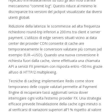
replicato immediatamente su tutti gli altri nodi tramite
meccanismo “commit log”. Questo riduce al minimo le
discrepanze tra versioni del jackpot visualizzate dai diversi
utenti globali.
Riduzione della latenza: le scommesse ad alta frequenza
richiedono round‑trip inferiori a 200 ms tra client e server
payment. L’utilizzo di edge servers situati vicino ai data
center dei provider CDN consente di cache‑are
temporaneamente le conversioni valutarie più comuni (ad
esempio EUR→USD). Quando una nuova conversione è
richiesta fuori dalla cache, viene effettuata una chiamata
API a servizi FX premium con risposta entro <50 ms grazie
all’uso di HTTP/2 multiplexing.
Tecniche di caching: implementare Redis come store
temporaneo delle coppie valutari permette al Payment
Engine di recuperare tassi aggiornati senza dover
interrogare ogni volta l’esterno provider FX. Una strategia
efficace prevede l’invalidazione della cache ogni minuto o
al verificarsi di variazioni superiori all’1 % rispetto al valore