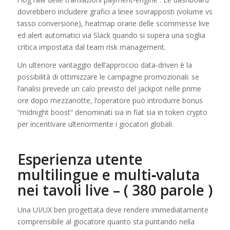
dovrebbero includere grafici a linee sovrapposti (volume vs
tasso conversione), heatmap orarie delle scommesse live
ed alert automatici via Slack quando si supera una soglia
critica impostata dal team risk management.​
Un ulteriore vantaggio dell’approccio data‑driven è la
possibilità di ottimizzare le campagne promozionali: se
l’analisi prevede un calo previsto del jackpot nelle prime
ore dopo mezzanotte, l’operatore può introdurre bonus
“midnight boost” denominati sia in fiat sia in token crypto
per incentivare ulteriormente i giocatori globali.​
Esperienza utente
multilingue e multi‑valuta
nei tavoli live – ( 380 parole )
Una UI/UX ben progettata deve rendere immediatamente
comprensibile al giocatore quanto sta puntando nella