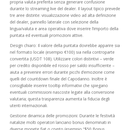
propria valuta preferita senza generare confusione
durante lo streaming live del dealer. Il layout tipico prevede
tre aree distinte: visualizzazione video ad alta definizione
del dealer, pannello laterale con selezione della
lingua/valuta e area operativa dove inserire l’importo della
puntata ed eventuali promozioni attive.​
Design chiaro: Il valore della puntata dovrebbe apparire sia
nel formato locale (esempio €100) sia nella controparte
convertita (USDT 108). Utilizzare colori distintivi – verde
per credito disponibile ed rosso per saldo insufficiente –
aiuta a prevenire errori durante picchi d’emozione come
quelli del countdown finale del Capodanno.​ Inoltre è
consigliabile inserire tooltip informativi che spiegano
eventuali commissioni nascoste legate alla conversione
valutaria; questa trasparenza aumenta la fiducia degli
utenti internazionali.​
Gestione dinamica delle promozioni: Durante le festività
natalizie molti operatori lanciano bonus denominati in
diverse monete fiat o crypto (esempio “$50 Bonus