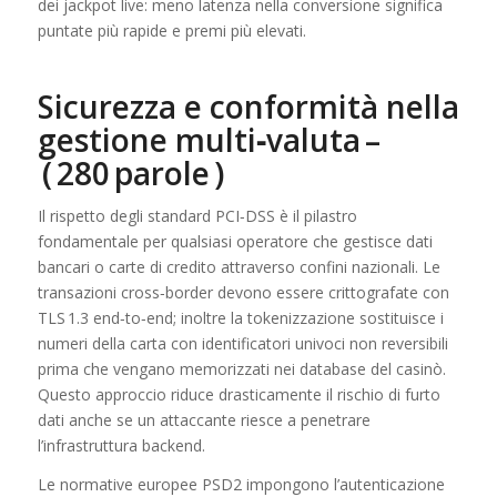
dei jackpot live: meno latenza nella conversione significa
puntate più rapide e premi più elevati.
Sicurezza e conformità nella
gestione multi‑valuta –
( 280 parole )
Il rispetto degli standard PCI‑DSS è il pilastro
fondamentale per qualsiasi operatore che gestisce dati
bancari o carte di credito attraverso confini nazionali. Le
transazioni cross‑border devono essere crittografate con
TLS 1.3 end‑to‑end; inoltre la tokenizzazione sostituisce i
numeri della carta con identificatori univoci non reversibili
prima che vengano memorizzati nei database del casinò.
Questo approccio riduce drasticamente il rischio di furto
dati anche se un attaccante riesce a penetrare
l’infrastruttura backend.
Le normative europee PSD2 impongono l’autenticazione