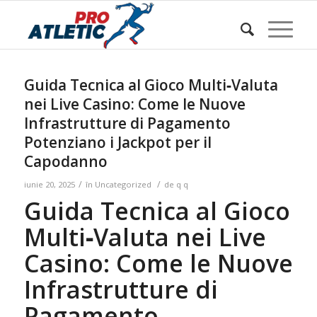
Sunteți aici:
Acasa
/
w Blog
/
Uncategorized
/
Guida Tecnica al Gioco Multi‑Valuta nei Live Casino: Come le
Nuove Infrastrutture d...
Guida Tecnica al Gioco Multi‑Valuta
nei Live Casino: Come le Nuove
Infrastrutture di Pagamento
Potenziano i Jackpot per il
Capodanno
/
/
iunie 20, 2025
în
Uncategorized
de
q q
Guida Tecnica al Gioco
Multi‑Valuta nei Live
Casino: Come le Nuove
Infrastrutture di
Pagamento