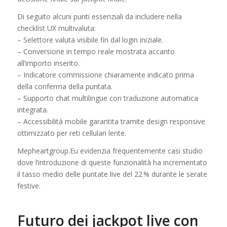
Di seguito alcuni punti essenziali da includere nella
checklist UX multivaluta:
– Selettore valuta visibile fin dal login iniziale.​
– Conversione in tempo reale mostrata accanto
all’importo inserito.​
– Indicatore commissione chiaramente indicato prima
della conferma della puntata.​
– Supporto chat multilingue con traduzione automatica
integrata.​
– Accessibilità mobile garantita tramite design responsive
ottimizzato per reti cellulari lente.​
Mepheartgroup.Eu evidenzia frequentemente casi studio
dove l’introduzione di queste funzionalità ha incrementato
il tasso medio delle puntate live del 22 % durante le serate
festive.
Futuro dei jackpot live con