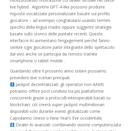
rivoluzionando l’interazione col dealer virtuale nei tavoli
live hybrid . Algoritmi GPT‑4-like possono produrre
risposte vocalizzate personalizzate basate sul profilo
giocatore – ad esempio congratularsi usando termini
specifici della lingua madre oppure suggerire strategie
basate sullo storico delle puntate recenti.​ Queste
interfacce AI aumentano l’engagement perché fanno
sentire ogni giocatore parte integrante dello spettacolo
dal vivo anche se partecipa da remoto tramite
smartphone o tablet mobile .​
Guardando oltre il prossimo anno solare possiamo
prevedere due scenari principali:
Jackpot decentralizzati: gli operatori non AAMS
potranno offrire pool condivisi tra più piattaforme
concorrenti grazie a protocolli interoperabili basati su
blockchain; ciò creerà super‐jackpot multimilionari
disponibili solo durante eventi globalizzati come
Capodanno cinese o New Year’s Eve occidentale.​
Dealer AI avanzati: combinando visione computerizzata