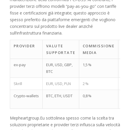
provider terzi offrono modelli “pay‑as‑you‑go” con tariffe
fisse e certificazioni già integrate; questo approccio è
spesso preferito da piattaforme emergenti che vogliono
concentrarsi sul prodotto live dealer anziché
sull’infrastruttura finanziaria.
PROVIDER
VALUTE
COMMISSIONE
TEM
SUPPORTATE
MEDIA
SE
ex‑pay
EUR, USD, GBP,
1,5 %
Imme
BTC
Skrill
EUR, USD, PLN
2 %
1–2 
Crypto‑wallets
BTC, ETH, USDT
0,8 %
Inst
(blo
Mepheartgroup.Eu sottolinea spesso come la scelta tra
soluzioni proprietarie e provider terzi influisca sulla velocità