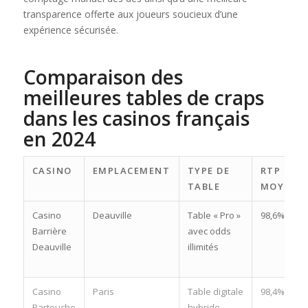
transparence offerte aux joueurs soucieux d’une
expérience sécurisée.
Comparaison des
meilleures tables de craps
dans les casinos français
en 2024
CASINO
EMPLACEMENT
TYPE DE
RTP
TABLE
MOYEN
Casino
Deauville
Table « Pro »
98,6%
Barrière
avec odds
Deauville
illimités
Casino
Paris
Table digitale
98,4%
Partouche
hybride