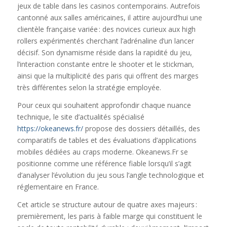
jeux de table dans les casinos contemporains. Autrefois
cantonné aux salles américaines, il attire aujourd’hui une
clientèle française variée : des novices curieux aux high
rollers expérimentés cherchant l’adrénaline d’un lancer
décisif. Son dynamisme réside dans la rapidité du jeu,
l’interaction constante entre le shooter et le stickman,
ainsi que la multiplicité des paris qui offrent des marges
très différentes selon la stratégie employée.
Pour ceux qui souhaitent approfondir chaque nuance
technique, le site d’actualités spécialisé
https://okeanews.fr/
propose des dossiers détaillés, des
comparatifs de tables et des évaluations d’applications
mobiles dédiées au craps moderne. Okeanews.Fr se
positionne comme une référence fiable lorsqu’il s’agit
d’analyser l’évolution du jeu sous l’angle technologique et
réglementaire en France.
Cet article se structure autour de quatre axes majeurs :
premièrement, les paris à faible marge qui constituent le