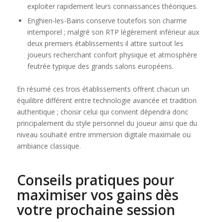
exploiter rapidement leurs connaissances théoriques.
Enghien-les-Bains conserve toutefois son charme
intemporel ; malgré son RTP légèrement inférieur aux
deux premiers établissements il attire surtout les
joueurs recherchant confort physique et atmosphère
feutrée typique des grands salons européens.
En résumé ces trois établissements offrent chacun un
équilibre différent entre technologie avancée et tradition
authentique ; choisir celui qui convient dépendra donc
principalement du style personnel du joueur ainsi que du
niveau souhaité entre immersion digitale maximale ou
ambiance classique.
Conseils pratiques pour
maximiser vos gains dès
votre prochaine session