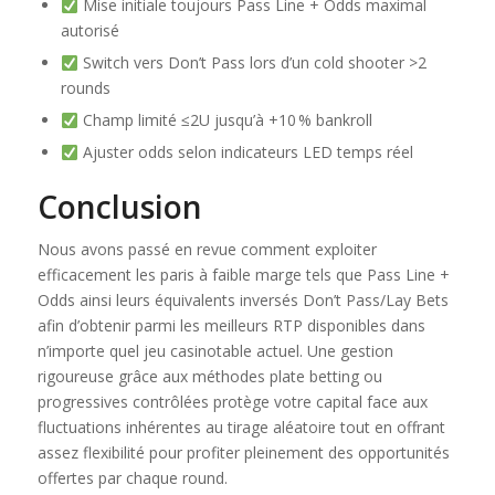
Mise initiale toujours Pass Line + Odds maximal
autorisé
Switch vers Don’t Pass lors d’un cold shooter >2
rounds
Champ limité ≤2U jusqu’à +10 % bankroll
Ajuster odds selon indicateurs LED temps réel
Conclusion
Nous avons passé en revue comment exploiter
efficacement les paris à faible marge tels que Pass Line +
Odds ainsi leurs équivalents inversés Don’t Pass/Lay Bets
afin d’obtenir parmi les meilleurs RTP disponibles dans
n’importe quel jeu casinotable actuel. Une gestion
rigoureuse grâce aux méthodes plate betting ou
progressives contrôlées protège votre capital face aux
fluctuations inhérentes au tirage aléatoire tout en offrant
assez flexibilité pour profiter pleinement des opportunités
offertes par chaque round.