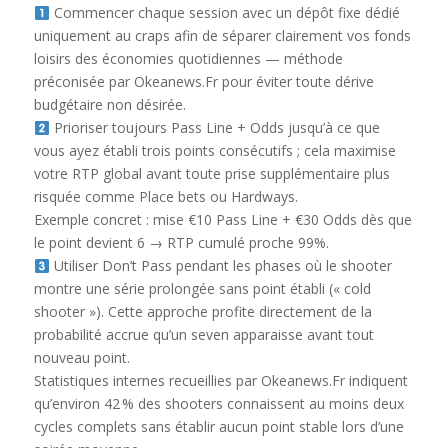
Commencer chaque session avec un dépôt fixe dédié
uniquement au craps afin de séparer clairement vos fonds
loisirs des économies quotidiennes — méthode
préconisée par Okeanews.Fr pour éviter toute dérive
budgétaire non désirée.
Prioriser toujours Pass Line + Odds jusqu’à ce que
vous ayez établi trois points consécutifs ; cela maximise
votre RTP global avant toute prise supplémentaire plus
risquée comme Place bets ou Hardways.
Exemple concret : mise €10 Pass Line + €30 Odds dès que
le point devient 6 → RTP cumulé proche 99%.
Utiliser Don’t Pass pendant les phases où le shooter
montre une série prolongée sans point établi («​ cold
shooter​ »). Cette approche profite directement de la
probabilité accrue qu’un seven apparaisse avant tout
nouveau point.
Statistiques internes recueillies par Okeanews.Fr indiquent
qu’environ 42 % des shooters connaissent au moins deux
cycles complets sans établir aucun point stable lors d’une