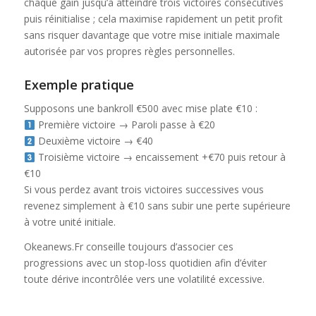
chaque gain jusqu’à atteindre trois victoires consécutives
puis réinitialise ; cela maximise rapidement un petit profit
sans risquer davantage que votre mise initiale maximale
autorisée par vos propres règles personnelles.
Exemple pratique
Supposons une bankroll €500 avec mise plate €10 :
Première victoire → Paroli passe à €20
Deuxième victoire → €40
Troisième victoire → encaissement +€70 puis retour à
€10
Si vous perdez avant trois victoires successives vous
revenez simplement à €10 sans subir une perte supérieure
à votre unité initiale.
Okeanews.Fr conseille toujours d’associer ces
progressions avec un stop‑loss quotidien afin d’éviter
toute dérive incontrôlée vers une volatilité excessive.