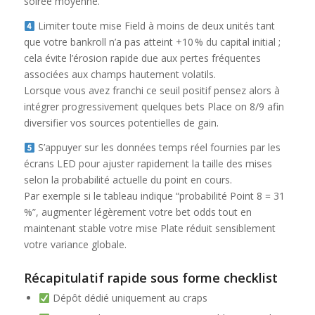
soirée moyenne.
Limiter toute mise Field à moins de deux unités tant
que votre bankroll n’a pas atteint +10 % du capital initial ;
cela évite l’érosion rapide due aux pertes fréquentes
associées aux champs hautement volatils.
Lorsque vous avez franchi ce seuil positif pensez alors à
intégrer progressivement quelques bets Place on 8/9 afin
diversifier vos sources potentielles de gain.
S’appuyer sur les données temps réel fournies par les
écrans LED pour ajuster rapidement la taille des mises
selon la probabilité actuelle du point en cours.
Par exemple si le tableau indique “probabilité Point 8 = 31
%”, augmenter légèrement votre bet odds tout en
maintenant stable votre mise Plate réduit sensiblement
votre variance globale.
Récapitulatif rapide sous forme checklist
Dépôt dédié uniquement au craps