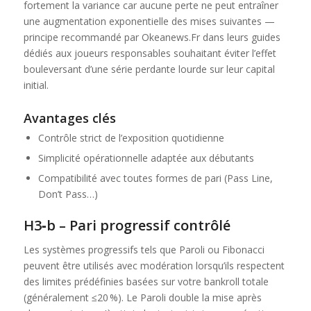
fortement la variance car aucune perte ne peut entraîner
une augmentation exponentielle des mises suivantes —
principe recommandé par Okeanews.Fr dans leurs guides
dédiés aux joueurs responsables souhaitant éviter l’effet
bouleversant d’une série perdante lourde sur leur capital
initial.
Avantages clés
Contrôle strict de l’exposition quotidienne
Simplicité opérationnelle adaptée aux débutants
Compatibilité avec toutes formes de pari (Pass Line,
Don’t Pass…)
H3‑b – Pari progressif contrôlé
Les systèmes progressifs tels que Paroli ou Fibonacci
peuvent être utilisés avec modération lorsqu’ils respectent
des limites prédéfinies basées sur votre bankroll totale
(généralement ≤20 %). Le Paroli double la mise après