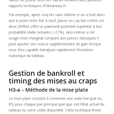
rapports techniques d’Okeanews.Fr .
Par exemple, après cinq tirs sans obtenir ni six ni huit alors
que le point reste fixé à neuf, placer un Lay bet contre ces
deux chiffres offre un paiement potentiel supérieur à leur
probabilité réelle restante (~27 %). Ainsi même si cet
usage reste marginal comparé aux passes classiques il
peut ajouter une source supplémentaire de gain lorsque
vous êtes capable d’analyser rapidement l’évolution
statistique du tableau.
Gestion de bankroll et
timing des mises au craps
H3‑a – Méthode de la mise plate
La mise plate consiste à conserver une unité fixe (par ex.,
€5) pour chaque pari principal quel que soit l’état actuel du
tableau ou votre solde disponible. Cette technique limite