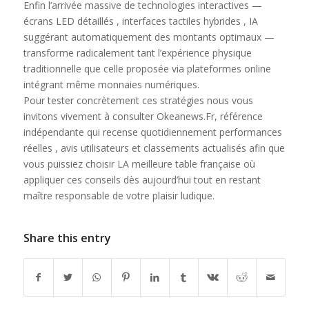
Enfin l’arrivée massive de technologies interactives —
écrans LED détaillés , interfaces tactiles hybrides , IA
suggérant automatiquement des montants optimaux —
transforme radicalement tant l’expérience physique
traditionnelle que celle proposée via plateformes online
intégrant même monnaies numériques.
Pour tester concrètement ces stratégies nous vous
invitons vivement à consulter Okeanews.Fr, référence
indépendante qui recense quotidiennement performances
réelles , avis utilisateurs et classements actualisés afin que
vous puissiez choisir LA meilleure table française où
appliquer ces conseils dès aujourd’hui tout en restant
maître responsable de votre plaisir ludique.
Share this entry