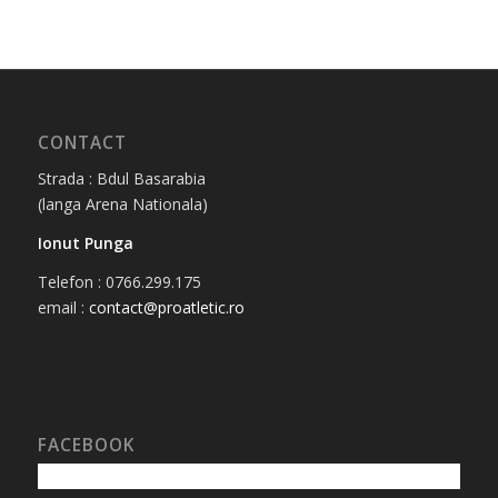
CONTACT
Strada : Bdul Basarabia
(langa Arena Nationala)
Ionut Punga
Telefon : 0766.299.175
email :
contact@proatletic.ro
FACEBOOK