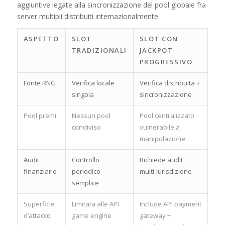
aggiuntive legate alla sincronizzazione del pool globale fra
server multipli distribuiti internazionalmente.
ASPETTO
SLOT
SLOT CON
TRADIZIONALI
JACKPOT
PROGRESSIVO
Fonte RNG
Verifica locale
Verifica distribuita +
singola
sincronizzazione
Pool premi
Nessun pool
Pool centralizzato
condiviso
vulnerabile a
manipolazione
Audit
Controllo
Richiede audit
finanziario
periodico
multi‑jurisdizione
semplice
Superficie
Limitata alle API
Include API payment
d’attacco
game engine
gateway +