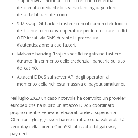
“support@casinocloud.com” chiedono conferma
dell’identità mediante link verso landing page clone
della dashboard del conto.
SIM‑swap: Gli hacker trasferiscono il numero telefonico
dell’utente a un nuovo operatore per intercettare codici
OTP inviati via SMS durante la procedura
d’autenticazione a due fattori.
Malware banking: Trojan specifici registrano tastiere
durante l’inserimento delle credenziali bancarie sul sito
del casinò.
Attacchi DDoS sui server API degli operatori al
momento della richiesta massiva di payout simultanei.
Nel luglio 2023 un caso notevole ha coinvolto un provider
europeo che ha subito un attacco DDoS coordinato
proprio mentre venivano elaborati prelievi superiori a
€8 milioni; gli aggressori hanno sfruttato una vulnerabilità
zero‑day nella libreria OpenSSL utilizzata dal gateway
payment.