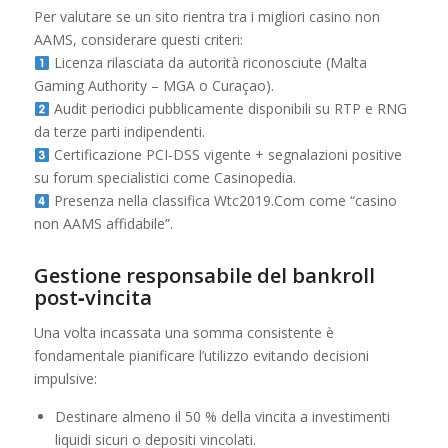
Per valutare se un sito rientra tra i migliori casino non
AAMS, considerare questi criteri:
Licenza rilasciata da autorità riconosciute (Malta
Gaming Authority – MGA o Curaçao).
Audit periodici pubblicamente disponibili su RTP e RNG
da terze parti indipendenti.
Certificazione PCI‑DSS vigente + segnalazioni positive
su forum specialistici come Casinopedia.
Presenza nella classifica Wtc2019.Com come “casino
non AAMS affidabile”.
Gestione responsabile del bankroll
post‑vincita
Una volta incassata una somma consistente è
fondamentale pianificare l’utilizzo evitando decisioni
impulsive:
Destinare almeno il 50 % della vincita a investimenti
liquidi sicuri o depositi vincolati.