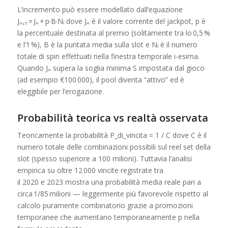
L’incremento può essere modellato dall’equazione
Jₙ₊₁ = Jₙ + p·B·Nᵢ dove Jₙ è il valore corrente del jackpot, p è
la percentuale destinata al premio (solitamente tra lo 0,5 %
e l’1 %), B è la puntata media sulla slot e Nᵢ è il numero
totale di spin effettuati nella finestra temporale i‑esima.
Quando Jₙ supera la soglia minima S impostata dal gioco
(ad esempio €100 000), il pool diventa “attivo” ed è
eleggibile per l’erogazione.
Probabilità teorica vs realtà osservata
Teoricamente la probabilità P_di_vincita = 1 / C dove C è il
numero totale delle combinazioni possibili sul reel set della
slot (spesso superiore a 100 milioni). Tuttavia l’analisi
empirica su oltre 12 000 vincite registrate tra
il 2020 e 2023 mostra una probabilità media reale pari a
circa 1/85 milioni — leggermente più favorevole rispetto al
calcolo puramente combinatorio grazie a promozioni
temporanee che aumentano temporaneamente p nella