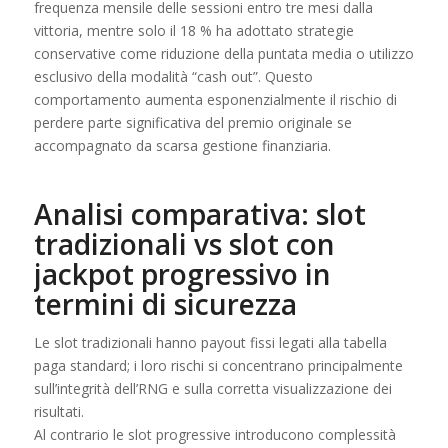
frequenza mensile delle sessioni entro tre mesi dalla
vittoria, mentre solo il 18 % ha adottato strategie
conservative come riduzione della puntata media o utilizzo
esclusivo della modalità “cash out”. Questo
comportamento aumenta esponenzialmente il rischio di
perdere parte significativa del premio originale se
accompagnato da scarsa gestione finanziaria.
Analisi comparativa: slot
tradizionali vs slot con
jackpot progressivo in
termini di sicurezza
Le slot tradizionali hanno payout fissi legati alla tabella
paga standard; i loro rischi si concentrano principalmente
sull’integrità dell’RNG e sulla corretta visualizzazione dei
risultati.
Al contrario le slot progressive introducono complessità