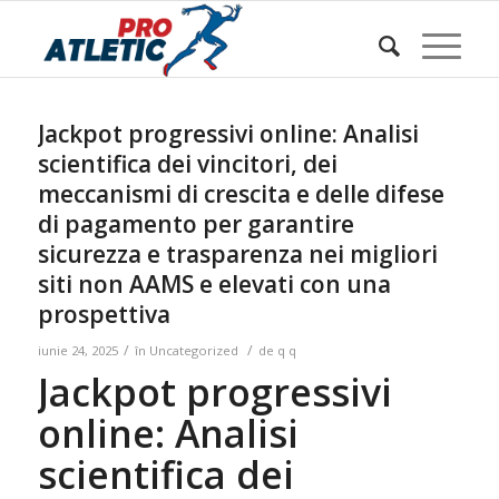
Sunteți aici:
Acasa
/
w Blog
/
Uncategorized
/
Jackpot progressivi online: Analisi scientifica dei vincitori, dei
meccanismi...
Jackpot progressivi online: Analisi
scientifica dei vincitori, dei
meccanismi di crescita e delle difese
di pagamento per garantire
sicurezza e trasparenza nei migliori
siti non AAMS e elevati con una
prospettiva
/
/
iunie 24, 2025
în
Uncategorized
de
q q
Jackpot progressivi
online: Analisi
scientifica dei