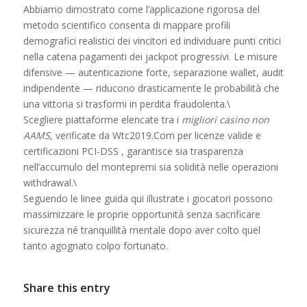
Abbiamo dimostrato come l’applicazione rigorosa del
metodo scientifico consenta di mappare profili
demografici realistici dei vincitori ed individuare punti critici
nella catena pagamenti dei jackpot progressivi. Le misure
difensive — autenticazione forte, separazione wallet, audit
indipendente — riducono drasticamente le probabilità che
una vittoria si trasformi in perdita fraudolenta.\
Scegliere piattaforme elencate tra i
migliori casino non
AAMS
, verificate da Wtc2019.Com per licenze valide e
certificazioni PCI‑DSS , garantisce sia trasparenza
nell’accumulo del montepremi sia solidità nelle operazioni
withdrawal.\
Seguendo le linee guida qui illustrate i giocatori possono
massimizzare le proprie opportunità senza sacrificare
sicurezza né tranquillità mentale dopo aver colto quel
tanto agognato colpo fortunato.
Share this entry