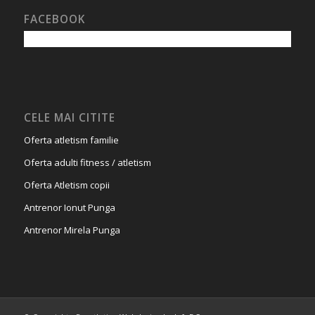
FACEBOOK
CELE MAI CITITE
Oferta atletism familie
Oferta adulti fitness / atletism
Oferta Atletism copii
Antrenor Ionut Punga
Antrenor Mirela Punga