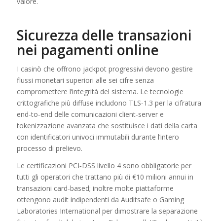
valore.
Sicurezza delle transazioni
nei pagamenti online
I casinò che offrono jackpot progressivi devono gestire
flussi monetari superiori alle sei cifre senza
compromettere l’integrità del sistema. Le tecnologie
crittografiche più diffuse includono TLS‑1.3 per la cifratura
end‑to‑end delle comunicazioni client‑server e
tokenizzazione avanzata che sostituisce i dati della carta
con identificatori univoci immutabili durante l’intero
processo di prelievo.
Le certificazioni PCI‑DSS livello 4 sono obbligatorie per
tutti gli operatori che trattano più di €10 milioni annui in
transazioni card‑based; inoltre molte piattaforme
ottengono audit indipendenti da Auditsafe o Gaming
Laboratories International per dimostrare la separazione