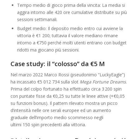
Tempo medio di gioco prima della vincita: La media si
aggira intorno alle 420 ore cumulative distribuite su più
sessioni settimanali.
Budget medio: Il deposito medio entro cui avviene la
vittoria è €1 200; tuttavia il valore mediano rimane
intorno a €750 perché molti utenti entrano con budget
ridotti ma giocano più sessioni.
Case study: il “colosso” da €5 M
Nel marzo 2022 Marco Rossi (pseudonimo “LuckyEagle”)
ha incassato €5 012 734 sulla slot
Mega Fortune Dreams
.
Prima del colpo fortunato ha effettuato circa 3 200 spin
con puntate fisse da €0,25 su tutte le linee attive (+€0,05
su funzioni bonus). Il pattern rilevato mostra un picco
d’intensità nelle ore serali europee ed un aumento
graduale dell’importo medio scommesso negli
ultimi 150 spin precedenti alla vittoria.