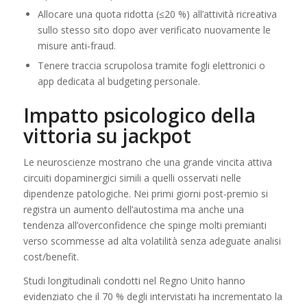
Allocare una quota ridotta (≤20 %) all’attività ricreativa
sullo stesso sito dopo aver verificato nuovamente le
misure anti‑fraud.
Tenere traccia scrupolosa tramite fogli elettronici o
app dedicata al budgeting personale.
Impatto psicologico della
vittoria su jackpot
Le neuroscienze mostrano che una grande vincita attiva
circuiti dopaminergici simili a quelli osservati nelle
dipendenze patologiche. Nei primi giorni post‑premio si
registra un aumento dell’autostima ma anche una
tendenza all’overconfidence che spinge molti premianti
verso scommesse ad alta volatilità senza adeguate analisi
cost/benefit.
Studi longitudinali condotti nel Regno Unito hanno
evidenziato che il 70 % degli intervistati ha incrementato la