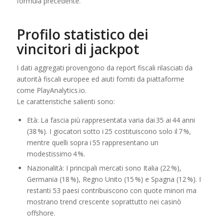
formula precedente.
Profilo statistico dei
vincitori di jackpot
I dati aggregati provengono da report fiscali rilasciati da
autorità fiscali europee ed aiuti forniti da piattaforme
come PlayAnalytics.io.
Le caratteristiche salienti sono:
Età: La fascia più rappresentata varia dai 35 ai 44 anni
(38 %). I giocatori sotto i 25 costituiscono solo il 7 %,
mentre quelli sopra i 55 rappresentano un
modestissimo 4 %.
Nazionalità: I principali mercati sono Italia (22 %),
Germania (18 %), Regno Unito (15 %) e Spagna (12 %). I
restanti 53 paesi contribuiscono con quote minori ma
mostrano trend crescente soprattutto nei casinò
offshore.