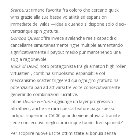
Starburst
rimane favorita fra coloro che cercano quick
wins grazie alla sua bassa volatilità ed espansioni
immediate dei wilds —ideale quando si dispone solo dieci–
venticinque spin grat­​uitii.
Gonzo’s Quest
offre invece avalanche reels capacid­i di
cancellarne simultaneamente righe multiple aumentando
significativamente il payout medio pur mantenendo una
soglia ragionevole.
Book of Dead
, noto protagonista tra gli amatori high roller
virtual­​tieri , combina simbolismo espandibile col
meccanismo scatter-triggered qui ogni giro gratuito ha
potenzialità pari ad attivarsi tre volte consecutivamente
generandо combinazioni lucrative.
Infine
Divine Fortune
aggiunge un layer progressivo
attrattivo ; anche se rara questa feature paga spesso
jackpot superiorì a €5000 quando viene attivata tramite
serie consecutive negli ultimi cinque turnidi free spinned.^
Per scoprire nuove uscite ottimizzate ai bonusi senza