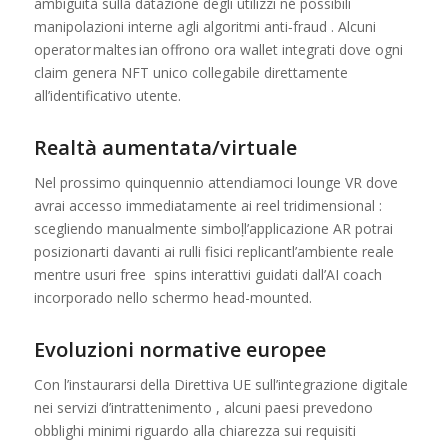
ambiguità sulla datazione degli utilizzi né possibili
manipolazioni interne agli algoritmi anti‐fraud . Alcuni
operator ⁠maltes ian offrono ora wallet integrati dove ogni
claim genera NFT unico collegabile direttamente
all’identificativo utente.
Realtà aumentata/virtuale
Nel prossimo quinquennio attendiamoci lounge VR dove
avrai accesso immediatamente ai reel tridimensional­‍️ :
scegliendo manualmente simboḷ‎‎︎​​︎​​​︎​​‌‏‪‌‌‪‬‏‎‬‎⁡‏‏l’applicazione AR potrai
posizionarti davanti ai rulli fisici replicant͏⁠⁠ l’ambiente reale
mentre usuri ​free spins interattivi guidat­i dall’AI coach
incorporado nello schermo head-mounted.​
Evoluzioni normative europee
Con l’instaurarsi della Direttiva UE sull’integrazione digitale
nei servizi d’intrattenimento , alcuni paesi prevedono
obblighi minimi riguardo alla chiarezza sui requisiti