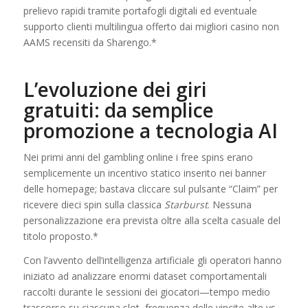
prelievo rapidi tramite portafogli digitali ed eventuale
supporto clienti multilingua offerto dai migliori casino non
AAMS recensiti da Sharengo.*
L’evoluzione dei giri
gratuiti: da semplice
promozione a tecnologia AI
Nei primi anni del gambling online i free spins erano
semplicemente un incentivo statico inserito nei banner
delle homepage; bastava cliccare sul pulsante “Claim” per
ricevere dieci spin sulla classica
Starburst
. Nessuna
personalizzazione era prevista oltre alla scelta casuale del
titolo proposto.*
Con l’avvento dell’intelligenza artificiale gli operatori hanno
iniziato ad analizzare enormi dataset comportamentali
raccolti durante le sessioni dei giocatori—tempo medio
trascorso su ciascuna slot, frequenza delle vincite alte vs