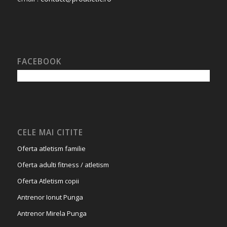
FACEBOOK
CELE MAI CITITE
Oferta atletism familie
Oferta adulti fitness / atletism
Oferta Atletism copii
Antrenor Ionut Punga
Antrenor Mirela Punga