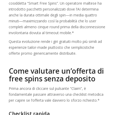
cosiddetta “Smart Free Spins”. Un operatore maltese ha
introdotto pacchetti personalizzati dove l’AI determina
anche la durata ottimale degli spin—in media quattro
minuti—maximizzando così la probabilità che lo user
completi almeno cinque round prima della disconnessione
involontaria dovuta al timeout mobile.*
Questa evoluzione rende i giri gratuiti molto più simili ad
esperienze tailor-made piuttosto che semplicistiche
offerte promo genericamente distribuite.
Come valutare un’offerta di
free spins senza deposito
Prima ancora di cliccare sul pulsante “Claim”, è
fondamentale passare attraverso una checklist metodica
per capire se l’offerta vale davvero lo sforzo richiesto.*
Checklist rapida