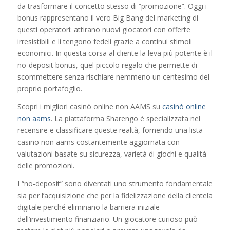
da trasformare il concetto stesso di “promozione”. Oggi i
bonus rappresentano il vero Big Bang del marketing di
questi operatori: attirano nuovi giocatori con offerte
irresistibili e li tengono fedeli grazie a continui stimoli
economici. In questa corsa al cliente la leva più potente è il
no‑deposit bonus, quel piccolo regalo che permette di
scommettere senza rischiare nemmeno un centesimo del
proprio portafoglio.
Scopri i migliori casinò online non AAMS su
casinò online
non aams
. La piattaforma Sharengo è specializzata nel
recensire e classificare queste realtà, fornendo una lista
casino non aams costantemente aggiornata con
valutazioni basate su sicurezza, varietà di giochi e qualità
delle promozioni.
I “no‑deposit” sono diventati uno strumento fondamentale
sia per l’acquisizione che per la fidelizzazione della clientela
digitale perché eliminano la barriera iniziale
dell’investimento finanziario. Un giocatore curioso può