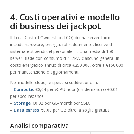
4. Costi operativi e modello
di business dei jackpot
Il Total Cost of Ownership (TCO) di una server‑farm
include hardware, energia, raffreddamento, licenze di
sistema e stipendi del personale IT. Una media di 150
server Blade con consumo di 1,2 kW ciascuno genera un
costo energetico annuo di circa €250 000, oltre a €150 000
per manutenzione e aggiornamenti.
Nel modello cloud, le spese si suddividono in:
–
Compute
: €0,04 per vCPU‑hour (on‑demand) o €0,01
per spot instance.
–
Storage
: €0,02 per GB‑month per SSD.
–
Data egress
: €0,08 per GB oltre la soglia gratuita.
Analisi comparativa