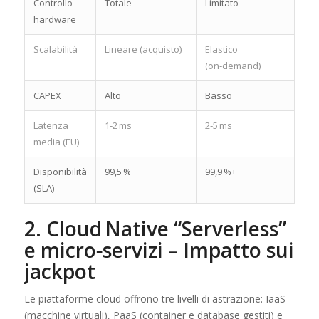
Controllo
Totale
Limitato
hardware
Scalabilità
Lineare (acquisto)
Elastico
(on‑demand)
CAPEX
Alto
Basso
Latenza
1‑2 ms
2‑5 ms
media (EU)
Disponibilità
99,5 %
99,9 %+
(SLA)
2. Cloud Native “Serverless”
e micro‑servizi – Impatto sui
jackpot
Le piattaforme cloud offrono tre livelli di astrazione: IaaS
(macchine virtuali), PaaS (container e database gestiti) e