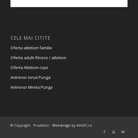
CELE MAI CITITE
Oferta atletism familie
Oferta adulti fitness / atletism
Oferta Atletism copii
Antrenor Ionut Punga
Antrenor Mirela Punga
© Copyright - Proatletic -
Webdesign by InfoDC.ro