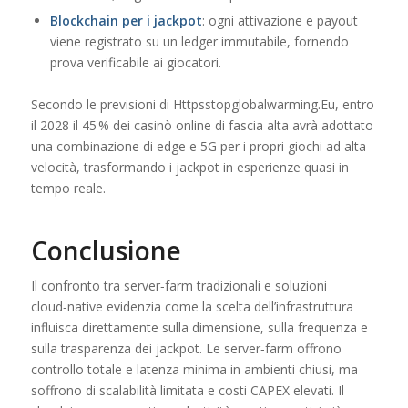
Blockchain per i jackpot
: ogni attivazione e payout
viene registrato su un ledger immutabile, fornendo
prova verificabile ai giocatori.
Secondo le previsioni di Httpsstopglobalwarming.Eu, entro
il 2028 il 45 % dei casinò online di fascia alta avrà adottato
una combinazione di edge e 5G per i propri giochi ad alta
velocità, trasformando i jackpot in esperienze quasi in
tempo reale.
Conclusione
Il confronto tra server‑farm tradizionali e soluzioni
cloud‑native evidenzia come la scelta dell’infrastruttura
influisca direttamente sulla dimensione, sulla frequenza e
sulla trasparenza dei jackpot. Le server‑farm offrono
controllo totale e latenza minima in ambienti chiusi, ma
soffrono di scalabilità limitata e costi CAPEX elevati. Il