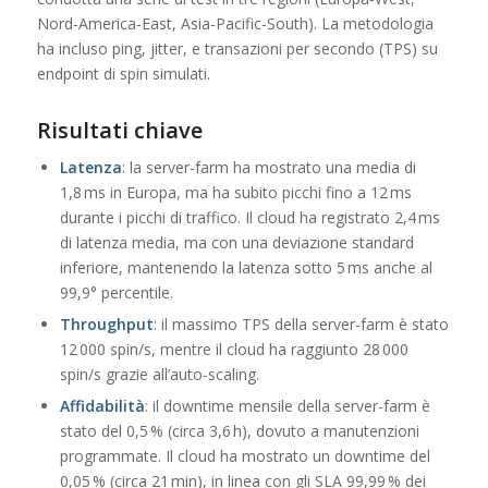
Nord‑America‑East, Asia‑Pacific‑South). La metodologia
ha incluso ping, jitter, e transazioni per secondo (TPS) su
endpoint di spin simulati.
Risultati chiave
Latenza
: la server‑farm ha mostrato una media di
1,8 ms in Europa, ma ha subito picchi fino a 12 ms
durante i picchi di traffico. Il cloud ha registrato 2,4 ms
di latenza media, ma con una deviazione standard
inferiore, mantenendo la latenza sotto 5 ms anche al
99,9° percentile.
Throughput
: il massimo TPS della server‑farm è stato
12 000 spin/s, mentre il cloud ha raggiunto 28 000
spin/s grazie all’auto‑scaling.
Affidabilità
: il downtime mensile della server‑farm è
stato del 0,5 % (circa 3,6 h), dovuto a manutenzioni
programmate. Il cloud ha mostrato un downtime del
0,05 % (circa 21 min), in linea con gli SLA 99,99 % dei