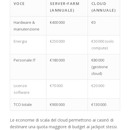
VOCE
SERVER‑FARM
CLOUD
(ANNUALE)
(ANNUALE)
Hardware &
€400 000
€0
manutenzione
Energia
€250 000
€30 000 (solo
compute)
Personale IT
€180 000
€80 000
(gestione
cloud)
Licenze
€70 000
€20 000
software
TCO totale
€900 000
€130 000
Le economie di scala del cloud permettono ai casinò di
destinare una quota maggiore di budget ai jackpot stessi.