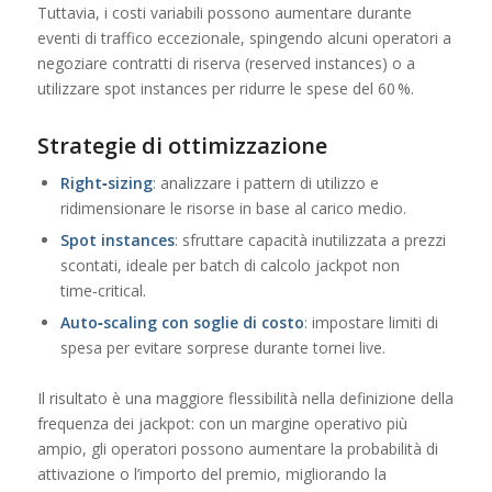
Tuttavia, i costi variabili possono aumentare durante
eventi di traffico eccezionale, spingendo alcuni operatori a
negoziare contratti di riserva (reserved instances) o a
utilizzare spot instances per ridurre le spese del 60 %.
Strategie di ottimizzazione
Right‑sizing
: analizzare i pattern di utilizzo e
ridimensionare le risorse in base al carico medio.
Spot instances
: sfruttare capacità inutilizzata a prezzi
scontati, ideale per batch di calcolo jackpot non
time‑critical.
Auto‑scaling con soglie di costo
: impostare limiti di
spesa per evitare sorprese durante tornei live.
Il risultato è una maggiore flessibilità nella definizione della
frequenza dei jackpot: con un margine operativo più
ampio, gli operatori possono aumentare la probabilità di
attivazione o l’importo del premio, migliorando la