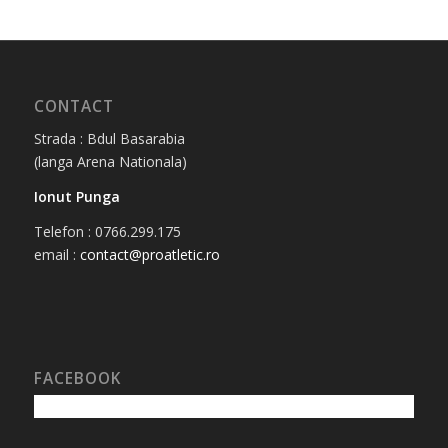
CONTACT
Strada : Bdul Basarabia
(langa Arena Nationala)
Ionut Punga
Telefon : 0766.299.175
email :
contact@proatletic.ro
FACEBOOK