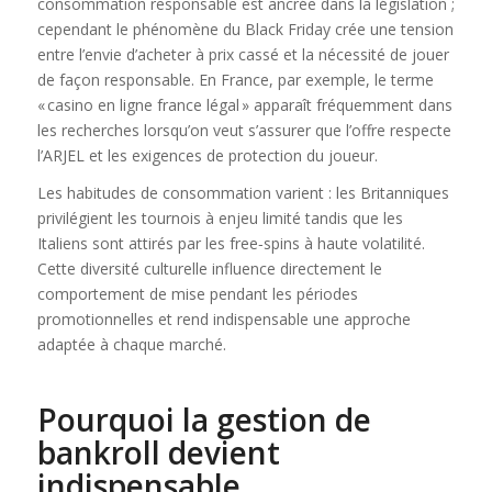
consommation responsable est ancrée dans la législation ;
cependant le phénomène du Black Friday crée une tension
entre l’envie d’acheter à prix cassé et la nécessité de jouer
de façon responsable. En France, par exemple, le terme
« casino en ligne france légal » apparaît fréquemment dans
les recherches lorsqu’on veut s’assurer que l’offre respecte
l’ARJEL et les exigences de protection du joueur.
Les habitudes de consommation varient : les Britanniques
privilégient les tournois à enjeu limité tandis que les
Italiens sont attirés par les free‑spins à haute volatilité.
Cette diversité culturelle influence directement le
comportement de mise pendant les périodes
promotionnelles et rend indispensable une approche
adaptée à chaque marché.
Pourquoi la gestion de
bankroll devient
indispensable