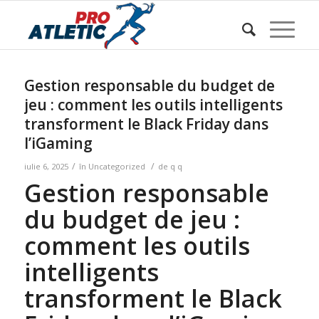
Sunteți aici:
Acasa
/
w Blog
/
Uncategorized
/
Gestion responsable du budget de jeu : comment les outils
intelligents...
Gestion responsable du budget de
jeu : comment les outils intelligents
transforment le Black Friday dans
l’iGaming
/
/
iulie 6, 2025
în
Uncategorized
de
q q
Gestion responsable
du budget de jeu :
comment les outils
intelligents
transforment le Black