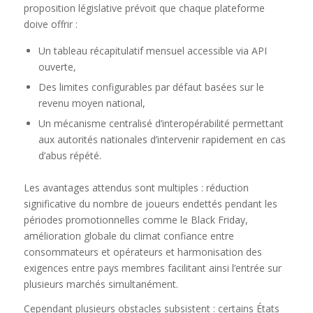
proposition législative prévoit que chaque plateforme
doive offrir :
Un tableau récapitulatif mensuel accessible via API
ouverte,
Des limites configurables par défaut basées sur le
revenu moyen national,
Un mécanisme centralisé d’interopérabilité permettant
aux autorités nationales d’intervenir rapidement en cas
d’abus répété.
Les avantages attendus sont multiples : réduction
significative du nombre de joueurs endettés pendant les
périodes promotionnelles comme le Black Friday,
amélioration globale du climat confiance entre
consommateurs et opérateurs et harmonisation des
exigences entre pays membres facilitant ainsi l’entrée sur
plusieurs marchés simultanément.
Cependant plusieurs obstacles subsistent : certains États