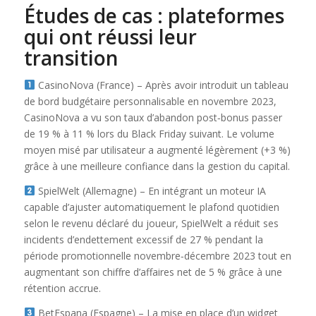
Études de cas : plateformes
qui ont réussi leur
transition
CasinoNova (France) – Après avoir introduit un tableau
de bord budgétaire personnalisable en novembre 2023,
CasinoNova a vu son taux d’abandon post‑bonus passer
de 19 % à 11 % lors du Black Friday suivant. Le volume
moyen misé par utilisateur a augmenté légèrement (+3 %)
grâce à une meilleure confiance dans la gestion du capital.
SpielWelt (Allemagne) – En intégrant un moteur IA
capable d’ajuster automatiquement le plafond quotidien
selon le revenu déclaré du joueur, SpielWelt a réduit ses
incidents d’endettement excessif de 27 % pendant la
période promotionnelle novembre‑décembre 2023 tout en
augmentant son chiffre d’affaires net de 5 % grâce à une
rétention accrue.
BetEspana (Espagne) – La mise en place d’un widget