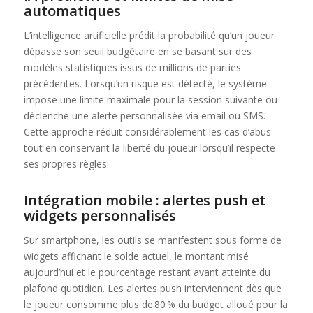
automatiques
L’intelligence artificielle prédit la probabilité qu’un joueur
dépasse son seuil budgétaire en se basant sur des
modèles statistiques issus de millions de parties
précédentes. Lorsqu’un risque est détecté, le système
impose une limite maximale pour la session suivante ou
déclenche une alerte personnalisée via email ou SMS.
Cette approche réduit considérablement les cas d’abus
tout en conservant la liberté du joueur lorsqu’il respecte
ses propres règles.
Intégration mobile : alertes push et
widgets personnalisés
Sur smartphone, les outils se manifestent sous forme de
widgets affichant le solde actuel, le montant misé
aujourd’hui et le pourcentage restant avant atteinte du
plafond quotidien. Les alertes push interviennent dès que
le joueur consomme plus de 80 % du budget alloué pour la