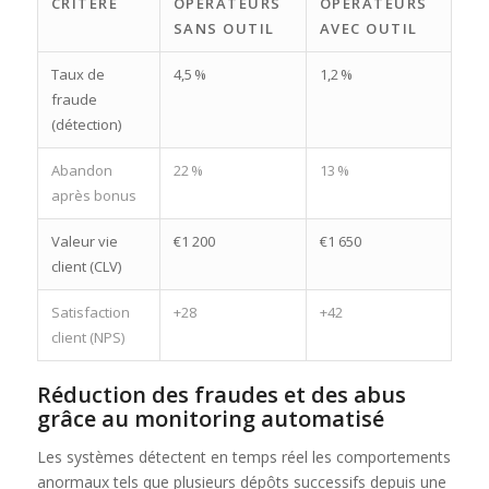
CRITÈRE
OPÉRATEURS
OPÉRATEURS
SANS OUTIL
AVEC OUTIL
Taux de
4,5 %
1,2 %
fraude
(détection)
Abandon
22 %
13 %
après bonus
Valeur vie
€1 200
€1 650
client (CLV)
Satisfaction
+28
+42
client (NPS)
Réduction des fraudes et des abus
grâce au monitoring automatisé
Les systèmes détectent en temps réel les comportements
anormaux tels que plusieurs dépôts successifs depuis une