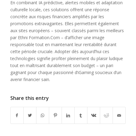
En combinant IA prédictive, alertes mobiles et adaptation
culturelle locale, ces solutions offrent une réponse
concrète aux risques financiers amplifiés par les
promotions extravagantes. Elles permettent également
aux sites européens – souvent classés parmi les meilleurs
par Ethni Formation.Com – d’afficher une image
responsable tout en maintenant leur rentabilité durant
cette période cruciale. Adopter dès aujourd’hui ces
technologies signifie profiter pleinement du plaisir ludique
tout en maîtrisant durablement son budget – un pari
gagnant pour chaque passionné d’iGaming soucieux d’un
avenir financier sain.
Share this entry