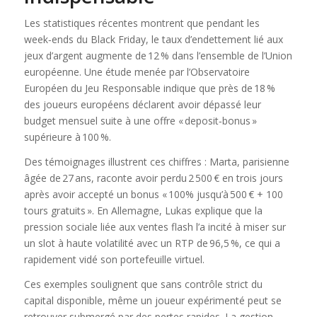
Les statistiques récentes montrent que pendant les
week‑ends du Black Friday, le taux d’endettement lié aux
jeux d’argent augmente de 12 % dans l’ensemble de l’Union
européenne. Une étude menée par l’Observatoire
Européen du Jeu Responsable indique que près de 18 %
des joueurs européens déclarent avoir dépassé leur
budget mensuel suite à une offre « deposit‑bonus »
supérieure à 100 %.
Des témoignages illustrent ces chiffres : Marta, parisienne
âgée de 27 ans, raconte avoir perdu 2 500 € en trois jours
après avoir accepté un bonus « 100% jusqu’à 500 € + 100
tours gratuits ». En Allemagne, Lukas explique que la
pression sociale liée aux ventes flash l’a incité à miser sur
un slot à haute volatilité avec un RTP de 96,5 %, ce qui a
rapidement vidé son portefeuille virtuel.
Ces exemples soulignent que sans contrôle strict du
capital disponible, même un joueur expérimenté peut se
retrouver submergé par des pertes rapides. La gestion