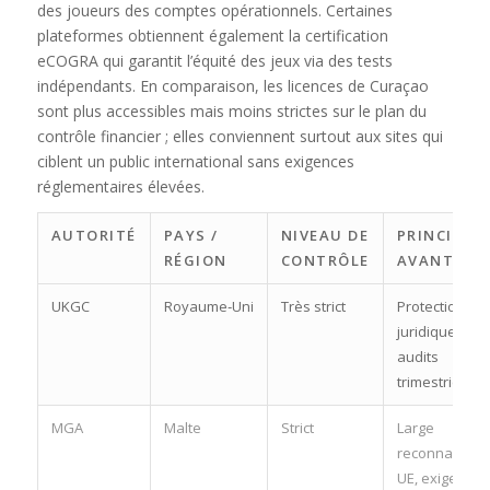
des joueurs des comptes opérationnels. Certaines
plateformes obtiennent également la certification
eCOGRA qui garantit l’équité des jeux via des tests
indépendants. En comparaison, les licences de Curaçao
sont plus accessibles mais moins strictes sur le plan du
contrôle financier ; elles conviennent surtout aux sites qui
ciblent un public international sans exigences
réglementaires élevées.
AUTORITÉ
PAYS /
NIVEAU DE
PRINCIPAU
RÉGION
CONTRÔLE
AVANTAGE
UKGC
Royaume‑Uni
Très strict
Protection
juridique forte
audits
trimestriels
MGA
Malte
Strict
Large
reconnaissan
UE, exigences