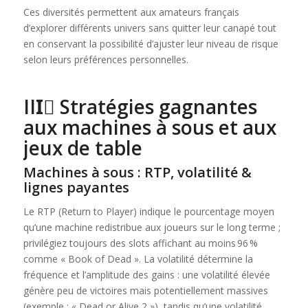
Ces diversités permettent aux amateurs français
d’explorer différents univers sans quitter leur canapé tout
en conservant la possibilité d’ajuster leur niveau de risque
selon leurs préférences personnelles.
III️⃣ Stratégies gagnantes
aux machines à sous et aux
jeux de table
Machines à sous : RTP, volatilité &
lignes payantes
Le RTP (Return to Player) indique le pourcentage moyen
qu’une machine redistribue aux joueurs sur le long terme ;
privilégiez toujours des slots affichant au moins 96 %
comme « Book of Dead ». La volatilité détermine la
fréquence et l’amplitude des gains : une volatilité élevée
génère peu de victoires mais potentiellement massives
(exemple : « Dead or Alive 2 »), tandis qu’une volatilité