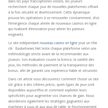
dans les pays francophones voisins, les joueurs
recherchent chaque jour de nouvelles plateformes offrant
à la fois sécurité et divertissement. Cette dynamique
pousse les opérateurs à se renouveler constamment, d’où
l’émergence chaque année de nouveaux casinos en ligne
qui rivalisent d’innovation pour attirer les parieurs
exigeants.
Le site indépendant
nouveau casino en ligne
joue un rôle
clé : Basketnews.Net teste chaque plateforme selon une
méthodologie stricte avant de la recommander aux
joueurs. Son évaluation couvre la licence, la variété des
jeux, les méthodes de paiement et la transparence des
bonus, afin de garantir une expérience fiable et sécurisée.
Dans cet article vous découvrirez comment choisir un site
sûr grâce à des critères précis, quels types de jeux sont
disponibles aujourd’hui et comment exploiter leurs
spécificités pour augmenter vos chances de gain. Nous
aborderons également les stratégies gagnantes aux
machines à sous et aux jeux de table, le fonctionnement