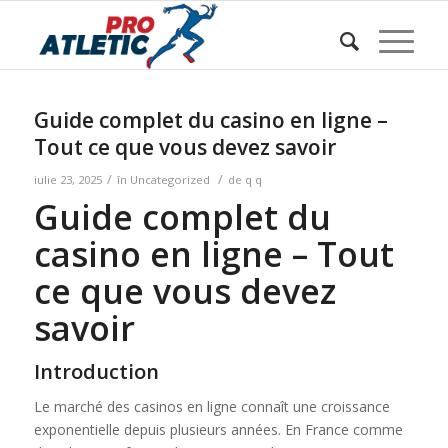
Sunteți aici:
Acasa
/
w Blog
/
Uncategorized
/
Guide complet du casino en ligne – Tout ce que vous devez
savoir
Guide complet du casino en ligne –
Tout ce que vous devez savoir
/
/
iulie 23, 2025
în
Uncategorized
de
q q
Guide complet du
casino en ligne – Tout
ce que vous devez
savoir
Introduction
Le marché des casinos en ligne connaît une croissance
exponentielle depuis plusieurs années. En France comme