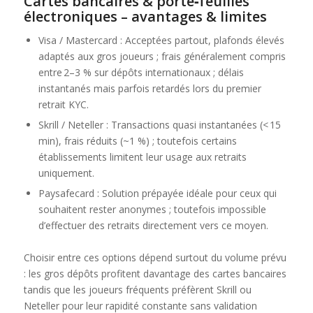
Cartes bancaires & porte‑feuilles
électroniques – avantages & limites
Visa / Mastercard : Acceptées partout, plafonds élevés
adaptés aux gros joueurs ; frais généralement compris
entre 2–3 % sur dépôts internationaux ; délais
instantanés mais parfois retardés lors du premier
retrait KYC.
Skrill / Neteller : Transactions quasi instantanées (< 15
min), frais réduits (~1 %) ; toutefois certains
établissements limitent leur usage aux retraits
uniquement.
Paysafecard : Solution prépayée idéale pour ceux qui
souhaitent rester anonymes ; toutefois impossible
d’effectuer des retraits directement vers ce moyen.
Choisir entre ces options dépend surtout du volume prévu
: les gros dépôts profitent davantage des cartes bancaires
tandis que les joueurs fréquents préfèrent Skrill ou
Neteller pour leur rapidité constante sans validation