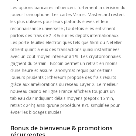
Les options bancaires influencent fortement la décision du
joueur francophone. Les cartes Visa et Mastercard restent
les plus utilisées pour leurs plafonds élevés et leur
reconnaissance universelle ; toutefois elles entraînent
parfois des frais de 2–3 % sur les dépôts internationaux.
Les porte‑feuilles électroniques tels que Skrill ou Neteller
offrent quant à eux des transactions quasi instantanées
avec un coût moyen inférieur à 1 %. Les cryptomonnaies
gagnent du terrain : Bitcoin permet un retrait en moins
d’une heure et assure l’anonymat requis par certains
joueurs prudents ; Ethereum propose des frais réduits
grâce aux améliorations du réseau Layer‑2. Le meilleur
nouveau casino en ligne France affichera toujours un
tableau clair indiquant délais moyens (dépot ≤ 15 min,
retrait ≤ 24 h) ainsi qu’une procédure KYC simplifiée pour
éviter les blocages inutiles.
Bonus de bienvenue & promotions
récurrentes