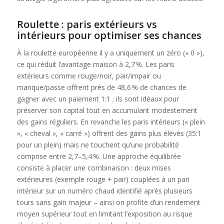
Roulette : paris extérieurs vs
intérieurs pour optimiser ses chances
À la roulette européenne il y a uniquement un zéro (« 0 »),
ce qui réduit l’avantage maison à 2,7 %. Les paris
extérieurs comme rouge/noir, pair/impair ou
manque/passe offrent près de 48,6 % de chances de
gagner avec un paiement 1:1 ; ils sont idéaux pour
préserver son capital tout en accumulant modestement
des gains réguliers. En revanche les paris intérieurs (« plein
», « cheval », « carré ») offrent des gains plus élevés (35:1
pour un plein) mais ne touchent qu’une probabilité
comprise entre 2,7–5,4 %. Une approche équilibrée
consiste à placer une combinaison : deux mises
extérieures (exemple rouge + pair) couplées à un pari
intérieur sur un numéro chaud identifié après plusieurs
tours sans gain majeur – ainsi on profite d’un rendement
moyen supérieur tout en limitant l’exposition au risque