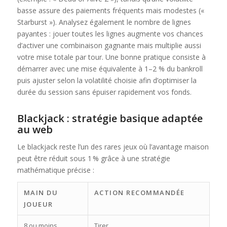
basse assure des paiements fréquents mais modestes («
Starburst »). Analysez également le nombre de lignes
payantes : jouer toutes les lignes augmente vos chances
d’activer une combinaison gagnante mais multiplie aussi
votre mise totale par tour. Une bonne pratique consiste à
démarrer avec une mise équivalente à 1–2 % du bankroll
puis ajuster selon la volatilité choisie afin d’optimiser la
durée du session sans épuiser rapidement vos fonds.
Blackjack : stratégie basique adaptée
au web
Le blackjack reste l’un des rares jeux où l’avantage maison
peut être réduit sous 1 % grâce à une stratégie
mathématique précise :
MAIN DU
ACTION RECOMMANDÉE
JOUEUR
8 ou moins
Tirer