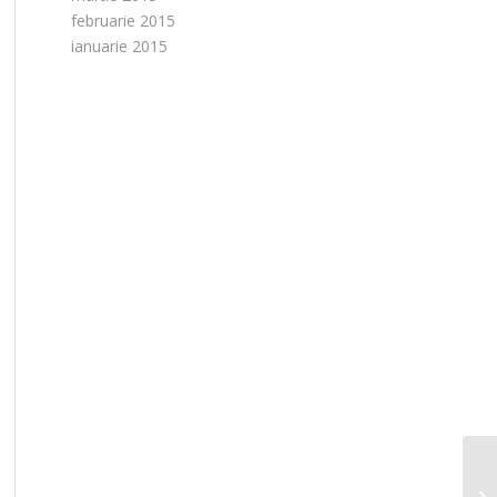
februarie 2015
ianuarie 2015
Co
fi