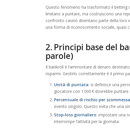
Questo fenomeno ha trasformato il betting da h
limitano a puntare, ma costruiscono una reputa
confronto casinò diventano parte della loro 
una forma di riconoscimento sociale, quasi 
2. Principi base del 
parole)
Il bankroll è l’ammontare di denaro destinat
risparmi. Gestirlo correttamente è il primo pas
Unità di puntata
: si definisce una perc
giocatore con 1 000 € dovrebbe puntare
Percentuale di rischio per scommess
evento singolo. Questo evita che una sin
Stop‑loss giornaliero
: impostare una sog
interrompe l’attività per la giornata.