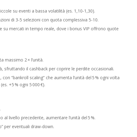
iccole su eventi a bassa volatilità (es. 1,10‑1,30).
azioni di 3‑5 selezioni con quota complessiva 5‑10.
ide su mercati in tempo reale, dove i bonus VIP offrono quote
ata massimo 2 × l’unità.
ità, sfruttando il cashback per coprire le perdite occasionali.
ità, con “bankroll scaling” che aumenta l’unità del 5 % ogni volta
(es. +5 % ogni 5 000 €).
.
o al livello precedente, aumentare l’unità del 5 %.
o” per eventuali draw‑down.