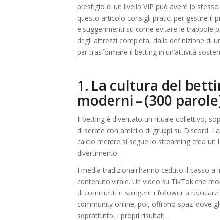
prestigio di un livello VIP può avere lo stesso
questo articolo consigli pratici per gestire i
e suggerimenti su come evitare le trappole psi
degli attrezzi completa, dalla definizione di un
per trasformare il betting in un’attività sosteni
1. La cultura del bett
moderni – (300 parole
Il betting è diventato un rituale collettivo, s
di serate con amici o di gruppi su Discord. L
calcio mentre si segue lo streaming crea un 
divertimento.
I media tradizionali hanno ceduto il passo a i
contenuto virale. Un video su TikTok che mos
di commenti e spingere i follower a replicar
community online, poi, offrono spazi dove gli
soprattutto, i propri risultati.