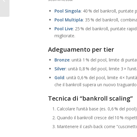
Responsabilità...
Pool Singola
: 40 % del bankroll, puntate p
Pool Multipla
: 35 % del bankroll, combin
Pool Live
: 25 % del bankroll, puntate rap
migliorate.
Adeguamento per tier
Bronze
: unità 1 % del pool, limite di punt
Silver
: unità 0,8 % del pool, limite 3 × l’un
Gold
: unità 0,6 % del pool, limite 4 × l’un
che il bankroll supera un nuovo traguardo 
Tecnica di “bankroll scaling”
Calcolare l’unità base (es. 0,6 % del pool)
Quando il bankroll cresce del 10 % rispett
Mantenere il cash‑back come “cuscinett