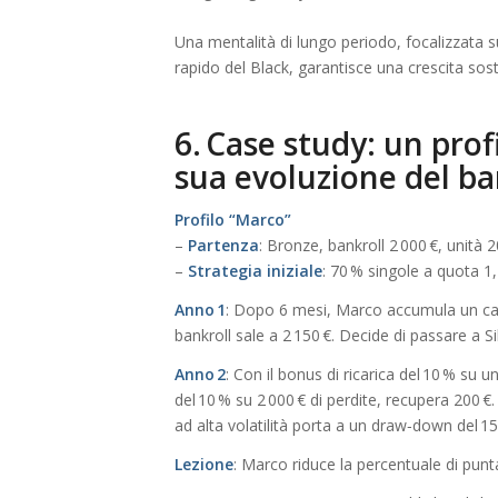
Una mentalità di lungo periodo, focalizzata 
rapido del Black, garantisce una crescita soste
6. Case study: un prof
sua evoluzione del ban
Profilo “Marco”
–
Partenza
: Bronze, bankroll 2 000 €, unità 2
–
Strategia iniziale
: 70 % singole a quota 1
Anno 1
: Dopo 6 mesi, Marco accumula un cash
bankroll sale a 2 150 €. Decide di passare a Si
Anno 2
: Con il bonus di ricarica del 10 % su 
del 10 % su 2 000 € di perdite, recupera 200 €
ad alta volatilità porta a un draw‑down del 15
Lezione
: Marco riduce la percentuale di punt