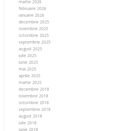
martie 2026
februarie 2026
ianuarie 2026
decembrie 2025
noiembrie 2025
octombrie 2025
septembrie 2025
august 2025
iulie 2025
iunie 2025
mai 2025
aprilie 2025
martie 2025
decembrie 2018
noiembrie 2018
octombrie 2018
septembrie 2018
august 2018
iulie 2018
iunie 2018