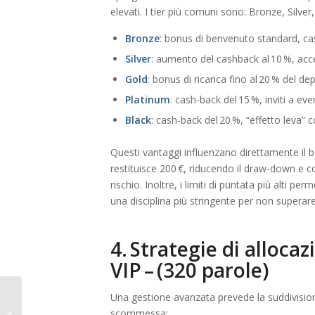
elevati. I tier più comuni sono: Bronze, Silver
Bronze
: bonus di benvenuto standard, cas
Silver
: aumento del cashback al 10 %, acce
Gold
: bonus di ricarica fino al 20 % del dep
Platinum
: cash‑back del 15 %, inviti a ev
Black
: cash‑back del 20 %, “effetto leva” 
Questi vantaggi influenzano direttamente il b
restituisce 200 €, riducendo il draw‑down e c
rischio. Inoltre, i limiti di puntata più alti p
una disciplina più stringente per non superare 
4. Strategie di alloca
VIP – (320 parole)
Una gestione avanzata prevede la suddivisione 
Gioco Consapevole e Jackpot Festivi
scommessa:
: Analisi Esperta degli Strumenti di