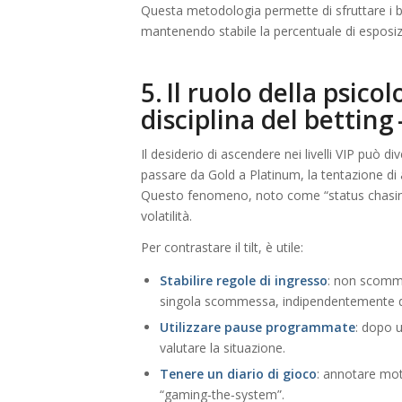
Questa metodologia permette di sfruttare i b
mantenendo stabile la percentuale di esposizi
5. Il ruolo della psico
disciplina del betting 
Il desiderio di ascendere nei livelli VIP può 
passare da Gold a Platinum, la tentazione d
Questo fenomeno, noto come “status chasing”
volatilità.
Per contrastare il tilt, è utile:
Stabilire regole di ingresso
: non scomme
singola scommessa, indipendentemente dal
Utilizzare pause programmate
: dopo u
valutare la situazione.
Tenere un diario di gioco
: annotare moti
“gaming‑the‑system”.