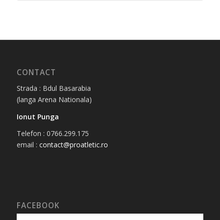
CONTACT
Strada : Bdul Basarabia
(langa Arena Nationala)
Ionut Punga
Telefon : 0766.299.175
email :
contact@proatletic.ro
FACEBOOK