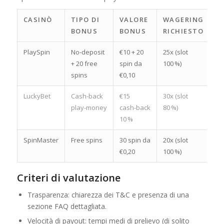
CASINÒ
TIPO DI
VALORE
WAGERING
G
BONUS
BONUS
RICHIESTO
E
PlaySpin
No‑deposit
€10 + 20
25x (slot
Sl
+ 20 free
spin da
100 %)
bl
spins
€0,10
LuckyBet
Cash‑back
€15
30x (slot
Sl
play‑money
cash‑back
80 %)
po
10 %
SpinMaster
Free spins
30 spin da
20x (slot
Sl
€0,20
100 %)
se
Criteri di valutazione
Trasparenza: chiarezza dei T&C e presenza di una
sezione FAQ dettagliata.
Velocità di payout: tempi medi di prelievo (di solito