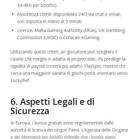
24‑48 h per bonifici).
Assistenza clienti: disponibilità 24/7 via chat e email,
con risposta in meno di 5 minuti.
Licenze: Malta Gaming Authority (MGA), UK Gambling
Commission (UKGC) o Curacao eGaming.
Utilizzando questi criteri, un giocatore può scegliere il
casinò che meglio si adatta al proprio stile: chi predilige la
rapidità di payout troverà più adatto PlaySpin, mentre chi
cerca una maggiore varietà di giochi potrà orientarsi verso
LuckyBet.
6. Aspetti Legali e di
Sicurezza
In Europa, i bonus gratuiti sono regolamentati dalle
autorità di licenza dei singoli Paesi. L’Agenzia delle Dogane
e dei Monopoli (ex AAMS) richiede che i bonus siano