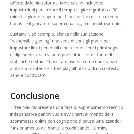
offerte dalle piattaforme. Molti casinò includono
impostazioni per limitare il tempo di gioco gratuito a 30
minuti al giorno, oppure per bloccare l’accesso a ulteriori
bonus se il giocatore supera una soglia di perdita virtuale.
Sustainair, ad esempio, elenca nella sua sezione
“responsible gaming” una serie di consigli pratici per
impostare limiti personali e per riconoscere i primi segnali
di dipendenza, senza però presentarsi come fonte di
statistiche o studi. Consultare risorse come questa può
aiutare a mantenere il free play all’interno di un contesto
sano e controllato.
Conclusione
Il free play rappresenta una fase di apprendimento tecnico
indispensabile per chi vuole avvicinarsi al mondo delle
scommesse online con cognizione di causa. Analizzando il
funzionamento dei bonus, decodificando i termini,