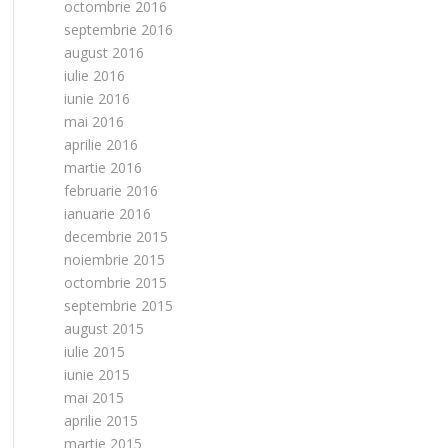
octombrie 2016
septembrie 2016
august 2016
iulie 2016
iunie 2016
mai 2016
aprilie 2016
martie 2016
februarie 2016
ianuarie 2016
decembrie 2015
noiembrie 2015
octombrie 2015
septembrie 2015
august 2015
iulie 2015
iunie 2015
mai 2015
aprilie 2015
martie 2015