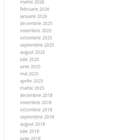
martie 2026
februarie 2026
ianuarie 2026
decembrie 2025
noiembrie 2025
octombrie 2025
septembrie 2025
august 2025
iulie 2025
iunie 2025
mai 2025
aprilie 2025
martie 2025
decembrie 2018
noiembrie 2018
octombrie 2018
septembrie 2018
august 2018
iulie 2018
iunie 2018