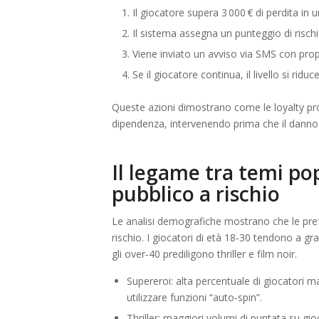
Il giocatore supera 3 000 € di perdita in 
Il sistema assegna un punteggio di rischi
Viene inviato un avviso via SMS con prop
Se il giocatore continua, il livello si ridu
Queste azioni dimostrano come le loyalty pr
dipendenza, intervenendo prima che il danno s
Il legame tra temi po
pubblico a rischio
Le analisi demografiche mostrano che le pref
rischio. I giocatori di età 18‑30 tendono a gr
gli over‑40 prediligono thriller e film noir.
Supereroi: alta percentuale di giocatori 
utilizzare funzioni “auto‑spin”.
Thriller: maggiori volumi di puntata su g