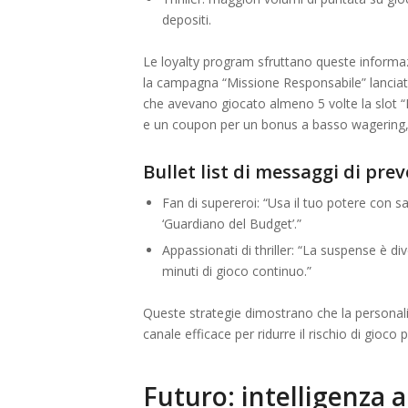
depositi.
Le loyalty program sfruttano queste informaz
la campagna “Missione Responsabile” lanciat
che avevano giocato almeno 5 volte la slot 
e un coupon per un bonus a basso wagering,
Bullet list di messaggi di pr
Fan di supereroi: “Usa il tuo potere con s
‘Guardiano del Budget’.”
Appassionati di thriller: “La suspense è div
minuti di gioco continuo.”
Queste strategie dimostrano che la persona
canale efficace per ridurre il rischio di gioco
Futuro: intelligenza a