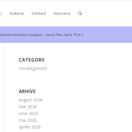
ri
Galerie
Contact
Inscriere
hermo Incontra il Jackpot – Come Film, Serie TV e l...
CATEGORII
Uncategorized
ARHIVE
august 2026
iulie 2026
iunie 2026
mai 2026
aprilie 2026