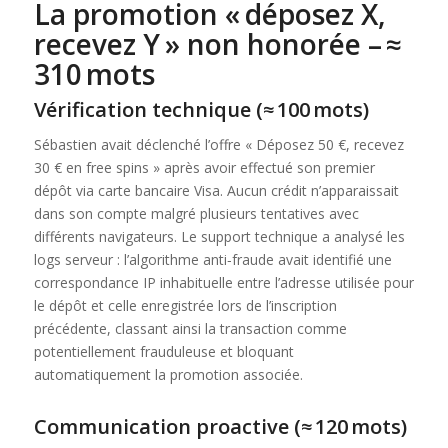
La promotion « déposez X,
recevez Y » non honorée – ≈
310 mots
Vérification technique (≈ 100 mots)
Sébastien avait déclenché l’offre « Déposez 50 €, recevez
30 € en free spins » après avoir effectué son premier
dépôt via carte bancaire Visa. Aucun crédit n’apparaissait
dans son compte malgré plusieurs tentatives avec
différents navigateurs. Le support technique a analysé les
logs serveur : l’algorithme anti‑fraude avait identifié une
correspondance IP inhabituelle entre l’adresse utilisée pour
le dépôt et celle enregistrée lors de l’inscription
précédente, classant ainsi la transaction comme
potentiellement frauduleuse et bloquant
automatiquement la promotion associée.
Communication proactive (≈ 120 mots)