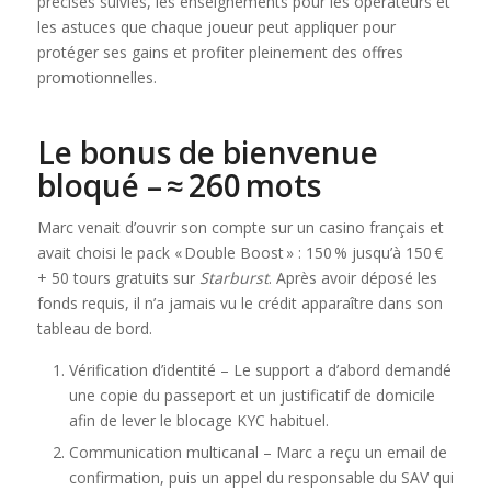
précises suivies, les enseignements pour les opérateurs et
les astuces que chaque joueur peut appliquer pour
protéger ses gains et profiter pleinement des offres
promotionnelles.
Le bonus de bienvenue
bloqué – ≈ 260 mots
Marc venait d’ouvrir son compte sur un casino français et
avait choisi le pack « Double Boost » : 150 % jusqu’à 150 €
+ 50 tours gratuits sur
Starburst
. Après avoir déposé les
fonds requis, il n’a jamais vu le crédit apparaître dans son
tableau de bord.
Vérification d’identité – Le support a d’abord demandé
une copie du passeport et un justificatif de domicile
afin de lever le blocage KYC habituel.
Communication multicanal – Marc a reçu un email de
confirmation, puis un appel du responsable du SAV qui