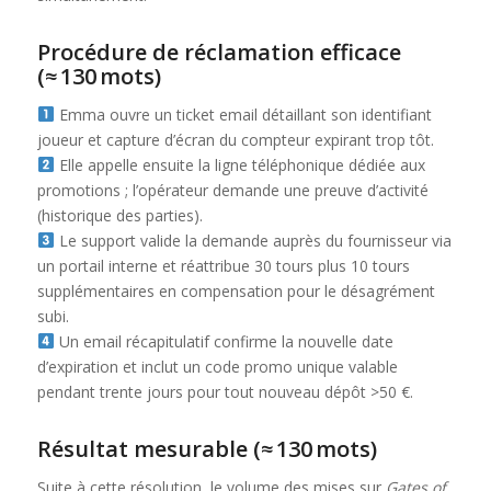
Procédure de réclamation efficace
(≈ 130 mots)
Emma ouvre un ticket email détaillant son identifiant
joueur et capture d’écran du compteur expirant trop tôt.
Elle appelle ensuite la ligne téléphonique dédiée aux
promotions ; l’opérateur demande une preuve d’activité
(historique des parties).
Le support valide la demande auprès du fournisseur via
un portail interne et réattribue 30 tours plus 10 tours
supplémentaires en compensation pour le désagrément
subi.
Un email récapitulatif confirme la nouvelle date
d’expiration et inclut un code promo unique valable
pendant trente jours pour tout nouveau dépôt >50 €.
Résultat mesurable (≈ 130 mots)
Suite à cette résolution, le volume des mises sur
Gates of