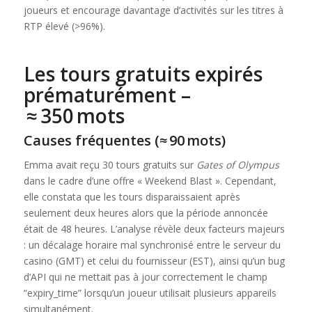
joueurs et encourage davantage d’activités sur les titres à
RTP élevé (>96%).
Les tours gratuits expirés
prématurément –
≈ 350 mots
Causes fréquentes (≈ 90 mots)
Emma avait reçu 30 tours gratuits sur
Gates of Olympus
dans le cadre d’une offre « Weekend Blast ». Cependant,
elle constata que les tours disparaissaient après
seulement deux heures alors que la période annoncée
était de 48 heures. L’analyse révèle deux facteurs majeurs
: un décalage horaire mal synchronisé entre le serveur du
casino (GMT) et celui du fournisseur (EST), ainsi qu’un bug
d’API qui ne mettait pas à jour correctement le champ
“expiry_time” lorsqu’un joueur utilisait plusieurs appareils
simultanément.