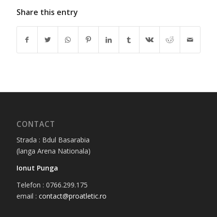
Share this entry
CONTACT
Strada : Bdul Basarabia
(langa Arena Nationala)
Ionut Punga
Telefon : 0766.299.175
email :
contact@proatletic.ro