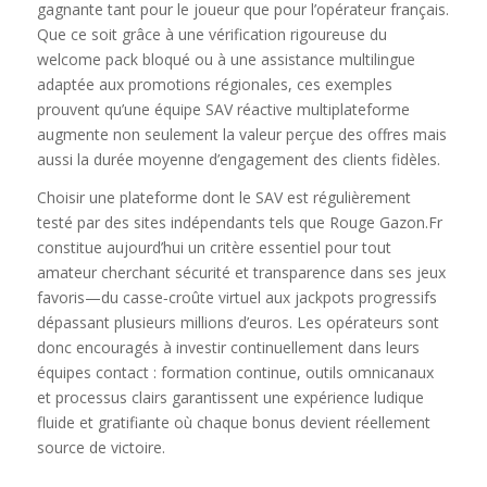
gagnante tant pour le joueur que pour l’opérateur français.
Que ce soit grâce à une vérification rigoureuse du
welcome pack bloqué ou à une assistance multilingue
adaptée aux promotions régionales, ces exemples
prouvent qu’une équipe SAV réactive multiplateforme
augmente non seulement la valeur perçue des offres mais
aussi la durée moyenne d’engagement des clients fidèles.
Choisir une plateforme dont le SAV est régulièrement
testé par des sites indépendants tels que Rouge Gazon.Fr
constitue aujourd’hui un critère essentiel pour tout
amateur cherchant sécurité et transparence dans ses jeux
favoris—du casse‑croûte virtuel aux jackpots progressifs
dépassant plusieurs millions d’euros. Les opérateurs sont
donc encouragés à investir continuellement dans leurs
équipes contact : formation continue, outils omnicanaux
et processus clairs garantissent une expérience ludique
fluide et gratifiante où chaque bonus devient réellement
source de victoire.