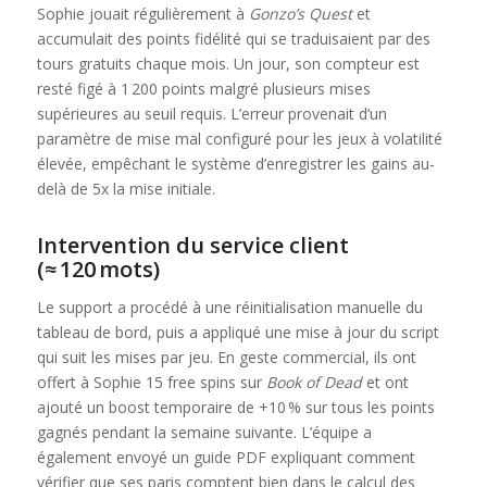
Sophie jouait régulièrement à
Gonzo’s Quest
et
accumulait des points fidélité qui se traduisaient par des
tours gratuits chaque mois. Un jour, son compteur est
resté figé à 1 200 points malgré plusieurs mises
supérieures au seuil requis. L’erreur provenait d’un
paramètre de mise mal configuré pour les jeux à volatilité
élevée, empêchant le système d’enregistrer les gains au-
delà de 5x la mise initiale.
Intervention du service client
(≈ 120 mots)
Le support a procédé à une réinitialisation manuelle du
tableau de bord, puis a appliqué une mise à jour du script
qui suit les mises par jeu. En geste commercial, ils ont
offert à Sophie 15 free spins sur
Book of Dead
et ont
ajouté un boost temporaire de +10 % sur tous les points
gagnés pendant la semaine suivante. L’équipe a
également envoyé un guide PDF expliquant comment
vérifier que ses paris comptent bien dans le calcul des