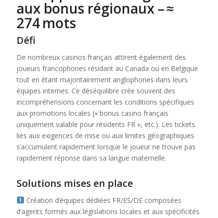
aux bonus régionaux – ≈
274 mots
Défi
De nombreux casinos français attirent également des
joueurs francophones résidant au Canada ou en Belgique
tout en étant majoritairement anglophones dans leurs
équipes internes. Ce déséquilibre crée souvent des
incompréhensions concernant les conditions spécifiques
aux promotions locales (« bonus casino français
uniquement valable pour résidents FR », etc.). Les tickets
liés aux exigences de mise ou aux limites géographiques
s’accumulent rapidement lorsque le joueur ne trouve pas
rapidement réponse dans sa langue maternelle.
Solutions mises en place
Création d’équipes dédiées FR/ES/DE composées
d’agents formés aux législations locales et aux spécificités