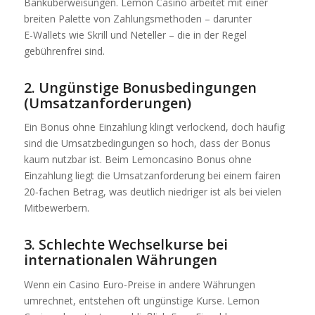
Banküberweisungen. Lemon Casino arbeitet mit einer
breiten Palette von Zahlungsmethoden – darunter
E‑Wallets wie Skrill und Neteller – die in der Regel
gebührenfrei sind.
2. Ungünstige Bonusbedingungen
(Umsatzanforderungen)
Ein Bonus ohne Einzahlung klingt verlockend, doch häufig
sind die Umsatzbedingungen so hoch, dass der Bonus
kaum nutzbar ist. Beim Lemoncasino Bonus ohne
Einzahlung liegt die Umsatzanforderung bei einem fairen
20‑fachen Betrag, was deutlich niedriger ist als bei vielen
Mitbewerbern.
3. Schlechte Wechselkurse bei
internationalen Währungen
Wenn ein Casino Euro‑Preise in andere Währungen
umrechnet, entstehen oft ungünstige Kurse. Lemon