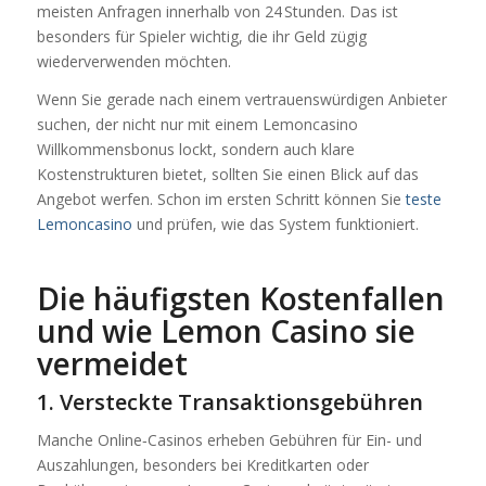
meisten Anfragen innerhalb von 24 Stunden. Das ist
besonders für Spieler wichtig, die ihr Geld zügig
wiederverwenden möchten.
Wenn Sie gerade nach einem vertrauenswürdigen Anbieter
suchen, der nicht nur mit einem Lemoncasino
Willkommensbonus lockt, sondern auch klare
Kostenstrukturen bietet, sollten Sie einen Blick auf das
Angebot werfen. Schon im ersten Schritt können Sie
teste
Lemoncasino
und prüfen, wie das System funktioniert.
Die häufigsten Kostenfallen
und wie Lemon Casino sie
vermeidet
1. Versteckte Transaktionsgebühren
Manche Online‑Casinos erheben Gebühren für Ein- und
Auszahlungen, besonders bei Kreditkarten oder