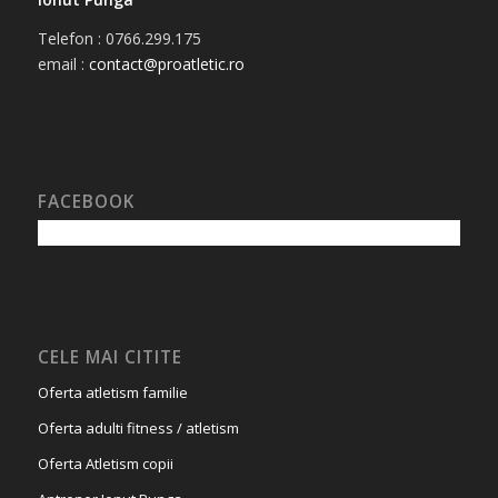
Telefon : 0766.299.175
email :
contact@proatletic.ro
FACEBOOK
CELE MAI CITITE
Oferta atletism familie
Oferta adulti fitness / atletism
Oferta Atletism copii