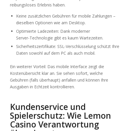
reibungsloses Erlebnis haben.
Keine zusätzlichen Gebühren für mobile Zahlungen –
dieselben Optionen wie am Desktop.
Optimierte Ladezeiten: Dank moderner
Server‑Technologie gibt es kaum Wartezeiten.
Sicherheitszertifikate: SSL‑Verschlüsselung schützt Ihre
Daten sowohl auf dem PC als auch mobil.
Ein weiterer Vorteil: Das mobile Interface zeigt die
Kostenübersicht klar an. Sie sehen sofort, welche
Gebühren (falls überhaupt) anfallen und können Ihre
Ausgaben in Echtzeit kontrollieren.
Kundenservice und
Spielerschutz: Wie Lemon
Casino Verantwortung