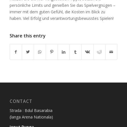
persönliche Limits und genießen Sie das Spielvergnügen –
immer mit dem guten Gefühl, die Kosten im Blick zu
haben. Viel Erfolg und verantwortungsbewusstes Spielen!
Share this entry
CONTACT
Strada : Bdul Basarabia
(langa Arena Nationala)
Ionut Punga