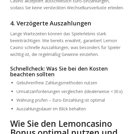
Casino akzeptiert ausschließlich Euro‑Einzahlungen,
sodass Sie keine versteckten Wechselkursverluste erleiden.
4. Verzögerte Auszahlungen
Lange Wartezeiten können das Spielerlebnis stark
beeinträchtigen. Wie bereits erwähnt, garantiert Lemon
Casino schnelle Auszahlungen, was besonders für Spieler
wichtig ist, die regelmäßig Gewinne einziehen.
Schnellcheck: Was Sie bei den Kosten
beachten sollten
Gebührenfreie Zahlungsmethoden nutzen
Umsatzanforderungen vergleichen (idealerweise < 30 x)
Währung prüfen – Euro‑Einzahlung ist optimal
Auszahlungsdauer im Blick behalten
Wie Sie den Lemoncasino
Bonus optimal nutzen und