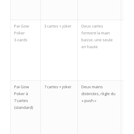
comb
clas
Pai Gow
3 cartes + joker
Deux cartes
La m
Poker
forment la main
bass
3‑cards
basse, une seule
pres
en haute
touj
paire
card,
simpl
plac
Pai Gow
7 cartes + joker
Deux mains
Néce
Poker à
distinctes, règle du
équil
7 cartes
« push »
préci
(standard)
les 
main
maxi
RTP