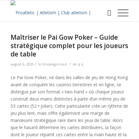
Sunteți aici:
Acasa
/
w Blog
/
Uncategorized
/
Maîtriser le Pai Gow Poker – Guide stratégique complet
pour les joueurs de ...
Maîtriser le Pai Gow Poker – Guide
stratégique complet pour les joueurs
de table
/
/
august 6, 2025
în
Uncategorized
de
q q
Le Pai Gow Poker, né dans les salles de jeu de Hong Kong
avant de conquérir les casinos terrestres et en ligne, se
distingue par son format « two‑hand » où chaque joueur
construit deux mains distinctes à partir d’un même jeu de
53 cartes (52 + joker). Cette particularité crée un rythme de
jeu plus lent, mais offre également une marge de
manœuvre stratégique rare dans les jeux de table. Alors
que le hasard détermine les cartes distribuées, la façon
dont le joueur répartit ces cartes entre la main haute et la