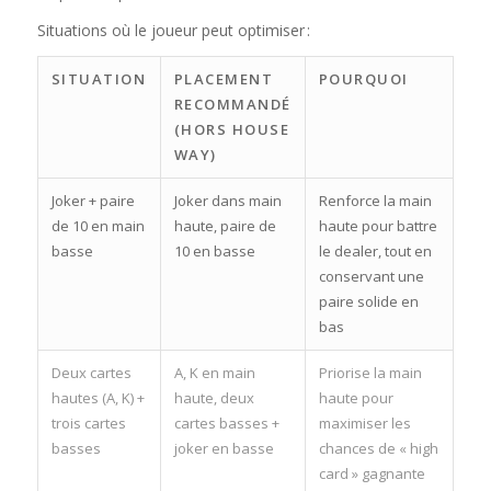
Situations où le joueur peut optimiser :
SITUATION
PLACEMENT
POURQUOI
RECOMMANDÉ
(HORS HOUSE
WAY)
Joker + paire
Joker dans main
Renforce la main
de 10 en main
haute, paire de
haute pour battre
basse
10 en basse
le dealer, tout en
conservant une
paire solide en
bas
Deux cartes
A, K en main
Priorise la main
hautes (A, K) +
haute, deux
haute pour
trois cartes
cartes basses +
maximiser les
basses
joker en basse
chances de « high
card » gagnante