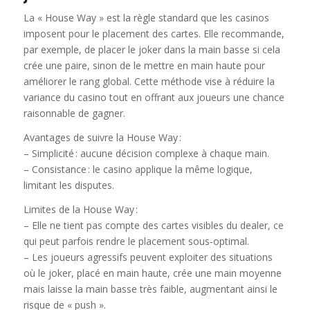
La « House Way » est la règle standard que les casinos
imposent pour le placement des cartes. Elle recommande,
par exemple, de placer le joker dans la main basse si cela
crée une paire, sinon de le mettre en main haute pour
améliorer le rang global. Cette méthode vise à réduire la
variance du casino tout en offrant aux joueurs une chance
raisonnable de gagner.
Avantages de suivre la House Way :
– Simplicité : aucune décision complexe à chaque main.
– Consistance : le casino applique la même logique,
limitant les disputes.
Limites de la House Way :
– Elle ne tient pas compte des cartes visibles du dealer, ce
qui peut parfois rendre le placement sous‑optimal.
– Les joueurs agressifs peuvent exploiter des situations
où le joker, placé en main haute, crée une main moyenne
mais laisse la main basse très faible, augmentant ainsi le
risque de « push ».