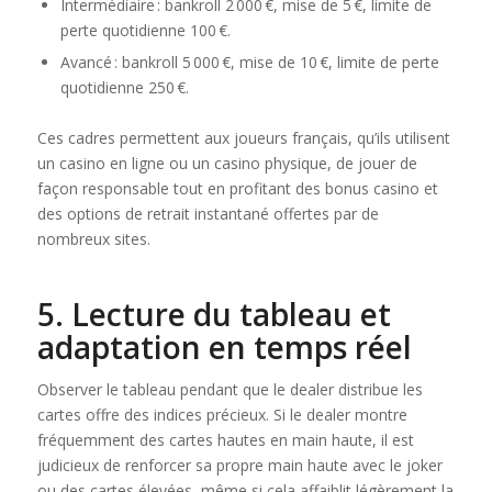
Intermédiaire : bankroll 2 000 €, mise de 5 €, limite de
perte quotidienne 100 €.
Avancé : bankroll 5 000 €, mise de 10 €, limite de perte
quotidienne 250 €.
Ces cadres permettent aux joueurs français, qu’ils utilisent
un casino en ligne ou un casino physique, de jouer de
façon responsable tout en profitant des bonus casino et
des options de retrait instantané offertes par de
nombreux sites.
5. Lecture du tableau et
adaptation en temps réel
Observer le tableau pendant que le dealer distribue les
cartes offre des indices précieux. Si le dealer montre
fréquemment des cartes hautes en main haute, il est
judicieux de renforcer sa propre main haute avec le joker
ou des cartes élevées, même si cela affaiblit légèrement la