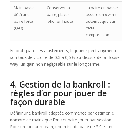
Main basse
Conserver la
La paire en basse
déjà une
paire, placer
assure un « win »
paire forte
joker en haute
automatique sur
(Q‑Q)
cette
comparaison
En pratiquant ces ajustements, le joueur peut augmenter
son taux de victoire de 0,3 à 0,5 % au-dessus de la House
Way, un gain non négligeable sur le long terme.
4. Gestion de la bankroll :
règles d’or pour jouer de
façon durable
Définir une bankroll adaptée commence par estimer le
nombre de mains que l’on souhaite jouer par session.
Pour un joueur moyen, une mise de base de 5 € et un