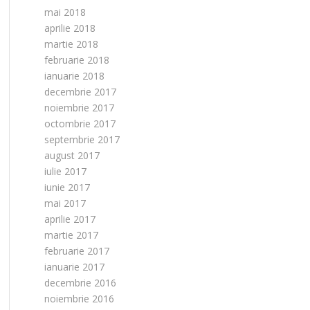
mai 2018
aprilie 2018
martie 2018
februarie 2018
ianuarie 2018
decembrie 2017
noiembrie 2017
octombrie 2017
septembrie 2017
august 2017
iulie 2017
iunie 2017
mai 2017
aprilie 2017
martie 2017
februarie 2017
ianuarie 2017
decembrie 2016
noiembrie 2016