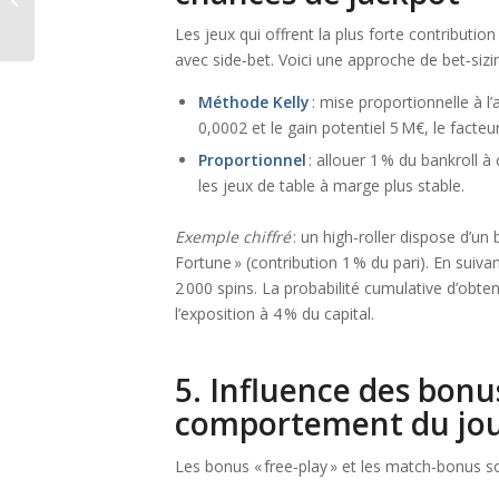
incentivi culturali...
Les jeux qui offrent la plus forte contribution
avec side‑bet. Voici une approche de bet‑sizin
Méthode Kelly
: mise proportionnelle à l
0,0002 et le gain potentiel 5 M€, le facteur
Proportionnel
: allouer 1 % du bankroll à
les jeux de table à marge plus stable.
Exemple chiffré
: un high‑roller dispose d’un 
Fortune » (contribution 1 % du pari). En suivan
2 000 spins. La probabilité cumulative d’obte
l’exposition à 4 % du capital.
5. Influence des bonus
comportement du jo
Les bonus « free‑play » et les match‑bonus s