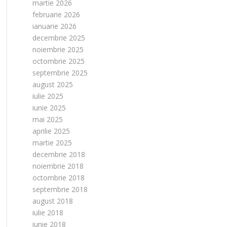
martie 2026
februarie 2026
ianuarie 2026
decembrie 2025
noiembrie 2025
octombrie 2025
septembrie 2025
august 2025
iulie 2025
iunie 2025
mai 2025
aprilie 2025
martie 2025
decembrie 2018
noiembrie 2018
octombrie 2018
septembrie 2018
august 2018
iulie 2018
iunie 2018