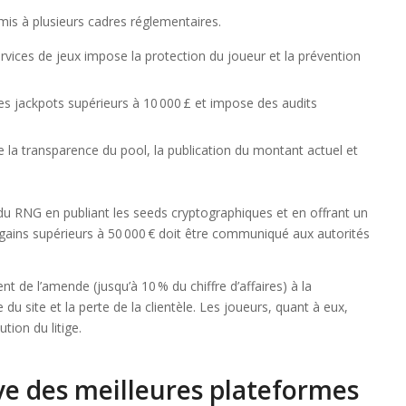
mis à plusieurs cadres réglementaires.
 services de jeux impose la protection du joueur et la prévention
les jackpots supérieurs à 10 000 £ et impose des audits
 la transparence du pool, la publication du montant actuel et
é du RNG en publiant les seeds cryptographiques et en offrant un
 gains supérieurs à 50 000 € doit être communiqué aux autorités
t de l’amende (jusqu’à 10 % du chiffre d’affaires) à la
 du site et la perte de la clientèle. Les joueurs, quant à eux,
tion du litige.
ve des meilleures plateformes