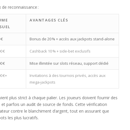
x de reconnaissance :
UME
AVANTAGES CLÉS
SUEL
 €
Bonus de 20 % + accès aux jackpots stand‑alone
0 €
Cashback 10 % + side‑bet exclusifs
0 €
Mise illimitée sur slots réseau, support dédié
0 €+
Invitations à des tournois privés, accès aux
mega‑jackpots
t plus strict à chaque palier. Les joueurs doivent fournir des
s et parfois un audit de source de fonds. Cette vérification
érateur contre le blanchiment d’argent, tout en assurant que
ts les plus lucratifs.