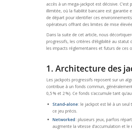
accès à un mega‑jackpot est décisive. C’est 
illimitée, où la fiabilité bancaire est garant
de départ pour identifier ces environnements 
opérateurs offrant des limites de mise élevé
Dans la suite de cet article, nous décortiqu
progressifs, les critères d’éligibilité au statut
les impacts réglementaires et futurs de ces o
1. Architecture des j
Les jackpots progressifs reposent sur un alg
contribue à un fonds commun, généralement
0,5 % et 2 %). Ce fonds s’accumule tant qu’a
Stand‑alone
: le jackpot est lié à un seu
ce jeu précis.
Networked
: plusieurs jeux, parfois répa
augmente la vitesse d’accumulation et le 