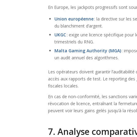
En Europe, les jackpots progressifs sont sou
Union européenne
: la directive sur les
du blanchiment d’argent.
UKGC
: exige une licence spécifique pour 
trimestriels du RNG.
Malta Gaming Authority (MGA)
: impose
un audit annuel des algorithmes.
Les opérateurs doivent garantir l’auditabilit
accès aux rapports de test. Le reporting des
fiscales locales.
En cas de non‑conformité, les sanctions varien
révocation de licence, entraînant la fermeture
peuvent voir leurs gains gelés jusqu’à la résolu
7. Analyse comparati