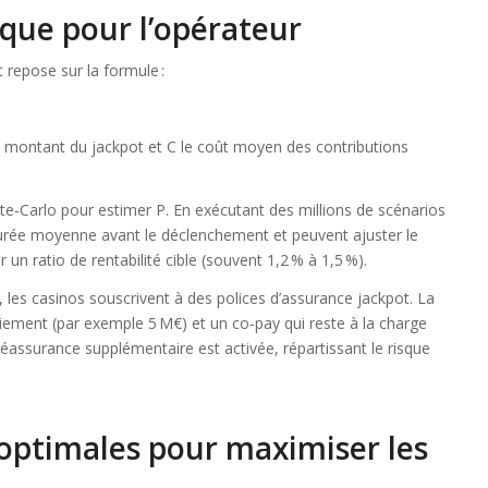
sque pour l’opérateur
t repose sur la formule :
le montant du jackpot et C le coût moyen des contributions
te‑Carlo pour estimer P. En exécutant des millions de scénarios
a durée moyenne avant le déclenchement et peuvent ajuster le
un ratio de rentabilité cible (souvent 1,2 % à 1,5 %).
les casinos souscrivent à des polices d’assurance jackpot. La
iement (par exemple 5 M€) et un co‑pay qui reste à la charge
éassurance supplémentaire est activée, répartissant le risque
 optimales pour maximiser les