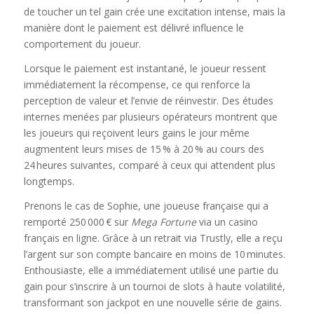
de toucher un tel gain crée une excitation intense, mais la
manière dont le paiement est délivré influence le
comportement du joueur.
Lorsque le paiement est instantané, le joueur ressent
immédiatement la récompense, ce qui renforce la
perception de valeur et l’envie de réinvestir. Des études
internes menées par plusieurs opérateurs montrent que
les joueurs qui reçoivent leurs gains le jour même
augmentent leurs mises de 15 % à 20 % au cours des
24 heures suivantes, comparé à ceux qui attendent plus
longtemps.
Prenons le cas de Sophie, une joueuse française qui a
remporté 250 000 € sur
Mega Fortune
via un casino
français en ligne. Grâce à un retrait via Trustly, elle a reçu
l’argent sur son compte bancaire en moins de 10 minutes.
Enthousiaste, elle a immédiatement utilisé une partie du
gain pour s’inscrire à un tournoi de slots à haute volatilité,
transformant son jackpot en une nouvelle série de gains.