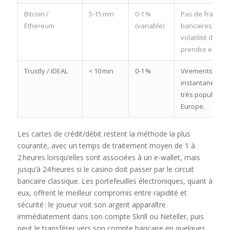
Bitcoin /
5‑15 min
0‑1 %
Pas de frais
Ethereum
(variable)
bancaires, mais
volatilité du cou
prendre en com
Trustly / iDEAL
< 10 min
0‑1 %
Virements
instantanés loc
très populaires
Europe.
Les cartes de crédit/débit restent la méthode la plus
courante, avec un temps de traitement moyen de 1 à
2 heures lorsqu’elles sont associées à un e‑wallet, mais
jusqu’à 24 heures si le casino doit passer par le circuit
bancaire classique. Les portefeuilles électroniques, quant à
eux, offrent le meilleur compromis entre rapidité et
sécurité : le joueur voit son argent apparaître
immédiatement dans son compte Skrill ou Neteller, puis
peut le transférer vers son compte bancaire en quelques