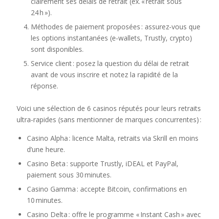
clairement ses délais de retrait (ex. « retrait sous
24 h »).
Méthodes de paiement proposées : assurez‑vous que
les options instantanées (e‑wallets, Trustly, crypto)
sont disponibles.
Service client : posez la question du délai de retrait
avant de vous inscrire et notez la rapidité de la
réponse.
Voici une sélection de 6 casinos réputés pour leurs retraits
ultra‑rapides (sans mentionner de marques concurrentes) :
Casino Alpha : licence Malta, retraits via Skrill en moins
d’une heure.
Casino Beta : supporte Trustly, iDEAL et PayPal,
paiement sous 30 minutes.
Casino Gamma : accepte Bitcoin, confirmations en
10 minutes.
Casino Delta : offre le programme « Instant Cash » avec