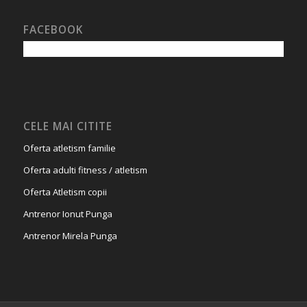
FACEBOOK
CELE MAI CITITE
Oferta atletism familie
Oferta adulti fitness / atletism
Oferta Atletism copii
Antrenor Ionut Punga
Antrenor Mirela Punga