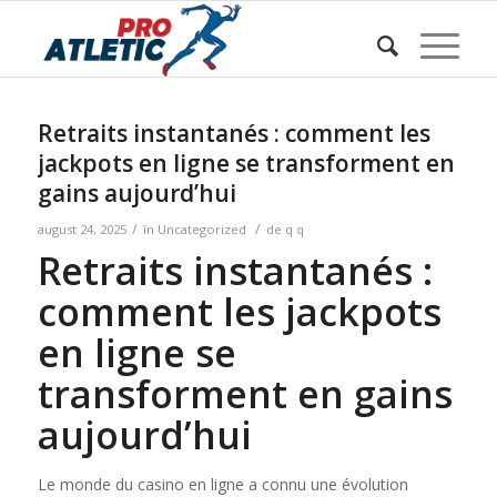
Sunteți aici:
Acasa
/
w Blog
/
Uncategorized
/
Retraits instantanés : comment les jackpots en ligne se
transforment en ...
Retraits instantanés : comment les
jackpots en ligne se transforment en
gains aujourd’hui
/
/
august 24, 2025
în
Uncategorized
de
q q
Retraits instantanés :
comment les jackpots
en ligne se
transforment en gains
aujourd’hui
Le monde du casino en ligne a connu une évolution