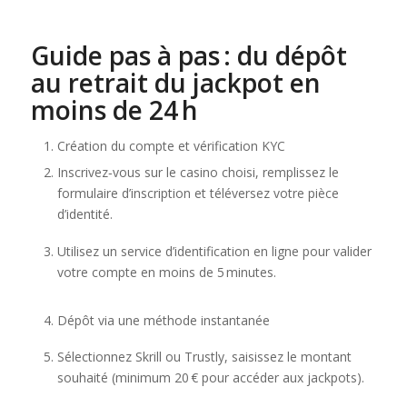
Guide pas à pas : du dépôt
au retrait du jackpot en
moins de 24 h
Création du compte et vérification KYC
Inscrivez‑vous sur le casino choisi, remplissez le
formulaire d’inscription et téléversez votre pièce
d’identité.
Utilisez un service d’identification en ligne pour valider
votre compte en moins de 5 minutes.
Dépôt via une méthode instantanée
Sélectionnez Skrill ou Trustly, saisissez le montant
souhaité (minimum 20 € pour accéder aux jackpots).