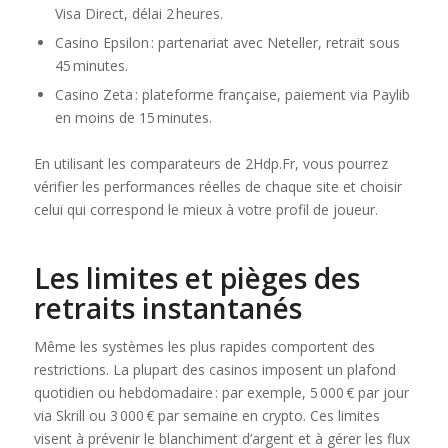
Visa Direct, délai 2 heures.
Casino Epsilon : partenariat avec Neteller, retrait sous
45 minutes.
Casino Zeta : plateforme française, paiement via Paylib
en moins de 15 minutes.
En utilisant les comparateurs de 2Hdp.Fr, vous pourrez
vérifier les performances réelles de chaque site et choisir
celui qui correspond le mieux à votre profil de joueur.
Les limites et pièges des
retraits instantanés
Même les systèmes les plus rapides comportent des
restrictions. La plupart des casinos imposent un plafond
quotidien ou hebdomadaire : par exemple, 5 000 € par jour
via Skrill ou 3 000 € par semaine en crypto. Ces limites
visent à prévenir le blanchiment d’argent et à gérer les flux