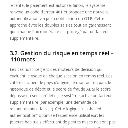
récente, le paiement est autorisé. Sinon, le système
renvoie un code d’erreur 401 et propose une nouvelle
authentification via push notification ou OTP. Cette
approche évite les doubles saisies tout en garantissant
que chaque flux monétaire est protégé par un facteur
supplémentaire.
3.2. Gestion du risque en temps réel –
110 mots
Les casinos intègrent des moteurs de décision qui
évaluent le risque de chaque session en temps réel. Les
critères incluent le pays d’origine, le montant du pari, le
historique de dépôt et le score de fraude AI. Si le score
dépasse un seuil prédéfini, le système active un facteur
supplémentaire (par exemple, une demande de
reconnaissance faciale). Cette logique “risk‑based
authentication” optimise l’expérience utilisateur : les
joueurs habituels effectuant de petites mises ne sont pas