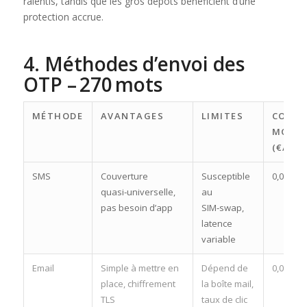
ralentis, tandis que les gros dépôts bénéficient d’une
protection accrue.
4. Méthodes d’envoi des
OTP – 270 mots
MÉTHODE
AVANTAGES
LIMITES
COÛT
MOYE
(€/MOI
SMS
Couverture
Susceptible
0,02 €/
quasi‑universelle,
au
pas besoin d’app
SIM‑swap,
latence
variable
Email
Simple à mettre en
Dépend de
0,005 €/
place, chiffrement
la boîte mail,
TLS
taux de clic