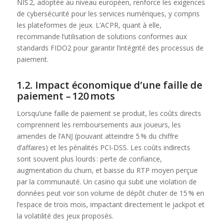
NIS 2, adoptée au niveau européen, renforce les exigences
de cybersécurité pour les services numériques, y compris
les plateformes de jeux. L’ACPR, quant à elle,
recommande l’utilisation de solutions conformes aux
standards FIDO2 pour garantir l’intégrité des processus de
paiement.
1.2. Impact économique d’une faille de
paiement – 120 mots
Lorsqu’une faille de paiement se produit, les coûts directs
comprennent les remboursements aux joueurs, les
amendes de l’ANJ (pouvant atteindre 5 % du chiffre
d’affaires) et les pénalités PCI‑DSS. Les coûts indirects
sont souvent plus lourds : perte de confiance,
augmentation du churn, et baisse du RTP moyen perçue
par la communauté. Un casino qui subit une violation de
données peut voir son volume de dépôt chuter de 15 % en
l’espace de trois mois, impactant directement le jackpot et
la volatilité des jeux proposés.