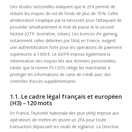
Des études sectorielles indiquent que le 2FA permet de
réduire les risques de vol de fonds de plus de 70 %. Cette
amélioration s’explique par la nécessité pour l’attaquant de
posséder simultanément le mot de passe et le second
facteur (OTP, biométrie, token). Les licences d’e‑gaming,
notamment celles délivrées par l’ANJ en France, exigent
une authentification forte pour les opérations de paiement
supérieures à 1 000 €. Le GDPR impose également la
minimisation des risques liés aux données personnelles,
tandis que la norme PCI‑DSS oblige les marchands à
protéger les informations de carte de crédit avec des
contrôles d’accès supplémentaires.
1.1. Le cadre légal français et européen
(H3) – 120 mots
En France, l’Autorité Nationale des Jeux (ANJ) impose aux
opérateurs de mettre en œuvre un 2FA pour toute
transaction dépassant les seuils de vigilance. La Directive