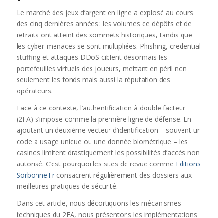
Le marché des jeux d’argent en ligne a explosé au cours
des cinq dernières années : les volumes de dépôts et de
retraits ont atteint des sommets historiques, tandis que
les cyber‑menaces se sont multipliées. Phishing, credential
stuffing et attaques DDoS ciblent désormais les
portefeuilles virtuels des joueurs, mettant en péril non
seulement les fonds mais aussi la réputation des
opérateurs.
Face à ce contexte, l’authentification à double facteur
(2FA) s’impose comme la première ligne de défense. En
ajoutant un deuxième vecteur d’identification – souvent un
code à usage unique ou une donnée biométrique – les
casinos limitent drastiquement les possibilités d’accès non
autorisé. C’est pourquoi les sites de revue comme
Editions
Sorbonne Fr
consacrent régulièrement des dossiers aux
meilleures pratiques de sécurité.
Dans cet article, nous décortiquons les mécanismes
techniques du 2FA, nous présentons les implémentations