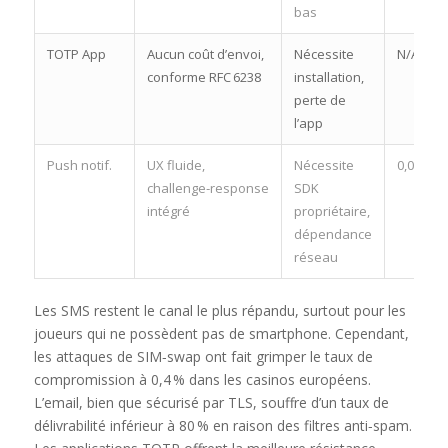
bas
TOTP App
Aucun coût d’envoi,
Nécessite
N/A
conforme RFC 6238
installation,
perte de
l’app
Push notif.
UX fluide,
Nécessite
0,01 €/no
challenge‑response
SDK
intégré
propriétaire,
dépendance
réseau
Les SMS restent le canal le plus répandu, surtout pour les
joueurs qui ne possèdent pas de smartphone. Cependant,
les attaques de SIM‑swap ont fait grimper le taux de
compromission à 0,4 % dans les casinos européens.
L’email, bien que sécurisé par TLS, souffre d’un taux de
délivrabilité inférieur à 80 % en raison des filtres anti‑spam.