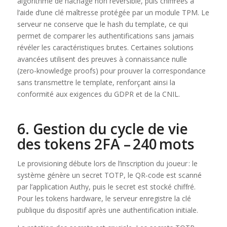
algorithme de hachage non réversible, puis chiffrées à
l’aide d’une clé maîtresse protégée par un module TPM. Le
serveur ne conserve que le hash du template, ce qui
permet de comparer les authentifications sans jamais
révéler les caractéristiques brutes. Certaines solutions
avancées utilisent des preuves à connaissance nulle
(zero‑knowledge proofs) pour prouver la correspondance
sans transmettre le template, renforçant ainsi la
conformité aux exigences du GDPR et de la CNIL.
6. Gestion du cycle de vie
des tokens 2FA – 240 mots
Le provisioning débute lors de l’inscription du joueur : le
système génère un secret TOTP, le QR‑code est scanné
par l’application Authy, puis le secret est stocké chiffré.
Pour les tokens hardware, le serveur enregistre la clé
publique du dispositif après une authentification initiale.