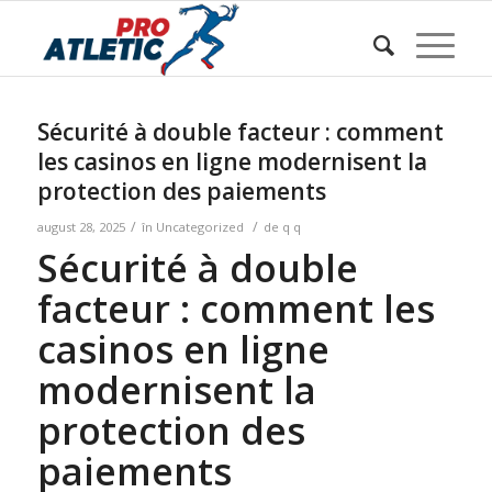
Sunteți aici:
Acasa
/
w Blog
/
Uncategorized
/
Sécurité à double facteur : comment les casinos en ligne
modernisent la...
Sécurité à double facteur : comment
les casinos en ligne modernisent la
protection des paiements
/
/
august 28, 2025
în
Uncategorized
de
q q
Sécurité à double
facteur : comment les
casinos en ligne
modernisent la
protection des
paiements