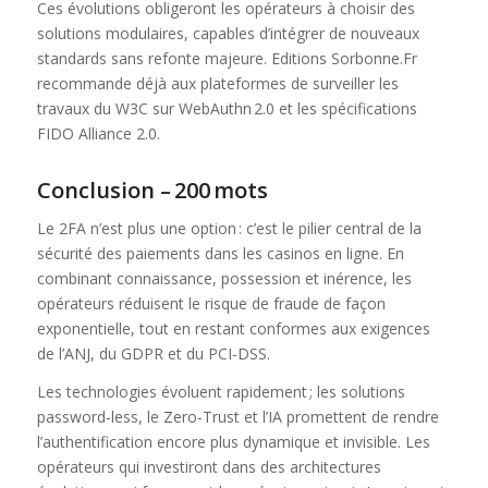
Ces évolutions obligeront les opérateurs à choisir des
solutions modulaires, capables d’intégrer de nouveaux
standards sans refonte majeure. Editions Sorbonne.Fr
recommande déjà aux plateformes de surveiller les
travaux du W3C sur WebAuthn 2.0 et les spécifications
FIDO Alliance 2.0.
Conclusion – 200 mots
Le 2FA n’est plus une option : c’est le pilier central de la
sécurité des paiements dans les casinos en ligne. En
combinant connaissance, possession et inérence, les
opérateurs réduisent le risque de fraude de façon
exponentielle, tout en restant conformes aux exigences
de l’ANJ, du GDPR et du PCI‑DSS.
Les technologies évoluent rapidement ; les solutions
password‑less, le Zero‑Trust et l’IA promettent de rendre
l’authentification encore plus dynamique et invisible. Les
opérateurs qui investiront dans des architectures