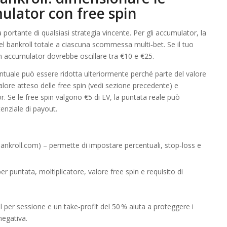
ulator con free spin
portante di qualsiasi strategia vincente. Per gli accumulator, la
del bankroll totale a ciascuna scommessa multi‑bet. Se il tuo
n accumulator dovrebbe oscillare tra €10 e €25.
entuale può essere ridotta ulteriormente perché parte del valore
valore atteso delle free spin (vedi sezione precedente) e
or. Se le free spin valgono €5 di EV, la puntata reale può
nziale di payout.
Bankroll.com) – permette di impostare percentuali, stop‑loss e
r puntata, moltiplicatore, valore free spin e requisito di
 per sessione e un take‑profit del 50 % aiuta a proteggere i
 negativa.