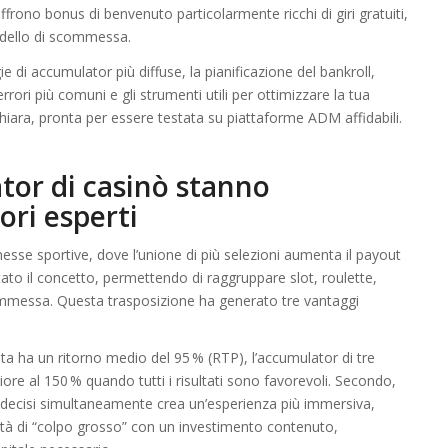
ffrono bonus di benvenuto particolarmente ricchi di giri gratuiti,
odello di scommessa.
ie di accumulator più diffuse, la pianificazione del bankroll,
rrori più comuni e gli strumenti utili per ottimizzare la tua
chiara, pronta per essere testata su piattaforme ADM affidabili.
tor di casinò stanno
ori esperti
se sportive, dove l’unione di più selezioni aumenta il payout
to il concetto, permettendo di raggruppare slot, roulette,
commessa. Questa trasposizione ha generato tre vantaggi
ata ha un ritorno medio del 95 % (RTP), l’accumulator di tre
ore al 150 % quando tutti i risultati sono favorevoli. Secondo,
ati decisi simultaneamente crea un’esperienza più immersiva,
ilità di “colpo grosso” con un investimento contenuto,