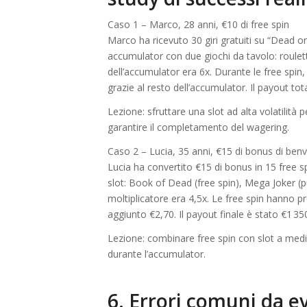
Caso 1 – Marco, 28 anni, €10 di free spin
Marco ha ricevuto 30 giri gratuiti su “Dead or 
accumulator con due giochi da tavolo: roulette
dell’accumulator era 6x. Durante le free spin,
grazie al resto dell’accumulator. Il payout to
Lezione: sfruttare una slot ad alta volatilità 
garantire il completamento del wagering.
Caso 2 – Lucia, 35 anni, €15 di bonus di ben
Lucia ha convertito €15 di bonus in 15 free 
slot: Book of Dead (free spin), Mega Joker (p
moltiplicatore era 4,5x. Le free spin hanno pr
aggiunto €2,70. Il payout finale è stato €1 35
Lezione: combinare free spin con slot a media
durante l’accumulator.
6. Errori comuni da e