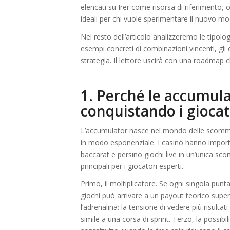
elencati su Irer come risorsa di riferimento, o
ideali per chi vuole sperimentare il nuovo m
Nel resto dell’articolo analizzeremo le tipolog
esempi concreti di combinazioni vincenti, gli e
strategia. Il lettore uscirà con una roadmap 
1. Perché le accumula
conquistando i giocat
L’accumulator nasce nel mondo delle scommes
in modo esponenziale. I casinò hanno importa
baccarat e persino giochi live in un’unica s
principali per i giocatori esperti.
Primo, il moltiplicatore. Se ogni singola punt
giochi può arrivare a un payout teorico superi
l’adrenalina: la tensione di vedere più risult
simile a una corsa di sprint. Terzo, la possib