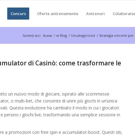
Concurs
Oferte antrenamente
Antrenori
Colaborato
Sunteți aici:
Acasa
/
w Blog
/
Uncategorized
/
Strategia vincenti per
cumulator di Casinò: come trasformare le
odotto un nuovo modo di giocare, ispirato alle scommesse
lator, o multi‑bet, che consente di unire più giochi in un’unica
evati. Questa evoluzione ha cambiato il modo in cui i giocatori
o e persino i giochi live, trasformando una semplice sessione in
e a promozioni con free spin e accumulator‑boost. Questi siti,