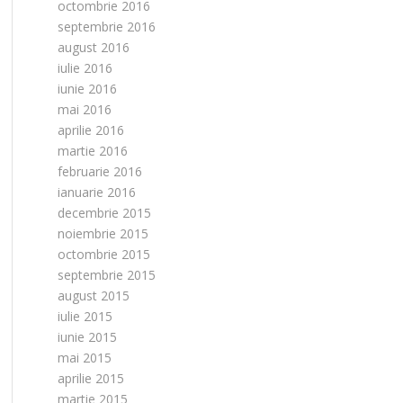
octombrie 2016
septembrie 2016
august 2016
iulie 2016
iunie 2016
mai 2016
aprilie 2016
martie 2016
februarie 2016
ianuarie 2016
decembrie 2015
noiembrie 2015
octombrie 2015
septembrie 2015
august 2015
iulie 2015
iunie 2015
mai 2015
aprilie 2015
martie 2015