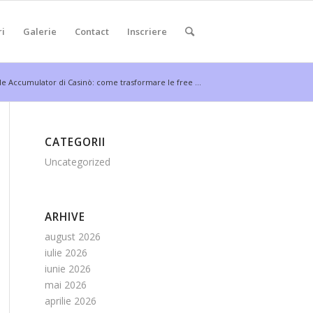
ri
Galerie
Contact
Inscriere
 le Accumulator di Casinò: come trasformare le free ...
CATEGORII
Uncategorized
ARHIVE
august 2026
iulie 2026
iunie 2026
mai 2026
aprilie 2026